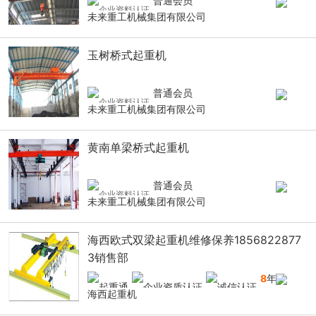
普通会员
未来重工机械集团有限公司
玉树桥式起重机
普通会员
未来重工机械集团有限公司
黄南单梁桥式起重机
普通会员
未来重工机械集团有限公司
海西欧式双梁起重机维修保养1856822877
3销售部
8
年
海西起重机