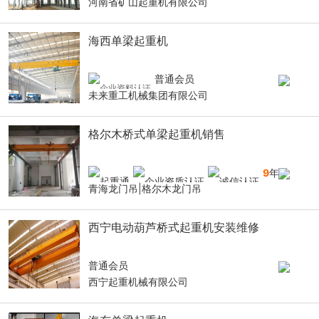
河南省矿山起重机有限公司
海西单梁起重机
普通会员
未来重工机械集团有限公司
格尔木桥式单梁起重机销售
9
年
青海龙门吊|格尔木龙门吊
西宁电动葫芦桥式起重机安装维修
普通会员
西宁起重机械有限公司