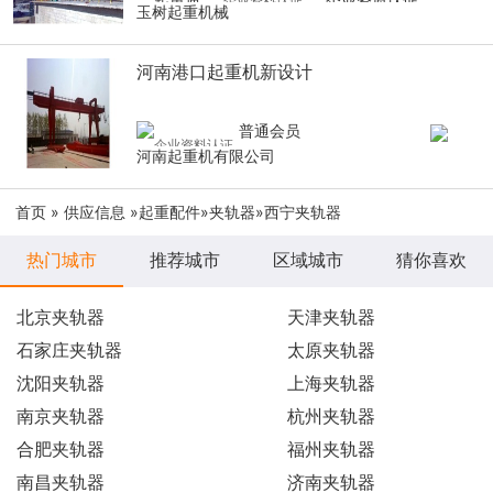
玉树起重机械
河南港口起重机新设计
普通会员
河南起重机有限公司
首页
»
供应信息
»
起重配件
»
夹轨器
»西宁夹轨器
热门城市
推荐城市
区域城市
猜你喜欢
北京夹轨器
天津夹轨器
石家庄夹轨器
太原夹轨器
沈阳夹轨器
上海夹轨器
南京夹轨器
杭州夹轨器
合肥夹轨器
福州夹轨器
南昌夹轨器
济南夹轨器