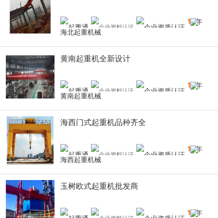
10
年
海北起重机械
黄南起重机全新设计
10
年
黄南起重机械
海西门式起重机品种齐全
10
年
海西起重机械
玉树欧式起重机批发商
10
年