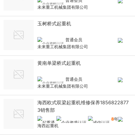
普通会员
未来重工机械集团有限公司
玉树桥式起重机
普通会员
未来重工机械集团有限公司
黄南单梁桥式起重机
普通会员
未来重工机械集团有限公司
海西欧式双梁起重机维修保养1856822877
3销售部
8
年
海西起重机