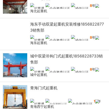
8
年
海北起重机
海东手动双梁起重机安装维修1856822877
3销售部
8
年
海东起重机
城中双梁吊钩门式起重机18568228733销
售部
8
年
城中起重机
青海门式起重机
13
年
青海西宁起重机