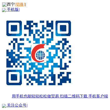
西宁
[切换]
|
手机版
|
用手机也能轻轻松松做贸易
扫描二维码下载
手机客户端
关注公众号
|