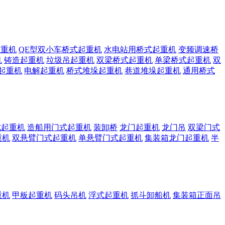
起重机
QE型双小车桥式起重机
水电站用桥式起重机
变频调速桥
机
铸造起重机
垃圾吊起重机
双梁桥式起重机
单梁桥式起重机
双
起重机
电解起重机
桥式堆垛起重机
巷道堆垛起重机
通用桥式
式起重机
造船用门式起重机
装卸桥
龙门起重机
龙门吊
双梁门式
重机
双悬臂门式起重机
单悬臂门式起重机
集装箱龙门起重机
半
重机
甲板起重机
码头吊机
浮式起重机
抓斗卸船机
集装箱正面吊