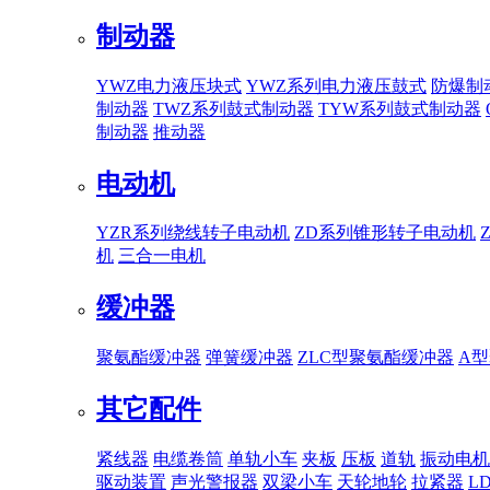
制动器
YWZ电力液压块式
YWZ系列电力液压鼓式
防爆制
制动器
TWZ系列鼓式制动器
TYW系列鼓式制动器
制动器
推动器
电动机
YZR系列绕线转子电动机
ZD系列锥形转子电动机
机
三合一电机
缓冲器
聚氨酯缓冲器
弹簧缓冲器
ZLC型聚氨酯缓冲器
A
其它配件
紧线器
电缆卷筒
单轨小车
夹板
压板
道轨
振动电机
驱动装置
声光警报器
双梁小车
天轮地轮
拉紧器
L