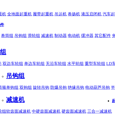
重机
全地面起重机
履带起重机
吊运机
卷扬机
液压启闭机
汽车起
件
卷筒组
吊钩组
滑轮组
减速机
制动器
电动机
缓冲器
其它配件
组
轮
双边车轮组
单边车轮组
无沿车轮组
水平轮组
重型车轮组
LD
吊钩组
筒箍
单钩组
双钩组
旋转吊钩
防爆吊钩
绝缘吊钩
电动葫芦吊钩
半
减速机
轮组
软齿面减速机
中硬齿面减速机
硬齿面减速机
三合一减速机