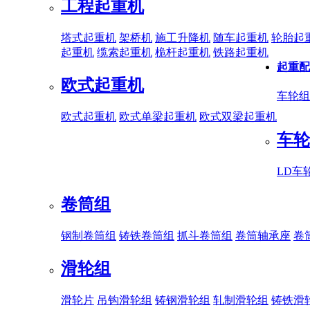
工程起重机
塔式起重机
架桥机
施工升降机
随车起重机
轮胎起
起重机
缆索起重机
桅杆起重机
铁路起重机
起重配
欧式起重机
车轮组
欧式起重机
欧式单梁起重机
欧式双梁起重机
车轮
LD车
卷筒组
钢制卷筒组
铸铁卷筒组
抓斗卷筒组
卷筒轴承座
卷
滑轮组
滑轮片
吊钩滑轮组
铸钢滑轮组
轧制滑轮组
铸铁滑