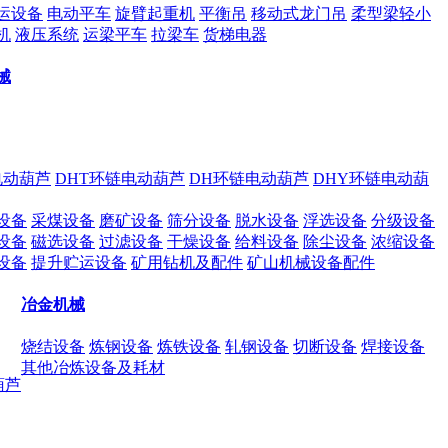
运设备
电动平车
旋臂起重机
平衡吊
移动式龙门吊
柔型梁轻小
机
液压系统
运梁平车
拉梁车
货梯电器
械
电动葫芦
DHT环链电动葫芦
DH环链电动葫芦
DHY环链电动葫
设备
采煤设备
磨矿设备
筛分设备
脱水设备
浮选设备
分级设备
设备
磁选设备
过滤设备
干燥设备
给料设备
除尘设备
浓缩设备
设备
提升贮运设备
矿用钻机及配件
矿山机械设备配件
冶金机械
烧结设备
炼钢设备
炼铁设备
轧钢设备
切断设备
焊接设备
其他冶炼设备及耗材
葫芦