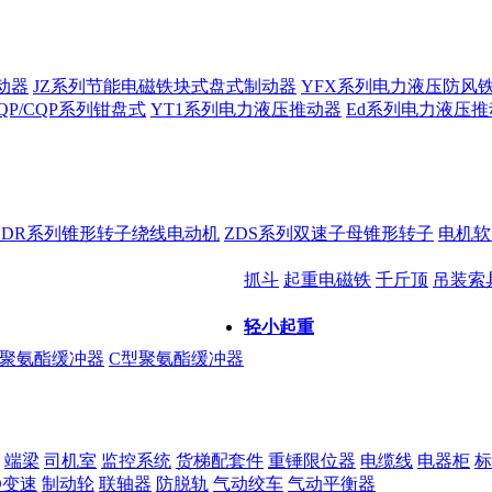
动器
JZ系列节能电磁铁块式盘式制动器
YFX系列电力液压防风
QP/CQP系列钳盘式
YT1系列电力液压推动器
Ed系列电力液压推
ZDR系列锥形转子绕线电动机
ZDS系列双速子母锥形转子
电机软
抓斗
起重电磁铁
千斤顶
吊装索
轻小起重
型聚氨酯缓冲器
C型聚氨酯缓冲器
端梁
司机室
监控系统
货梯配套件
重锤限位器
电缆线
电器柜
标
D变速
制动轮
联轴器
防脱轨
气动绞车
气动平衡器