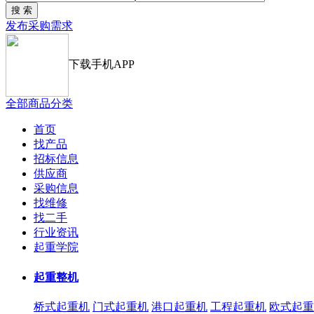
发布采购需求
下载手机APP
全部商品分类
首页
找产品
招标信息
供应商
采购信息
找维修
找二手
行业资讯
起重学院
起重整机
桥式起重机
门式起重机
港口起重机
工程起重机
欧式起重