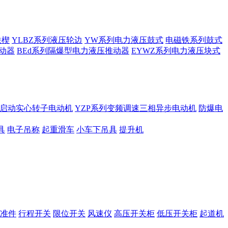
铁楔
YLBZ系列液压轮边
YW系列电力液压鼓式
电磁铁系列鼓式
动器
BEd系列隔爆型电力液压推动器
EYWZ系列电力液压块式
启动实心转子电动机
YZP系列变频调速三相异步电动机
防爆电
具
电子吊称
起重滑车
小车下吊具
提升机
准件
行程开关
限位开关
风速仪
高压开关柜
低压开关柜
起道机