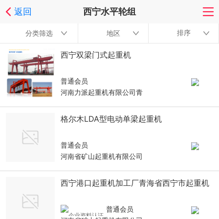
返回
西宁水平轮组
排序
分类筛选
地区
西宁双梁门式起重机
普通会员
河南力派起重机有限公司青
格尔木LDA型电动单梁起重机
普通会员
河南省矿山起重机有限公司
西宁港口起重机加工厂青海省西宁市起重机
普通会员