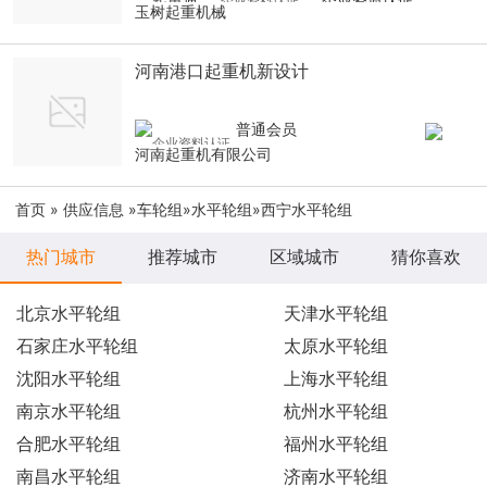
玉树起重机械
河南港口起重机新设计
普通会员
河南起重机有限公司
首页
»
供应信息
»
车轮组
»
水平轮组
»西宁水平轮组
热门城市
推荐城市
区域城市
猜你喜欢
北京水平轮组
天津水平轮组
石家庄水平轮组
太原水平轮组
沈阳水平轮组
上海水平轮组
南京水平轮组
杭州水平轮组
合肥水平轮组
福州水平轮组
南昌水平轮组
济南水平轮组