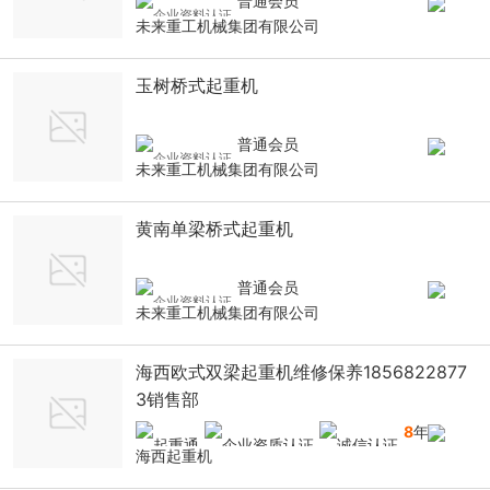
普通会员
未来重工机械集团有限公司
玉树桥式起重机
普通会员
未来重工机械集团有限公司
黄南单梁桥式起重机
普通会员
未来重工机械集团有限公司
海西欧式双梁起重机维修保养1856822877
3销售部
8
年
海西起重机