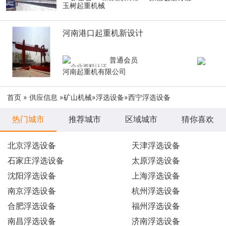
玉树起重机械
河南港口起重机新设计
普通会员
河南起重机有限公司
首页
»
供应信息
»
矿山机械
»
浮选设备
»西宁浮选设备
热门城市
推荐城市
区域城市
猜你喜欢
北京浮选设备
天津浮选设备
石家庄浮选设备
太原浮选设备
沈阳浮选设备
上海浮选设备
南京浮选设备
杭州浮选设备
合肥浮选设备
福州浮选设备
南昌浮选设备
济南浮选设备