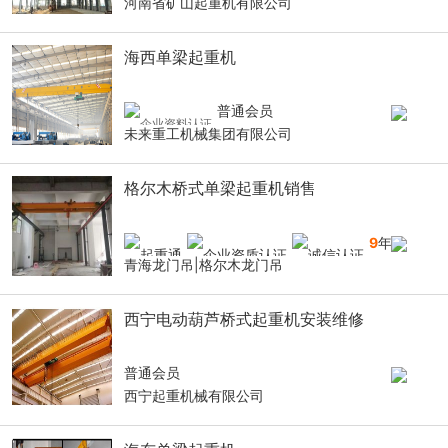
河南省矿山起重机有限公司
海西单梁起重机
普通会员
未来重工机械集团有限公司
格尔木桥式单梁起重机销售
9
年
青海龙门吊|格尔木龙门吊
西宁电动葫芦桥式起重机安装维修
普通会员
西宁起重机械有限公司