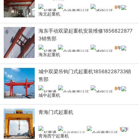
8
年
海北起重机
海东手动双梁起重机安装维修1856822877
3销售部
8
年
海东起重机
城中双梁吊钩门式起重机18568228733销
售部
8
年
城中起重机
青海门式起重机
13
年
青海西宁起重机