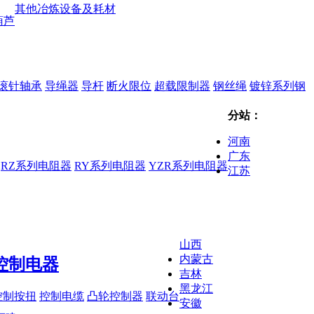
其他冶炼设备及耗材
葫芦
滚针轴承
导绳器
导杆
断火限位
超载限制器
钢丝绳
镀锌系列钢
分站：
河南
广东
RZ系列电阻器
RY系列电阻器
YZR系列电阻器
江苏
山西
内蒙古
控制电器
吉林
黑龙江
控制按扭
控制电缆
凸轮控制器
联动台
安徽