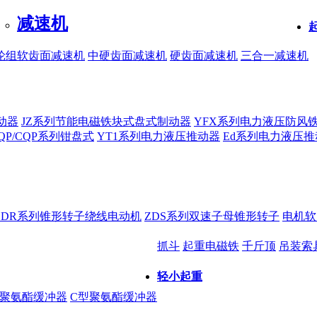
减速机
轮组
软齿面减速机
中硬齿面减速机
硬齿面减速机
三合一减速机
动器
JZ系列节能电磁铁块式盘式制动器
YFX系列电力液压防风
QP/CQP系列钳盘式
YT1系列电力液压推动器
Ed系列电力液压推
ZDR系列锥形转子绕线电动机
ZDS系列双速子母锥形转子
电机软
抓斗
起重电磁铁
千斤顶
吊装索
轻小起重
型聚氨酯缓冲器
C型聚氨酯缓冲器