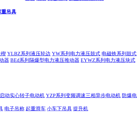
起重吊具
铁楔
YLBZ系列液压轮边
YW系列电力液压鼓式
电磁铁系列鼓式
动器
BEd系列隔爆型电力液压推动器
EYWZ系列电力液压块式
启动实心转子电动机
YZP系列变频调速三相异步电动机
防爆电
具
电子吊称
起重滑车
小车下吊具
提升机