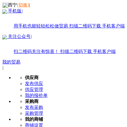
西宁
[切换]
|
手机版
|
用手机也能轻轻松松做贸易
扫描二维码下载
手机客户端
关注公众号
|
扫二维码关注有惊喜！
扫描二维码下载
手机客户端
我的贸易
|
供应商
发布供应
供应管理
我的报价单
采购商
发布采购
采购管理
我的商铺
商铺设置