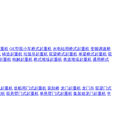
起重机
QE型双小车桥式起重机
水电站用桥式起重机
变频调速桥
机
铸造起重机
垃圾吊起重机
双梁桥式起重机
单梁桥式起重机
双
起重机
电解起重机
桥式堆垛起重机
巷道堆垛起重机
通用桥式
式起重机
造船用门式起重机
装卸桥
龙门起重机
龙门吊
双梁门式
重机
双悬臂门式起重机
单悬臂门式起重机
集装箱龙门起重机
半