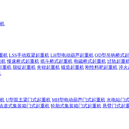
机
重机
LSS手动双梁起重机
LH型电动葫芦起重机
QD型吊钩桥式
重机
慢速桥式起重机
抓斗桥式起重机
电磁桥式起重机
过轨起重
起重机
脱锭起重机
夹钳起重机
锻造起重机
刚性料耙起重机
淬火
机
机
U型双主梁门式起重机
MH型电动葫芦门式起重机
水电站门
轨道式集装箱门式起重机
轮胎式集装箱门式起重机
悬臂门式起