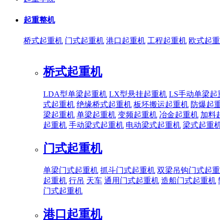
起重整机
桥式起重机
门式起重机
港口起重机
工程起重机
欧式起重
桥式起重机
LDA型单梁起重机
LX型悬挂起重机
LS手动单梁起
式起重机
绝缘桥式起重机
板坯搬运起重机
防爆起
梁起重机
单梁起重机
变频起重机
冶金起重机
加料
起重机
手动梁式起重机
电动梁式起重机
梁式起重
门式起重机
单梁门式起重机
抓斗门式起重机
双梁吊钩门式起重
起重机
行吊
天车
通用门式起重机
造船门式起重机
门式起重机
港口起重机