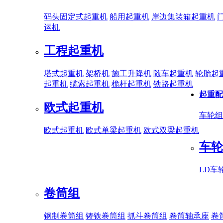
码头固定式起重机
船用起重机
岸边集装箱起重机
运机
工程起重机
塔式起重机
架桥机
施工升降机
随车起重机
轮胎起
起重机
缆索起重机
桅杆起重机
铁路起重机
起重配
欧式起重机
车轮组
欧式起重机
欧式单梁起重机
欧式双梁起重机
车轮
LD车
卷筒组
钢制卷筒组
铸铁卷筒组
抓斗卷筒组
卷筒轴承座
卷