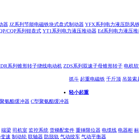
动器
JZ系列节能电磁铁块式盘式制动器
YFX系列电力液压防风
QP/CQP系列钳盘式
YT1系列电力液压推动器
Ed系列电力液压推
ZDR系列锥形转子绕线电动机
ZDS系列双速子母锥形转子
电机软
抓斗
起重电磁铁
千斤顶
吊装索
轻小起重
型聚氨酯缓冲器
C型聚氨酯缓冲器
端梁
司机室
监控系统
货梯配套件
重锤限位器
电缆线
电器柜
标
D变速
制动轮
联轴器
防脱轨
气动绞车
气动平衡器