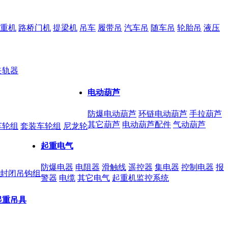
重机
路桥门机
提梁机
吊车
履带吊
汽车吊
随车吊
轮胎吊
液压
夹轨器
电动葫芦
防爆电动葫芦
环链电动葫芦
手拉葫芦
其它葫芦
电动葫芦配件
气动葫芦
车轮组
套装车轮组
尼龙轮
起重电气
防爆电器
电阻器
滑触线
遥控器
集电器
控制电器
报
封闭吊钩组
警器
电缆
其它电气
起重机监控系统
起重吊具