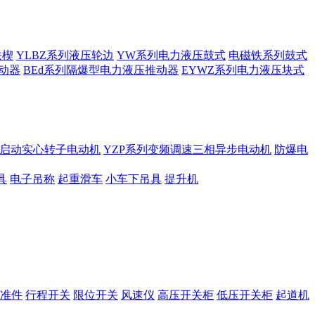
铁楔
YLBZ系列液压轮边
YW系列电力液压鼓式
电磁铁系列鼓式
动器
BEd系列隔爆型电力液压推动器
EYWZ系列电力液压块式
启动实心转子电动机
YZP系列变频调速三相异步电动机
防爆电
具
电子吊称
起重滑车
小车下吊具
提升机
准件
行程开关
限位开关
风速仪
高压开关柜
低压开关柜
起道机