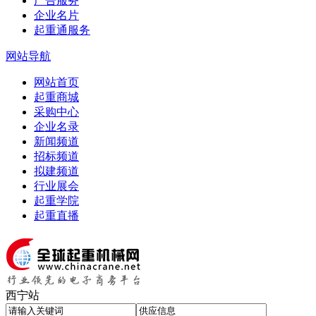
广告服务
企业名片
起重通服务
网站导航
网站首页
起重商城
采购中心
企业名录
新闻频道
招标频道
拟建频道
行业展会
起重学院
起重直播
西宁站