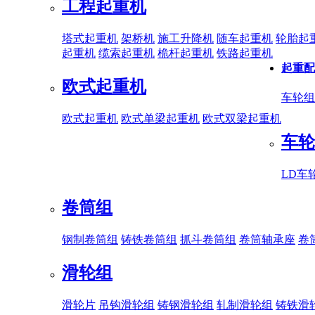
工程起重机
塔式起重机
架桥机
施工升降机
随车起重机
轮胎起
起重机
缆索起重机
桅杆起重机
铁路起重机
起重配
欧式起重机
车轮组
欧式起重机
欧式单梁起重机
欧式双梁起重机
车轮
LD车
卷筒组
钢制卷筒组
铸铁卷筒组
抓斗卷筒组
卷筒轴承座
卷
滑轮组
滑轮片
吊钩滑轮组
铸钢滑轮组
轧制滑轮组
铸铁滑