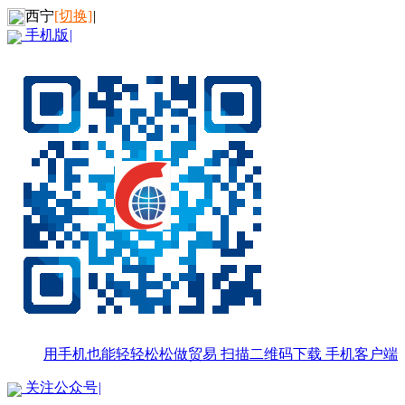
西宁
[切换]
|
手机版
|
用手机也能轻轻松松做贸易
扫描二维码下载
手机客户端
关注公众号
|