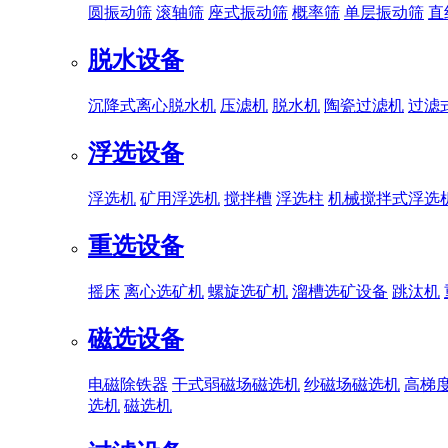
圆振动筛
滚轴筛
座式振动筛
概率筛
单层振动筛
直
脱水设备
沉降式离心脱水机
压滤机
脱水机
陶瓷过滤机
过滤
浮选设备
浮选机
矿用浮选机
搅拌槽
浮选柱
机械搅拌式浮选
重选设备
摇床
离心选矿机
螺旋选矿机
溜槽选矿设备
跳汰机
磁选设备
电磁除铁器
干式弱磁场磁选机
纱磁场磁选机
高梯
选机
磁选机