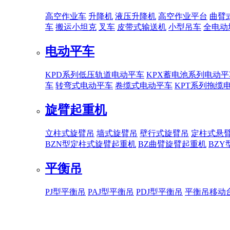
高空作业车
升降机
液压升降机
高空作业平台
曲臂
车
搬运小坦克
叉车
皮带式输送机
小型吊车
全电动
电动平车
KPD系列低压轨道电动平车
KPX蓄电池系列电动平
车
转弯式电动平车
卷缆式电动平车
KPT系列拖缆
旋臂起重机
立柱式旋臂吊
墙式旋臂吊
壁行式旋臂吊
定柱式悬
BZN型定柱式旋臂起重机
BZ曲臂旋臂起重机
BZ
平衡吊
PJ型平衡吊
PAJ型平衡吊
PDJ型平衡吊
平衡吊移动