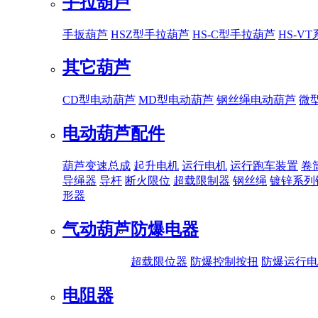
手拉葫芦
手扳葫芦
HSZ型手拉葫芦
HS-C型手拉葫芦
HS-V
其它葫芦
CD型电动葫芦
MD型电动葫芦
钢丝绳电动葫芦
微
电动葫芦配件
葫芦变速总成
起升电机
运行电机
运行跑车装置
卷
导绳器
导杆
断火限位
超载限制器
钢丝绳
镀锌系列
形器
气动葫芦
防爆电器
超载限位器
防爆控制按扭
防爆运行电
电阻器