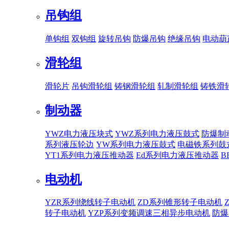
吊钩组
单钩组
双钩组
旋转吊钩
防爆吊钩
绝缘吊钩
电动葫
滑轮组
滑轮片
吊钩滑轮组
铸钢滑轮组
轧制滑轮组
铸铁滑
制动器
YWZ电力液压块式
YWZ系列电力液压鼓式
防爆制
系列液压轮边
YW系列电力液压鼓式
电磁铁系列鼓
YT1系列电力液压推动器
Ed系列电力液压推动器
B
电动机
YZR系列绕线转子电动机
ZD系列锥形转子电动机
转子电动机
YZP系列变频调速三相异步电动机
防爆