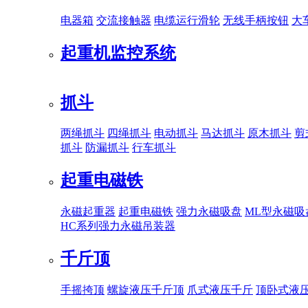
电器箱
交流接触器
电缆运行滑轮
无线手柄按钮
大
起重机监控系统
抓斗
两绳抓斗
四绳抓斗
电动抓斗
马达抓斗
原木抓斗
剪
抓斗
防漏抓斗
行车抓斗
起重电磁铁
永磁起重器
起重电磁铁
强力永磁吸盘
ML型永磁吸
HC系列强力永磁吊装器
千斤顶
手摇挎顶
螺旋液压千斤顶
爪式液压千斤
顶卧式液