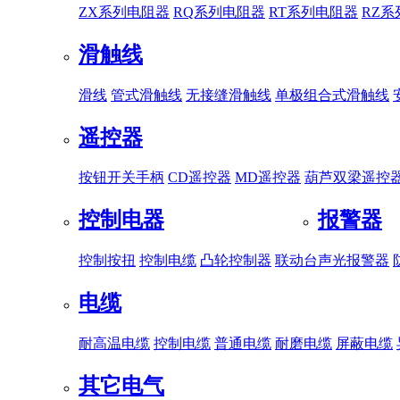
ZX系列电阻器
RQ系列电阻器
RT系列电阻器
RZ
滑触线
滑线
管式滑触线
无接缝滑触线
单极组合式滑触线
遥控器
按钮开关手柄
CD遥控器
MD遥控器
葫芦双梁遥控
控制电器
报警器
控制按扭
控制电缆
凸轮控制器
联动台
声光报警器
电缆
耐高温电缆
控制电缆
普通电缆
耐磨电缆
屏蔽电缆
其它电气