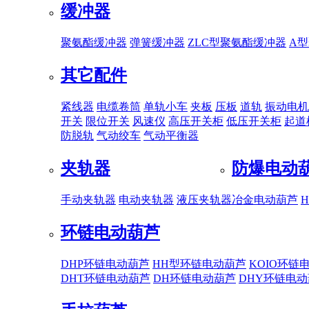
缓冲器
聚氨酯缓冲器
弹簧缓冲器
ZLC型聚氨酯缓冲器
A
其它配件
紧线器
电缆卷筒
单轨小车
夹板
压板
道轨
振动电机
开关
限位开关
风速仪
高压开关柜
低压开关柜
起道
防脱轨
气动绞车
气动平衡器
夹轨器
防爆电动
手动夹轨器
电动夹轨器
液压夹轨器
冶金电动葫芦
环链电动葫芦
DHP环链电动葫芦
HH型环链电动葫芦
KOIO环链
DHT环链电动葫芦
DH环链电动葫芦
DHY环链电