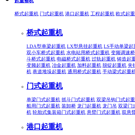
起重整机
桥式起重机
门式起重机
港口起重机
工程起重机
欧式起重
桥式起重机
LDA型单梁起重机
LX型悬挂起重机
LS手动单梁起
双小车桥式起重机
水电站用桥式起重机
变频调速桥
斗桥式起重机
电磁桥式起重机
过轨起重机
铸造起
变频起重机
冶金起重机
加料起重机
脱锭起重机
夹
机
巷道堆垛起重机
通用桥式起重机
手动梁式起重
门式起重机
单梁门式起重机
抓斗门式起重机
双梁吊钩门式起重
船用门式起重机
装卸桥
龙门起重机
龙门吊
双梁门
机
轮胎式集装箱门式起重机
悬臂门式起重机
双悬
港口起重机