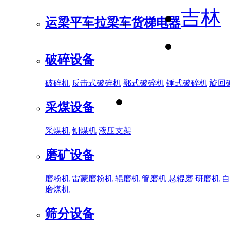
吉林
运梁平车
拉梁车
货梯电器
破碎设备
破碎机
反击式破碎机
鄂式破碎机
锤式破碎机
旋回
采煤设备
采煤机
刨煤机
液压支架
磨矿设备
磨粉机
雷蒙磨粉机
辊磨机
管磨机
悬辊磨
研磨机
自
磨煤机
筛分设备