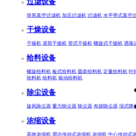
过滤设备
筒形真空过滤机
加压过滤机
过滤机
水平带式真空
干燥设备
干燥机
滚筒干燥机
管式干燥机
螺旋式干燥机
洒落
给料设备
螺旋给料机
板式给料机
圆盘给料机
定量给料机
叶
给料机
给料机
振动给料机
除尘设备
旋风除尘器
重力除尘器
除尘器
布袋除尘器
湿式降
浓缩设备
高效浓缩机
周边传动式浓缩机
浓缩机
中心传动式