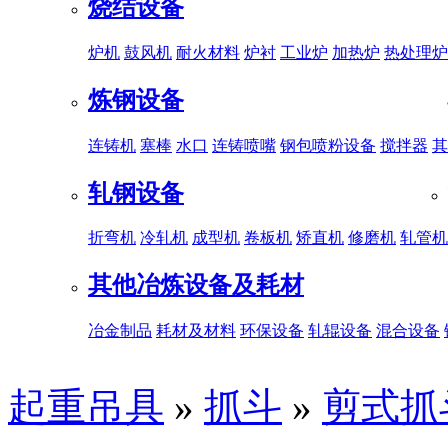
烧结设备
炉机
鼓风机
耐火材料
炉衬
工业炉
加热炉
热处理炉
炼钢设备
连铸机
塞棒
水口
连铸喷嘴
钢包喷粉设备
搅拌器
其
轧钢设备
折弯机
冷轧机
成型机
卷板机
矫直机
修磨机
轧管机
其他冶炼设备及耗材
冶金制品
耗材及材料
环保设备
轧辊设备
混合设备
起重吊具
»
抓斗
»
剪式抓