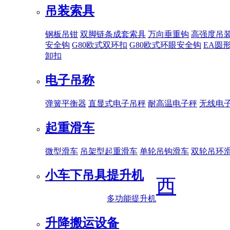
吊装索具
钢板吊钳
双脚链条成套索具
万向垂重钩
高强度吊
安全钩
G80欧式双环扣
G80欧式环眼安全钩
EA圆
卸扣
电子吊称
弹簧平衡器
直显式电子吊秤
耐高温电子秤
无线电
起重滑车
微型滑车
吊架型起重滑车
单轮吊钩滑车
双轮吊环
小车下吊具
提升机
西
多功能提升机
升降搬运设备