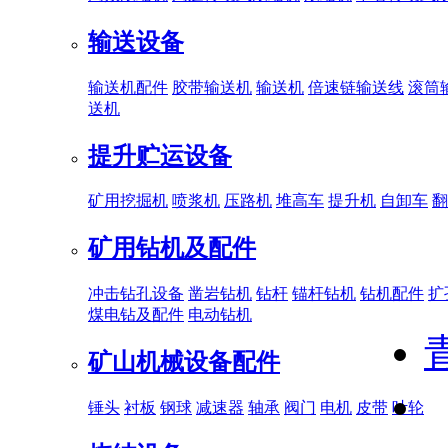
输送设备
输送机配件
胶带输送机
输送机
倍速链输送线
滚筒
送机
提升贮运设备
矿用挖掘机
喷浆机
压路机
堆高车
提升机
自卸车
翻
矿用钻机及配件
冲击钻孔设备
凿岩钻机
钻杆
锚杆钻机
钻机配件
扩
煤电钻及配件
电动钻机
矿山机械设备配件
锤头
衬板
钢球
减速器
轴承
阀门
电机
皮带
叶轮