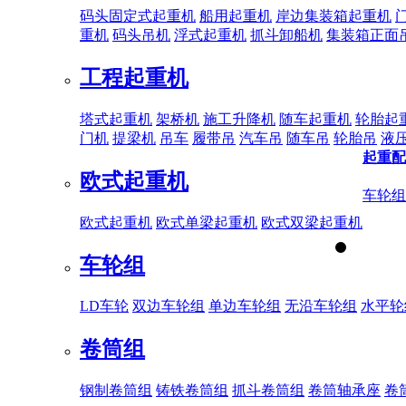
码头固定式起重机
船用起重机
岸边集装箱起重机
重机
码头吊机
浮式起重机
抓斗卸船机
集装箱正面
工程起重机
塔式起重机
架桥机
施工升降机
随车起重机
轮胎起
门机
提梁机
吊车
履带吊
汽车吊
随车吊
轮胎吊
液
起重配
欧式起重机
车轮组
欧式起重机
欧式单梁起重机
欧式双梁起重机
车轮组
LD车轮
双边车轮组
单边车轮组
无沿车轮组
水平轮
卷筒组
钢制卷筒组
铸铁卷筒组
抓斗卷筒组
卷筒轴承座
卷