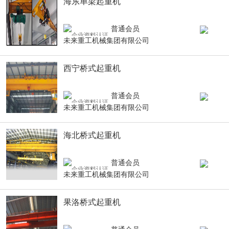
海东单梁起重机
普通会员
未来重工机械集团有限公司
西宁桥式起重机
普通会员
未来重工机械集团有限公司
海北桥式起重机
普通会员
未来重工机械集团有限公司
果洛桥式起重机