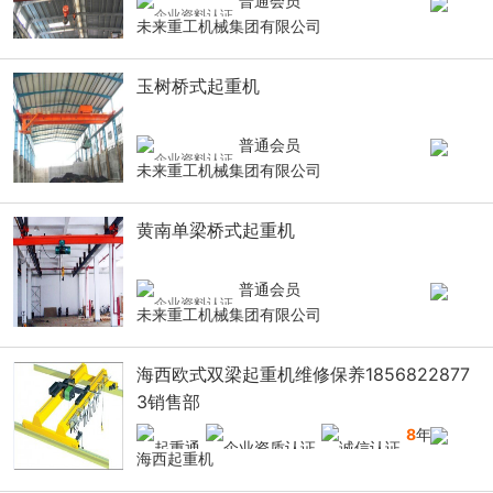
普通会员
未来重工机械集团有限公司
玉树桥式起重机
普通会员
未来重工机械集团有限公司
黄南单梁桥式起重机
普通会员
未来重工机械集团有限公司
海西欧式双梁起重机维修保养1856822877
3销售部
8
年
海西起重机