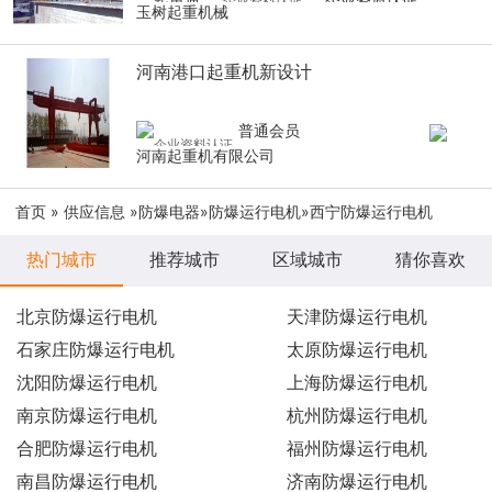
玉树起重机械
河南港口起重机新设计
普通会员
河南起重机有限公司
首页
»
供应信息
»
防爆电器
»
防爆运行电机
»西宁防爆运行电机
热门城市
推荐城市
区域城市
猜你喜欢
北京防爆运行电机
天津防爆运行电机
石家庄防爆运行电机
太原防爆运行电机
沈阳防爆运行电机
上海防爆运行电机
南京防爆运行电机
杭州防爆运行电机
合肥防爆运行电机
福州防爆运行电机
南昌防爆运行电机
济南防爆运行电机