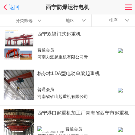
返回
西宁防爆运行电机
排序
分类筛选
地区
西宁双梁门式起重机
普通会员
河南力派起重机有限公司青
格尔木LDA型电动单梁起重机
普通会员
河南省矿山起重机有限公司
西宁港口起重机加工厂青海省西宁市起重机
普通会员