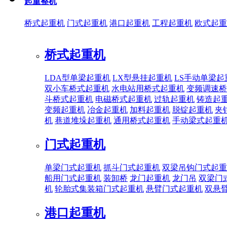
起重整机
桥式起重机
门式起重机
港口起重机
工程起重机
欧式起重
桥式起重机
LDA型单梁起重机
LX型悬挂起重机
LS手动单梁起
双小车桥式起重机
水电站用桥式起重机
变频调速桥
斗桥式起重机
电磁桥式起重机
过轨起重机
铸造起
变频起重机
冶金起重机
加料起重机
脱锭起重机
夹
机
巷道堆垛起重机
通用桥式起重机
手动梁式起重
门式起重机
单梁门式起重机
抓斗门式起重机
双梁吊钩门式起重
船用门式起重机
装卸桥
龙门起重机
龙门吊
双梁门
机
轮胎式集装箱门式起重机
悬臂门式起重机
双悬
港口起重机