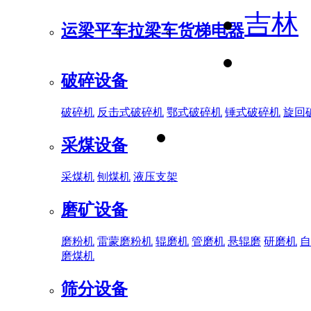
吉林
运梁平车
拉梁车
货梯电器
破碎设备
破碎机
反击式破碎机
鄂式破碎机
锤式破碎机
旋回
采煤设备
采煤机
刨煤机
液压支架
磨矿设备
磨粉机
雷蒙磨粉机
辊磨机
管磨机
悬辊磨
研磨机
自
磨煤机
筛分设备