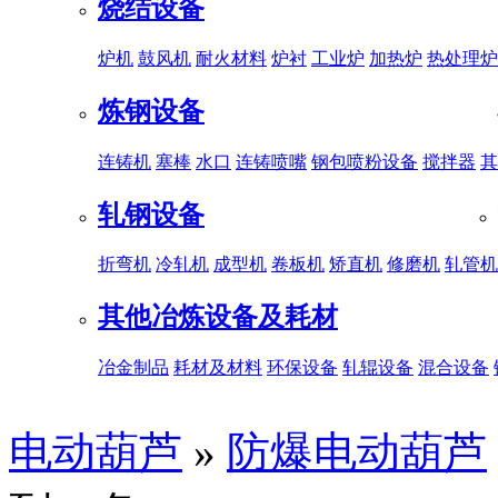
烧结设备
炉机
鼓风机
耐火材料
炉衬
工业炉
加热炉
热处理炉
炼钢设备
连铸机
塞棒
水口
连铸喷嘴
钢包喷粉设备
搅拌器
其
轧钢设备
折弯机
冷轧机
成型机
卷板机
矫直机
修磨机
轧管机
其他冶炼设备及耗材
冶金制品
耗材及材料
环保设备
轧辊设备
混合设备
电动葫芦
»
防爆电动葫芦