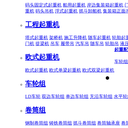
码头固定式起重机
船用起重机
岸边集装箱起重机
重机
码头吊机
浮式起重机
抓斗卸船机
集装箱正面
工程起重机
塔式起重机
架桥机
施工升降机
随车起重机
轮胎起
门机
提梁机
吊车
履带吊
汽车吊
随车吊
轮胎吊
液
起重配
欧式起重机
车轮组
欧式起重机
欧式单梁起重机
欧式双梁起重机
车轮组
LD车轮
双边车轮组
单边车轮组
无沿车轮组
水平轮
卷筒组
钢制卷筒组
铸铁卷筒组
抓斗卷筒组
卷筒轴承座
卷