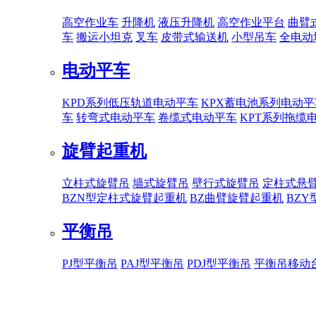
高空作业车
升降机
液压升降机
高空作业平台
曲臂
车
搬运小坦克
叉车
皮带式输送机
小型吊车
全电动
电动平车
KPD系列低压轨道电动平车
KPX蓄电池系列电动平
车
转弯式电动平车
卷缆式电动平车
KPT系列拖缆
旋臂起重机
立柱式旋臂吊
墙式旋臂吊
壁行式旋臂吊
定柱式悬
BZN型定柱式旋臂起重机
BZ曲臂旋臂起重机
BZ
平衡吊
PJ型平衡吊
PAJ型平衡吊
PDJ型平衡吊
平衡吊移动