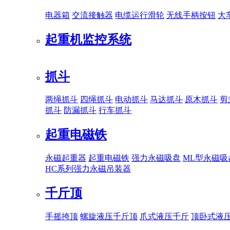
电器箱
交流接触器
电缆运行滑轮
无线手柄按钮
大
起重机监控系统
抓斗
两绳抓斗
四绳抓斗
电动抓斗
马达抓斗
原木抓斗
剪
抓斗
防漏抓斗
行车抓斗
起重电磁铁
永磁起重器
起重电磁铁
强力永磁吸盘
ML型永磁吸
HC系列强力永磁吊装器
千斤顶
手摇挎顶
螺旋液压千斤顶
爪式液压千斤
顶卧式液