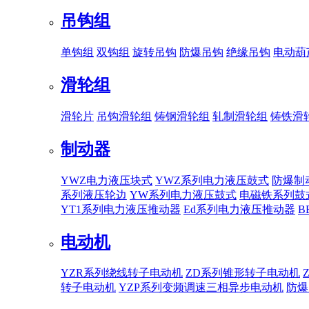
吊钩组
单钩组
双钩组
旋转吊钩
防爆吊钩
绝缘吊钩
电动葫
滑轮组
滑轮片
吊钩滑轮组
铸钢滑轮组
轧制滑轮组
铸铁滑
制动器
YWZ电力液压块式
YWZ系列电力液压鼓式
防爆制
系列液压轮边
YW系列电力液压鼓式
电磁铁系列鼓
YT1系列电力液压推动器
Ed系列电力液压推动器
B
电动机
YZR系列绕线转子电动机
ZD系列锥形转子电动机
转子电动机
YZP系列变频调速三相异步电动机
防爆