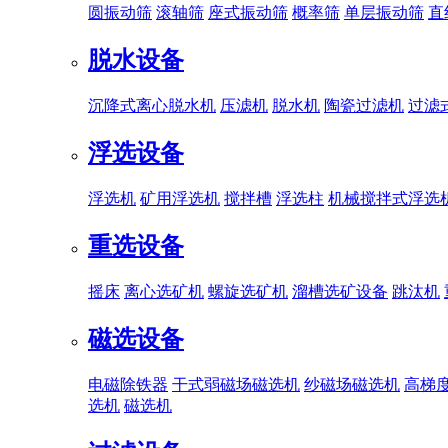
圆振动筛
滚轴筛
座式振动筛
概率筛
单层振动筛
直
脱水设备
沉降式离心脱水机
压滤机
脱水机
陶瓷过滤机
过滤
浮选设备
浮选机
矿用浮选机
搅拌槽
浮选柱
机械搅拌式浮选
重选设备
摇床
离心选矿机
螺旋选矿机
溜槽选矿设备
跳汰机
磁选设备
电磁除铁器
干式弱磁场磁选机
纱磁场磁选机
高梯
选机
磁选机