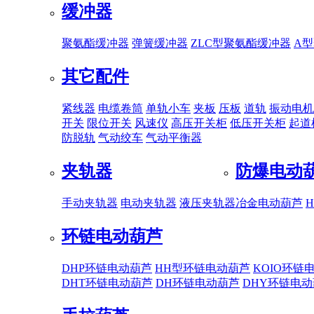
缓冲器
聚氨酯缓冲器
弹簧缓冲器
ZLC型聚氨酯缓冲器
A
其它配件
紧线器
电缆卷筒
单轨小车
夹板
压板
道轨
振动电机
开关
限位开关
风速仪
高压开关柜
低压开关柜
起道
防脱轨
气动绞车
气动平衡器
夹轨器
防爆电动
手动夹轨器
电动夹轨器
液压夹轨器
冶金电动葫芦
环链电动葫芦
DHP环链电动葫芦
HH型环链电动葫芦
KOIO环链
DHT环链电动葫芦
DH环链电动葫芦
DHY环链电