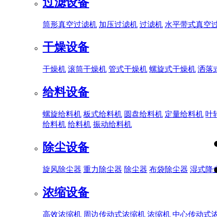
过滤设备
筒形真空过滤机
加压过滤机
过滤机
水平带式真空
干燥设备
干燥机
滚筒干燥机
管式干燥机
螺旋式干燥机
洒落
给料设备
螺旋给料机
板式给料机
圆盘给料机
定量给料机
叶
给料机
给料机
振动给料机
除尘设备
旋风除尘器
重力除尘器
除尘器
布袋除尘器
湿式降
浓缩设备
高效浓缩机
周边传动式浓缩机
浓缩机
中心传动式