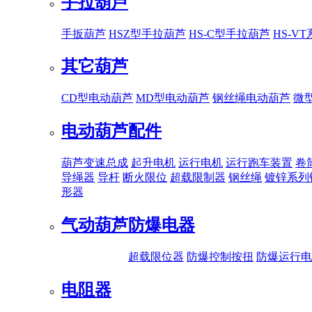
手拉葫芦
手扳葫芦
HSZ型手拉葫芦
HS-C型手拉葫芦
HS-V
其它葫芦
CD型电动葫芦
MD型电动葫芦
钢丝绳电动葫芦
微
电动葫芦配件
葫芦变速总成
起升电机
运行电机
运行跑车装置
卷
导绳器
导杆
断火限位
超载限制器
钢丝绳
镀锌系列
形器
气动葫芦
防爆电器
超载限位器
防爆控制按扭
防爆运行电
电阻器