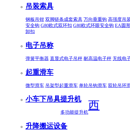
吊装索具
钢板吊钳
双脚链条成套索具
万向垂重钩
高强度吊
安全钩
G80欧式双环扣
G80欧式环眼安全钩
EA圆
卸扣
电子吊称
弹簧平衡器
直显式电子吊秤
耐高温电子秤
无线电
起重滑车
微型滑车
吊架型起重滑车
单轮吊钩滑车
双轮吊环
小车下吊具
提升机
西
多功能提升机
升降搬运设备