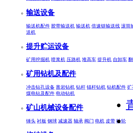
输送设备
输送机配件
胶带输送机
输送机
倍速链输送线
滚筒
送机
提升贮运设备
矿用挖掘机
喷浆机
压路机
堆高车
提升机
自卸车
翻
矿用钻机及配件
冲击钻孔设备
凿岩钻机
钻杆
锚杆钻机
钻机配件
扩
煤电钻及配件
电动钻机
矿山机械设备配件
锤头
衬板
钢球
减速器
轴承
阀门
电机
皮带
叶轮