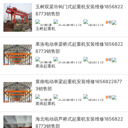
玉树双梁吊钩门式起重机安装维修1856822
8773销售部
8
年
玉树起重机
果洛电动单梁桥式起重机安装维修1856822
8773销售部
8
年
果洛起重机
黄南电动单梁起重机安装维修1856822877
3销售部
8
年
黄南起重机
海北电动葫芦桥式起重机安装维修1856822
8773销售部