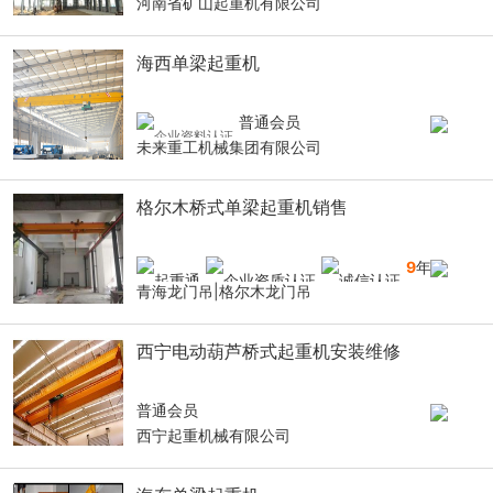
河南省矿山起重机有限公司
海西单梁起重机
普通会员
未来重工机械集团有限公司
格尔木桥式单梁起重机销售
9
年
青海龙门吊|格尔木龙门吊
西宁电动葫芦桥式起重机安装维修
普通会员
西宁起重机械有限公司