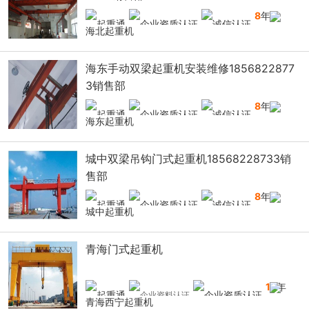
8
年
海北起重机
海东手动双梁起重机安装维修1856822877
3销售部
8
年
海东起重机
城中双梁吊钩门式起重机18568228733销
售部
8
年
城中起重机
青海门式起重机
13
年
青海西宁起重机