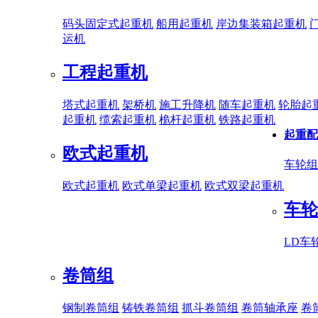
码头固定式起重机
船用起重机
岸边集装箱起重机
运机
工程起重机
塔式起重机
架桥机
施工升降机
随车起重机
轮胎起
起重机
缆索起重机
桅杆起重机
铁路起重机
起重配
欧式起重机
车轮组
欧式起重机
欧式单梁起重机
欧式双梁起重机
车轮
LD车
卷筒组
钢制卷筒组
铸铁卷筒组
抓斗卷筒组
卷筒轴承座
卷