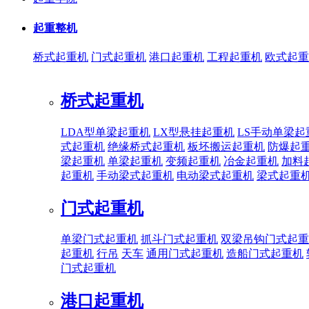
起重整机
桥式起重机
门式起重机
港口起重机
工程起重机
欧式起重
桥式起重机
LDA型单梁起重机
LX型悬挂起重机
LS手动单梁起
式起重机
绝缘桥式起重机
板坯搬运起重机
防爆起
梁起重机
单梁起重机
变频起重机
冶金起重机
加料
起重机
手动梁式起重机
电动梁式起重机
梁式起重
门式起重机
单梁门式起重机
抓斗门式起重机
双梁吊钩门式起重
起重机
行吊
天车
通用门式起重机
造船门式起重机
门式起重机
港口起重机