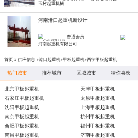
玉树起重机械
河南港口起重机新设计
普通会员
河南起重机有限公司
首页
»
供应信息
»
港口起重机
»
甲板起重机
»西宁甲板起重机
热门城市
推荐城市
区域城市
猜你喜欢
北京甲板起重机
天津甲板起重机
石家庄甲板起重机
太原甲板起重机
沈阳甲板起重机
上海甲板起重机
南京甲板起重机
杭州甲板起重机
合肥甲板起重机
福州甲板起重机
南昌甲板起重机
济南甲板起重机