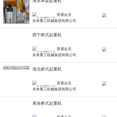
海东单梁起重机
普通会员
未来重工机械集团有限公司
西宁桥式起重机
普通会员
未来重工机械集团有限公司
海北桥式起重机
普通会员
未来重工机械集团有限公司
果洛桥式起重机