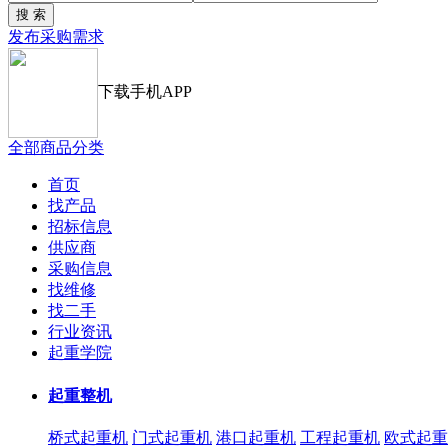
发布采购需求
下载手机APP
全部商品分类
首页
找产品
招标信息
供应商
采购信息
找维修
找二手
行业资讯
起重学院
起重整机
桥式起重机
门式起重机
港口起重机
工程起重机
欧式起重