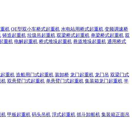
起重机
QE型双小车桥式起重机
水电站用桥式起重机
变频调速桥
机
铸造起重机
垃圾吊起重机
双梁桥式起重机
单梁桥式起重机
双
起重机
电解起重机
桥式堆垛起重机
巷道堆垛起重机
通用桥式
式起重机
造船用门式起重机
装卸桥
龙门起重机
龙门吊
双梁门式
重机
双悬臂门式起重机
单悬臂门式起重机
集装箱龙门起重机
半
重机
甲板起重机
码头吊机
浮式起重机
抓斗卸船机
集装箱正面吊