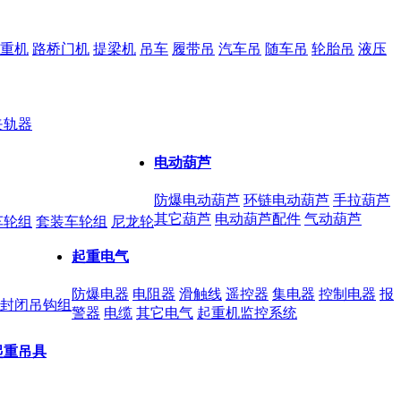
重机
路桥门机
提梁机
吊车
履带吊
汽车吊
随车吊
轮胎吊
液压
夹轨器
电动葫芦
防爆电动葫芦
环链电动葫芦
手拉葫芦
其它葫芦
电动葫芦配件
气动葫芦
车轮组
套装车轮组
尼龙轮
起重电气
防爆电器
电阻器
滑触线
遥控器
集电器
控制电器
报
封闭吊钩组
警器
电缆
其它电气
起重机监控系统
起重吊具