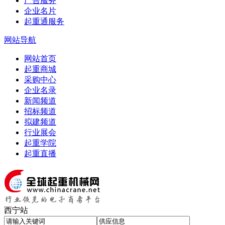
广告服务
企业名片
起重通服务
网站导航
网站首页
起重商城
采购中心
企业名录
新闻频道
招标频道
拟建频道
行业展会
起重学院
起重直播
西宁站