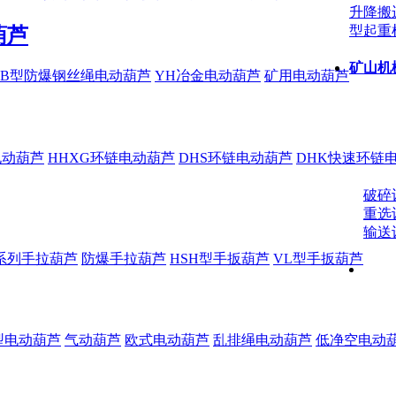
升降搬
型起重
葫芦
矿山机
HB型防爆钢丝绳电动葫芦
YH冶金电动葫芦
矿用电动葫芦
电动葫芦
HHXG环链电动葫芦
DHS环链电动葫芦
DHK快速环链
破碎
重选
输送
T系列手拉葫芦
防爆手拉葫芦
HSH型手扳葫芦
VL型手扳葫芦
型电动葫芦
气动葫芦
欧式电动葫芦
乱排绳电动葫芦
低净空电动