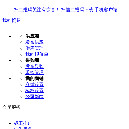
扫二维码关注有惊喜！
扫描二维码下载
手机客户端
我的贸易
|
供应商
发布供应
供应管理
我的报价单
采购商
发布采购
采购管理
我的商铺
商铺设置
模板设置
公司新闻
会员服务
|
标王推广