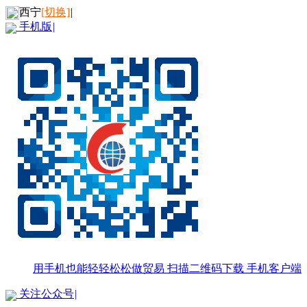
西宁
[切换]
|
手机版
|
用手机也能轻轻松松做贸易
扫描二维码下载
手机客户端
关注公众号
|