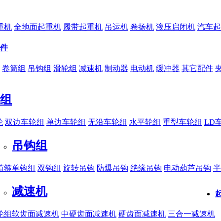
重机
全地面起重机
履带起重机
吊运机
卷扬机
液压启闭机
汽车起
件
卷筒组
吊钩组
滑轮组
减速机
制动器
电动机
缓冲器
其它配件
组
轮
双边车轮组
单边车轮组
无沿车轮组
水平轮组
重型车轮组
LD
吊钩组
筒箍
单钩组
双钩组
旋转吊钩
防爆吊钩
绝缘吊钩
电动葫芦吊钩
半
减速机
轮组
软齿面减速机
中硬齿面减速机
硬齿面减速机
三合一减速机