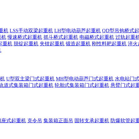
重机
LSS手动双梁起重机
LH型电动葫芦起重机
QD型吊钩桥式
重机
慢速桥式起重机
抓斗桥式起重机
电磁桥式起重机
过轨起重
起重机
脱锭起重机
夹钳起重机
锻造起重机
刚性料耙起重机
淬火
机
机
U型双主梁门式起重机
MH型电动葫芦门式起重机
水电站门
轨道式集装箱门式起重机
轮胎式集装箱门式起重机
悬臂门式起
门座式起重机
克令吊
集装箱正面吊
固转支承起重机
防爆软管起