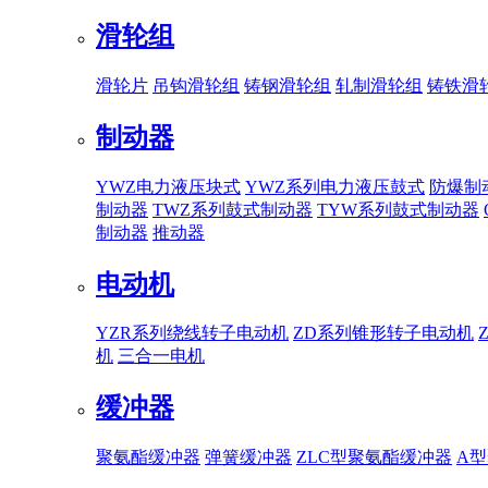
滑轮组
滑轮片
吊钩滑轮组
铸钢滑轮组
轧制滑轮组
铸铁滑
制动器
YWZ电力液压块式
YWZ系列电力液压鼓式
防爆制
制动器
TWZ系列鼓式制动器
TYW系列鼓式制动器
制动器
推动器
电动机
YZR系列绕线转子电动机
ZD系列锥形转子电动机
机
三合一电机
缓冲器
聚氨酯缓冲器
弹簧缓冲器
ZLC型聚氨酯缓冲器
A