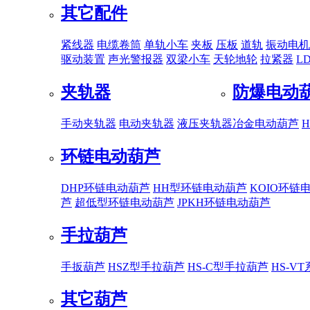
其它配件
紧线器
电缆卷筒
单轨小车
夹板
压板
道轨
振动电机
驱动装置
声光警报器
双梁小车
天轮地轮
拉紧器
L
夹轨器
防爆电动
手动夹轨器
电动夹轨器
液压夹轨器
冶金电动葫芦
环链电动葫芦
DHP环链电动葫芦
HH型环链电动葫芦
KOIO环链
芦
超低型环链电动葫芦
JPKH环链电动葫芦
手拉葫芦
手扳葫芦
HSZ型手拉葫芦
HS-C型手拉葫芦
HS-V
其它葫芦