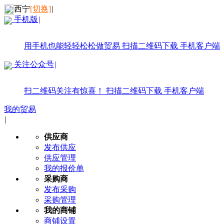
西宁
[切换]
|
手机版
|
用手机也能轻轻松松做贸易
扫描二维码下载
手机客户端
关注公众号
|
扫二维码关注有惊喜！
扫描二维码下载
手机客户端
我的贸易
|
供应商
发布供应
供应管理
我的报价单
采购商
发布采购
采购管理
我的商铺
商铺设置