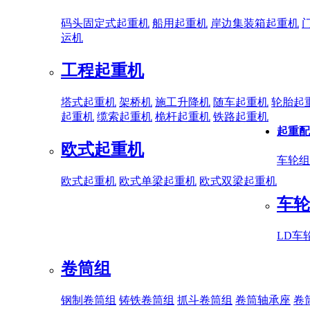
码头固定式起重机
船用起重机
岸边集装箱起重机
运机
工程起重机
塔式起重机
架桥机
施工升降机
随车起重机
轮胎起
起重机
缆索起重机
桅杆起重机
铁路起重机
起重配
欧式起重机
车轮组
欧式起重机
欧式单梁起重机
欧式双梁起重机
车轮
LD车
卷筒组
钢制卷筒组
铸铁卷筒组
抓斗卷筒组
卷筒轴承座
卷