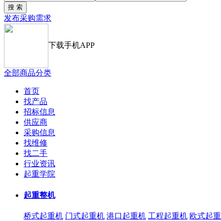
发布采购需求
下载手机APP
全部商品分类
首页
找产品
招标信息
供应商
采购信息
找维修
找二手
行业资讯
起重学院
起重整机
桥式起重机
门式起重机
港口起重机
工程起重机
欧式起重