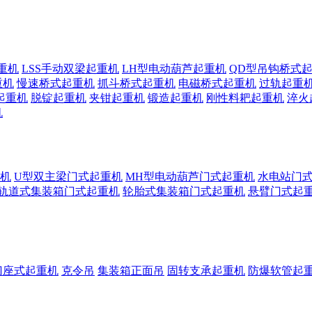
重机
LSS手动双梁起重机
LH型电动葫芦起重机
QD型吊钩桥式
重机
慢速桥式起重机
抓斗桥式起重机
电磁桥式起重机
过轨起重
起重机
脱锭起重机
夹钳起重机
锻造起重机
刚性料耙起重机
淬火
机
机
U型双主梁门式起重机
MH型电动葫芦门式起重机
水电站门
轨道式集装箱门式起重机
轮胎式集装箱门式起重机
悬臂门式起
门座式起重机
克令吊
集装箱正面吊
固转支承起重机
防爆软管起