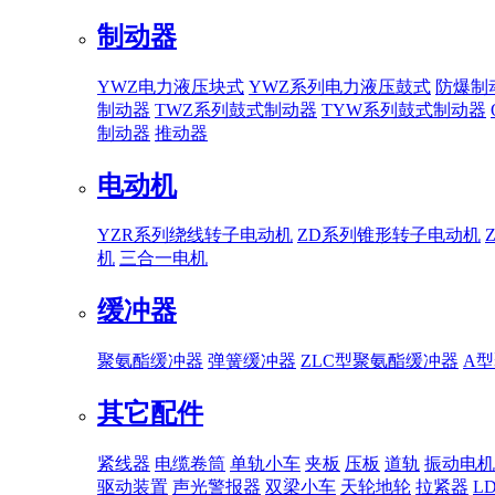
制动器
YWZ电力液压块式
YWZ系列电力液压鼓式
防爆制
制动器
TWZ系列鼓式制动器
TYW系列鼓式制动器
制动器
推动器
电动机
YZR系列绕线转子电动机
ZD系列锥形转子电动机
机
三合一电机
缓冲器
聚氨酯缓冲器
弹簧缓冲器
ZLC型聚氨酯缓冲器
A
其它配件
紧线器
电缆卷筒
单轨小车
夹板
压板
道轨
振动电机
驱动装置
声光警报器
双梁小车
天轮地轮
拉紧器
L