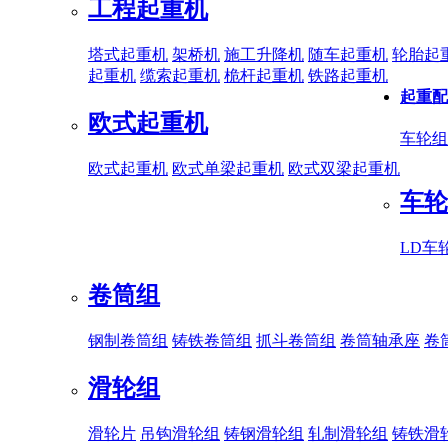
工程起重机
塔式起重机
架桥机
施工升降机
随车起重机
轮胎起
起重机
缆索起重机
桅杆起重机
铁路起重机
起重配
欧式起重机
车轮组
欧式起重机
欧式单梁起重机
欧式双梁起重机
车轮
LD车
卷筒组
钢制卷筒组
铸铁卷筒组
抓斗卷筒组
卷筒轴承座
卷
滑轮组
滑轮片
吊钩滑轮组
铸钢滑轮组
轧制滑轮组
铸铁滑