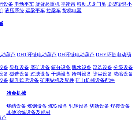
运设备
电动平车
旋臂起重机
平衡吊
移动式龙门吊
柔型梁轻小
机
液压系统
运梁平车
拉梁车
货梯电器
械
电动葫芦
DHT环链电动葫芦
DH环链电动葫芦
DHY环链电动葫
设备
采煤设备
磨矿设备
筛分设备
脱水设备
浮选设备
分级设备
设备
磁选设备
过滤设备
干燥设备
给料设备
除尘设备
浓缩设备
设备
提升贮运设备
矿用钻机及配件
矿山机械设备配件
冶金机械
烧结设备
炼钢设备
炼铁设备
轧钢设备
切断设备
焊接设备
其他冶炼设备及耗材
葫芦