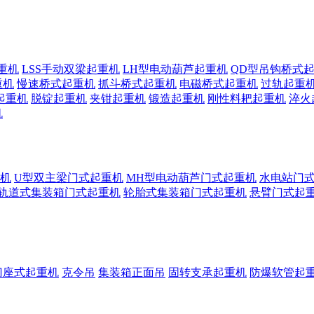
重机
LSS手动双梁起重机
LH型电动葫芦起重机
QD型吊钩桥式
重机
慢速桥式起重机
抓斗桥式起重机
电磁桥式起重机
过轨起重
起重机
脱锭起重机
夹钳起重机
锻造起重机
刚性料耙起重机
淬火
机
机
U型双主梁门式起重机
MH型电动葫芦门式起重机
水电站门
轨道式集装箱门式起重机
轮胎式集装箱门式起重机
悬臂门式起
门座式起重机
克令吊
集装箱正面吊
固转支承起重机
防爆软管起