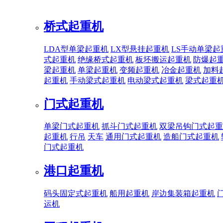
桥式起重机
LDA型单梁起重机
LX型悬挂起重机
LS手动单梁起
式起重机
绝缘桥式起重机
板坯搬运起重机
防爆起
梁起重机
单梁起重机
变频起重机
冶金起重机
加料
起重机
手动梁式起重机
电动梁式起重机
梁式起重
门式起重机
单梁门式起重机
抓斗门式起重机
双梁吊钩门式起重
起重机
行吊
天车
通用门式起重机
造船门式起重机
门式起重机
港口起重机
码头固定式起重机
船用起重机
岸边集装箱起重机
运机