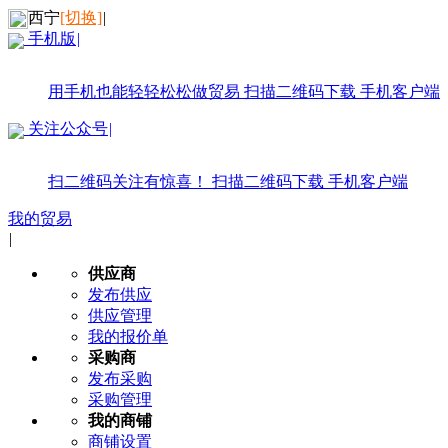
西宁
[切换]
|
手机版
|
用手机也能轻轻松松做贸易
扫描二维码下载
手机客户端
关注公众号
|
扫二维码关注有惊喜！
扫描二维码下载
手机客户端
我的贸易
|
供应商
发布供应
供应管理
我的报价单
采购商
发布采购
采购管理
我的商铺
商铺设置