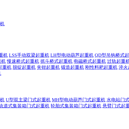
机
重机
LSS手动双梁起重机
LH型电动葫芦起重机
QD型吊钩桥式
重机
慢速桥式起重机
抓斗桥式起重机
电磁桥式起重机
过轨起重
起重机
脱锭起重机
夹钳起重机
锻造起重机
刚性料耙起重机
淬火
机
机
U型双主梁门式起重机
MH型电动葫芦门式起重机
水电站门
轨道式集装箱门式起重机
轮胎式集装箱门式起重机
悬臂门式起