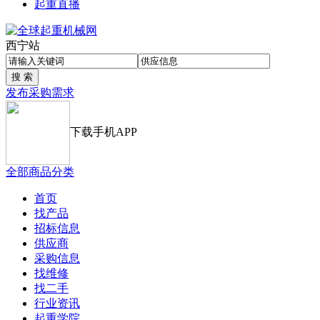
起重直播
西宁站
发布采购需求
下载手机APP
全部商品分类
首页
找产品
招标信息
供应商
采购信息
找维修
找二手
行业资讯
起重学院