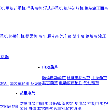
重机
甲板起重机
码头吊机
浮式起重机
抓斗卸船机
集装箱正面吊
重机
路桥门机
提梁机
吊车
履带吊
汽车吊
随车吊
轮胎吊
液压
夹轨器
电动葫芦
防爆电动葫芦
环链电动葫芦
手拉葫芦
其它葫芦
电动葫芦配件
气动葫芦
车轮组
套装车轮组
尼龙轮
起重电气
防爆电器
电阻器
滑触线
遥控器
集电器
控制电器
报
封闭吊钩组
警器
电缆
其它电气
起重机监控系统