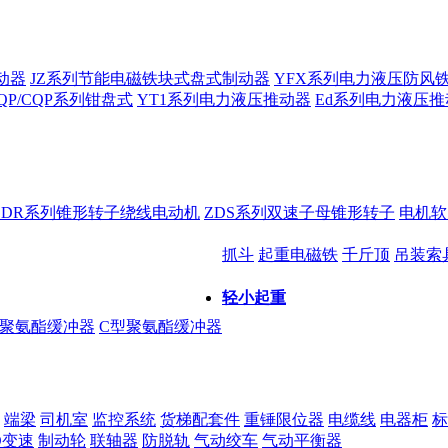
动器
JZ系列节能电磁铁块式盘式制动器
YFX系列电力液压防风
QP/CQP系列钳盘式
YT1系列电力液压推动器
Ed系列电力液压推
ZDR系列锥形转子绕线电动机
ZDS系列双速子母锥形转子
电机软
抓斗
起重电磁铁
千斤顶
吊装索
轻小起重
型聚氨酯缓冲器
C型聚氨酯缓冲器
端梁
司机室
监控系统
货梯配套件
重锤限位器
电缆线
电器柜
标
D变速
制动轮
联轴器
防脱轨
气动绞车
气动平衡器