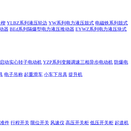
铁楔
YLBZ系列液压轮边
YW系列电力液压鼓式
电磁铁系列鼓式
动器
BEd系列隔爆型电力液压推动器
EYWZ系列电力液压块式
启动实心转子电动机
YZP系列变频调速三相异步电动机
防爆电
具
电子吊称
起重滑车
小车下吊具
提升机
准件
行程开关
限位开关
风速仪
高压开关柜
低压开关柜
起道机