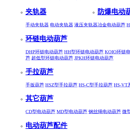
夹轨器
防爆电动
手动夹轨器
电动夹轨器
液压夹轨器
冶金电动葫芦
环链电动葫芦
DHP环链电动葫芦
HH型环链电动葫芦
KOIO环链
芦
超低型环链电动葫芦
JPKH环链电动葫芦
手拉葫芦
手扳葫芦
HSZ型手拉葫芦
HS-C型手拉葫芦
HS-V
其它葫芦
CD型电动葫芦
MD型电动葫芦
钢丝绳电动葫芦
微
电动葫芦配件