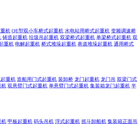
起重机
QE型双小车桥式起重机
水电站用桥式起重机
变频调速桥
机
铸造起重机
垃圾吊起重机
双梁桥式起重机
单梁桥式起重机
双
起重机
电解起重机
桥式堆垛起重机
巷道堆垛起重机
通用桥式
式起重机
造船用门式起重机
装卸桥
龙门起重机
龙门吊
双梁门式
重机
双悬臂门式起重机
单悬臂门式起重机
集装箱龙门起重机
半
重机
甲板起重机
码头吊机
浮式起重机
抓斗卸船机
集装箱正面吊