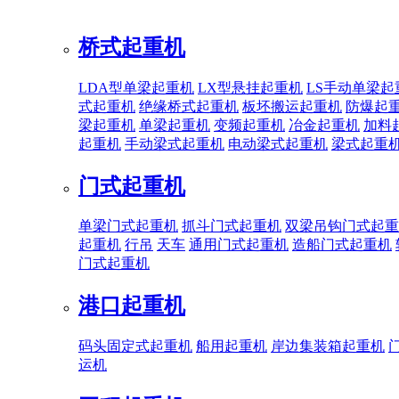
桥式起重机
LDA型单梁起重机
LX型悬挂起重机
LS手动单梁起
式起重机
绝缘桥式起重机
板坯搬运起重机
防爆起
梁起重机
单梁起重机
变频起重机
冶金起重机
加料
起重机
手动梁式起重机
电动梁式起重机
梁式起重
门式起重机
单梁门式起重机
抓斗门式起重机
双梁吊钩门式起重
起重机
行吊
天车
通用门式起重机
造船门式起重机
门式起重机
港口起重机
码头固定式起重机
船用起重机
岸边集装箱起重机
运机