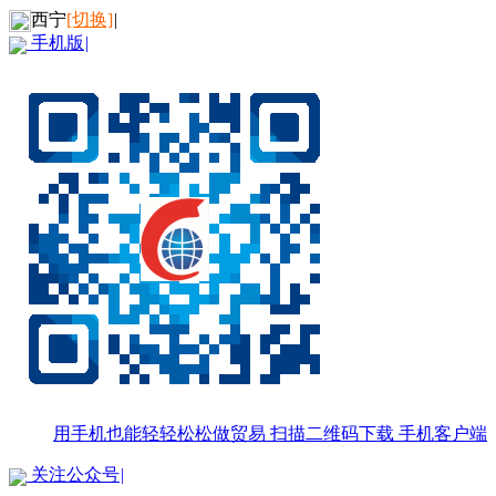
西宁
[切换]
|
手机版
|
用手机也能轻轻松松做贸易
扫描二维码下载
手机客户端
关注公众号
|