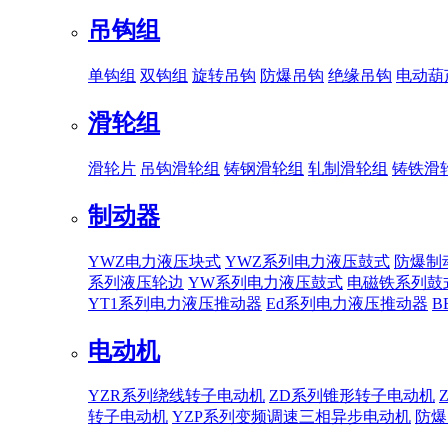
吊钩组
单钩组
双钩组
旋转吊钩
防爆吊钩
绝缘吊钩
电动葫
滑轮组
滑轮片
吊钩滑轮组
铸钢滑轮组
轧制滑轮组
铸铁滑
制动器
YWZ电力液压块式
YWZ系列电力液压鼓式
防爆制
系列液压轮边
YW系列电力液压鼓式
电磁铁系列鼓
YT1系列电力液压推动器
Ed系列电力液压推动器
B
电动机
YZR系列绕线转子电动机
ZD系列锥形转子电动机
转子电动机
YZP系列变频调速三相异步电动机
防爆