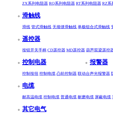
ZX系列电阻器
RQ系列电阻器
RT系列电阻器
RZ
滑触线
滑线
管式滑触线
无接缝滑触线
单极组合式滑触线
遥控器
按钮开关手柄
CD遥控器
MD遥控器
葫芦双梁遥控
控制电器
报警器
控制按扭
控制电缆
凸轮控制器
联动台
声光报警器
电缆
耐高温电缆
控制电缆
普通电缆
耐磨电缆
屏蔽电缆
其它电气