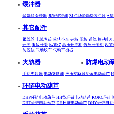
缓冲器
聚氨酯缓冲器
弹簧缓冲器
ZLC型聚氨酯缓冲器
A
其它配件
紧线器
电缆卷筒
单轨小车
夹板
压板
道轨
振动电机
开关
限位开关
风速仪
高压开关柜
低压开关柜
起道
防脱轨
气动绞车
气动平衡器
夹轨器
防爆电动
手动夹轨器
电动夹轨器
液压夹轨器
冶金电动葫芦
环链电动葫芦
DHP环链电动葫芦
HH型环链电动葫芦
KOIO环链
DHT环链电动葫芦
DH环链电动葫芦
DHY环链电