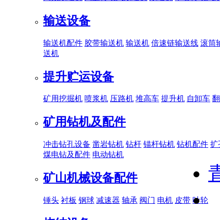
输送设备
输送机配件
胶带输送机
输送机
倍速链输送线
滚筒
送机
提升贮运设备
矿用挖掘机
喷浆机
压路机
堆高车
提升机
自卸车
翻
矿用钻机及配件
冲击钻孔设备
凿岩钻机
钻杆
锚杆钻机
钻机配件
扩
煤电钻及配件
电动钻机
矿山机械设备配件
锤头
衬板
钢球
减速器
轴承
阀门
电机
皮带
叶轮