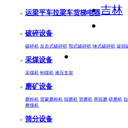
吉林
运梁平车
拉梁车
货梯电器
破碎设备
破碎机
反击式破碎机
鄂式破碎机
锤式破碎机
旋回
采煤设备
采煤机
刨煤机
液压支架
磨矿设备
磨粉机
雷蒙磨粉机
辊磨机
管磨机
悬辊磨
研磨机
自
磨煤机
筛分设备