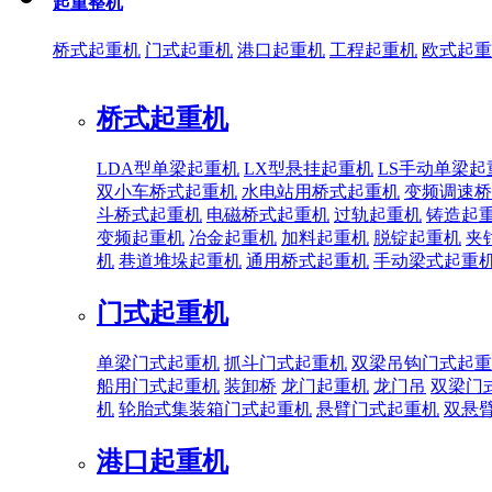
起重整机
桥式起重机
门式起重机
港口起重机
工程起重机
欧式起重
桥式起重机
LDA型单梁起重机
LX型悬挂起重机
LS手动单梁起
双小车桥式起重机
水电站用桥式起重机
变频调速桥
斗桥式起重机
电磁桥式起重机
过轨起重机
铸造起
变频起重机
冶金起重机
加料起重机
脱锭起重机
夹
机
巷道堆垛起重机
通用桥式起重机
手动梁式起重
门式起重机
单梁门式起重机
抓斗门式起重机
双梁吊钩门式起重
船用门式起重机
装卸桥
龙门起重机
龙门吊
双梁门
机
轮胎式集装箱门式起重机
悬臂门式起重机
双悬
港口起重机