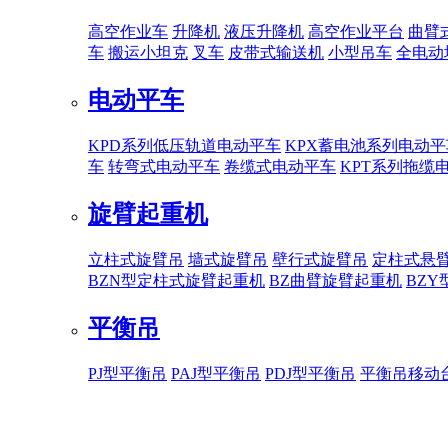
高空作业车
升降机
液压升降机
高空作业平台
曲臂
车
搬运小坦克
叉车
皮带式输送机
小型吊车
全电动
电动平车
KPD系列低压轨道电动平车
KPX蓄电池系列电动平
车
转弯式电动平车
卷缆式电动平车
KPT系列拖缆
旋臂起重机
立柱式旋臂吊
墙式旋臂吊
壁行式旋臂吊
定柱式悬
BZN型定柱式旋臂起重机
BZ曲臂旋臂起重机
BZ
平衡吊
PJ型平衡吊
PAJ型平衡吊
PDJ型平衡吊
平衡吊移动