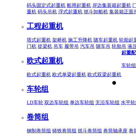
码头固定式起重机
船用起重机
岸边集装箱起重机
重机
码头吊机
浮式起重机
抓斗卸船机
集装箱正面
工程起重机
塔式起重机
架桥机
施工升降机
随车起重机
轮胎起
门机
提梁机
吊车
履带吊
汽车吊
随车吊
轮胎吊
液
起重配
欧式起重机
车轮组
欧式起重机
欧式单梁起重机
欧式双梁起重机
车轮组
LD车轮
双边车轮组
单边车轮组
无沿车轮组
水平轮
卷筒组
钢制卷筒组
铸铁卷筒组
抓斗卷筒组
卷筒轴承座
卷