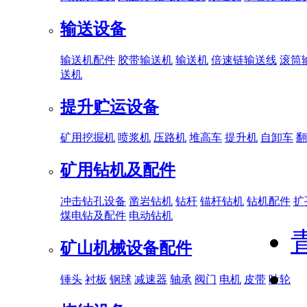
输送设备
输送机配件
胶带输送机
输送机
倍速链输送线
滚筒
送机
提升贮运设备
矿用挖掘机
喷浆机
压路机
堆高车
提升机
自卸车
翻
矿用钻机及配件
冲击钻孔设备
凿岩钻机
钻杆
锚杆钻机
钻机配件
扩
煤电钻及配件
电动钻机
矿山机械设备配件
锤头
衬板
钢球
减速器
轴承
阀门
电机
皮带
叶轮