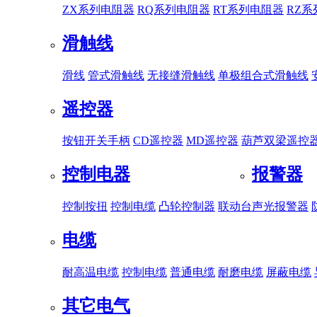
ZX系列电阻器
RQ系列电阻器
RT系列电阻器
RZ
滑触线
滑线
管式滑触线
无接缝滑触线
单极组合式滑触线
遥控器
按钮开关手柄
CD遥控器
MD遥控器
葫芦双梁遥控
控制电器
报警器
控制按扭
控制电缆
凸轮控制器
联动台
声光报警器
电缆
耐高温电缆
控制电缆
普通电缆
耐磨电缆
屏蔽电缆
其它电气