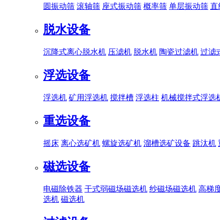
圆振动筛
滚轴筛
座式振动筛
概率筛
单层振动筛
直
脱水设备
沉降式离心脱水机
压滤机
脱水机
陶瓷过滤机
过滤
浮选设备
浮选机
矿用浮选机
搅拌槽
浮选柱
机械搅拌式浮选
重选设备
摇床
离心选矿机
螺旋选矿机
溜槽选矿设备
跳汰机
磁选设备
电磁除铁器
干式弱磁场磁选机
纱磁场磁选机
高梯
选机
磁选机