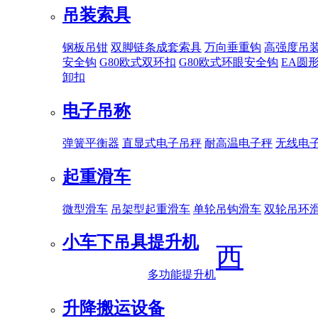
吊装索具
钢板吊钳
双脚链条成套索具
万向垂重钩
高强度吊
安全钩
G80欧式双环扣
G80欧式环眼安全钩
EA圆
卸扣
电子吊称
弹簧平衡器
直显式电子吊秤
耐高温电子秤
无线电
起重滑车
微型滑车
吊架型起重滑车
单轮吊钩滑车
双轮吊环
小车下吊具
提升机
西
多功能提升机
升降搬运设备