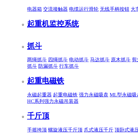
电器箱
交流接触器
电缆运行滑轮
无线手柄按钮
大
起重机监控系统
抓斗
两绳抓斗
四绳抓斗
电动抓斗
马达抓斗
原木抓斗
剪
抓斗
防漏抓斗
行车抓斗
起重电磁铁
永磁起重器
起重电磁铁
强力永磁吸盘
ML型永磁吸
HC系列强力永磁吊装器
千斤顶
手摇挎顶
螺旋液压千斤顶
爪式液压千斤
顶卧式液