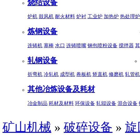
烧结设备
炉机
鼓风机
耐火材料
炉衬
工业炉
加热炉
热处理炉
炼钢设备
连铸机
塞棒
水口
连铸喷嘴
钢包喷粉设备
搅拌器
其
轧钢设备
折弯机
冷轧机
成型机
卷板机
矫直机
修磨机
轧管机
其他冶炼设备及耗材
冶金制品
耗材及材料
环保设备
轧辊设备
混合设备
矿山机械
»
破碎设备
»
旋