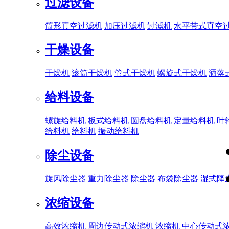
过滤设备
筒形真空过滤机
加压过滤机
过滤机
水平带式真空
干燥设备
干燥机
滚筒干燥机
管式干燥机
螺旋式干燥机
洒落
给料设备
螺旋给料机
板式给料机
圆盘给料机
定量给料机
叶
给料机
给料机
振动给料机
除尘设备
旋风除尘器
重力除尘器
除尘器
布袋除尘器
湿式降
浓缩设备
高效浓缩机
周边传动式浓缩机
浓缩机
中心传动式