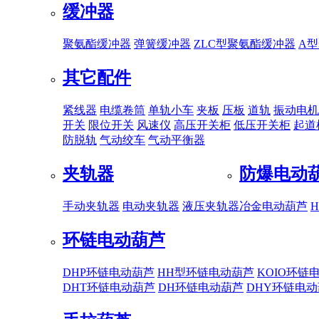
缓冲器
聚氨酯缓冲器
弹簧缓冲器
ZLC型聚氨酯缓冲器
A
其它配件
紧线器
电缆卷筒
单轨小车
夹板
压板
道轨
振动电机
开关
限位开关
风速仪
高压开关柜
低压开关柜
起道
防脱轨
气动绞车
气动平衡器
夹轨器
防爆电动
手动夹轨器
电动夹轨器
液压夹轨器
冶金电动葫芦
环链电动葫芦
DHP环链电动葫芦
HH型环链电动葫芦
KOIO环链
DHT环链电动葫芦
DH环链电动葫芦
DHY环链电