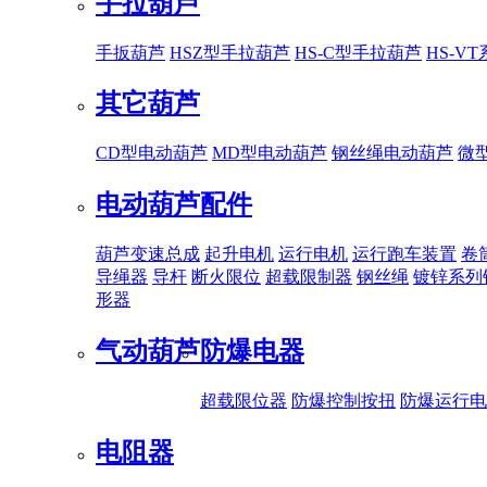
手拉葫芦
手扳葫芦
HSZ型手拉葫芦
HS-C型手拉葫芦
HS-V
其它葫芦
CD型电动葫芦
MD型电动葫芦
钢丝绳电动葫芦
微
电动葫芦配件
葫芦变速总成
起升电机
运行电机
运行跑车装置
卷
导绳器
导杆
断火限位
超载限制器
钢丝绳
镀锌系列
形器
气动葫芦
防爆电器
超载限位器
防爆控制按扭
防爆运行电
电阻器