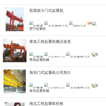
双梁抓斗门式起重机
8
年
西宁起重机
果洛工程起重机搬迁改造
10
年
果洛起重机械
海东门式起重机公司简介
10
年
海东起重机械
海北工程起重机价格