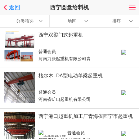
返回
西宁圆盘给料机
排序
分类筛选
地区
西宁双梁门式起重机
普通会员
河南力派起重机有限公司青
格尔木LDA型电动单梁起重机
普通会员
河南省矿山起重机有限公司
西宁港口起重机加工厂青海省西宁市起重机
普通会员