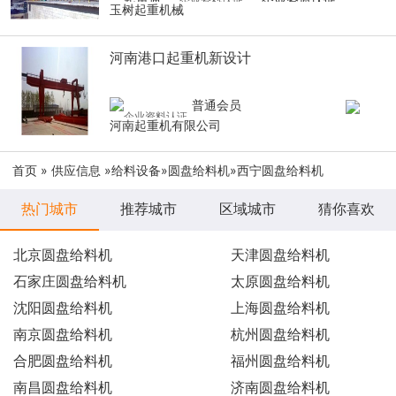
玉树起重机械
河南港口起重机新设计
普通会员
河南起重机有限公司
首页
»
供应信息
»
给料设备
»
圆盘给料机
»西宁圆盘给料机
热门城市
推荐城市
区域城市
猜你喜欢
北京圆盘给料机
天津圆盘给料机
石家庄圆盘给料机
太原圆盘给料机
沈阳圆盘给料机
上海圆盘给料机
南京圆盘给料机
杭州圆盘给料机
合肥圆盘给料机
福州圆盘给料机
南昌圆盘给料机
济南圆盘给料机