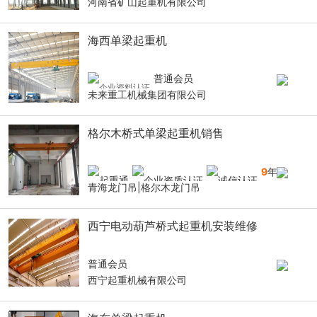
河南省矿山起重机有限公司
海西单梁起重机
普通会员
未来重工机械集团有限公司
格尔木桥式单梁起重机销售
9
年
青海龙门吊|格尔木龙门吊
西宁电动葫芦桥式起重机安装维修
普通会员
西宁起重机械有限公司