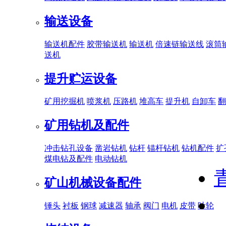
输送设备
输送机配件
胶带输送机
输送机
倍速链输送线
滚筒
送机
提升贮运设备
矿用挖掘机
喷浆机
压路机
堆高车
提升机
自卸车
翻
矿用钻机及配件
冲击钻孔设备
凿岩钻机
钻杆
锚杆钻机
钻机配件
扩
煤电钻及配件
电动钻机
矿山机械设备配件
锤头
衬板
钢球
减速器
轴承
阀门
电机
皮带
叶轮