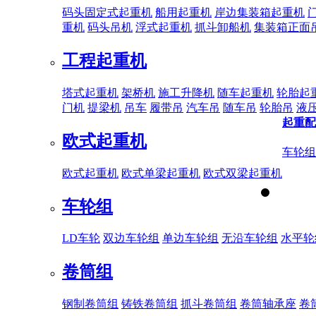
码头固定式起重机
船用起重机
岸边集装箱起重机
重机
码头吊机
浮式起重机
抓斗卸船机
集装箱正面
工程起重机
塔式起重机
架桥机
施工升降机
随车起重机
轮胎起
门机
提梁机
吊车
履带吊
汽车吊
随车吊
轮胎吊
液
起重配
欧式起重机
车轮组
欧式起重机
欧式单梁起重机
欧式双梁起重机
车轮组
LD车轮
双边车轮组
单边车轮组
无沿车轮组
水平轮
卷筒组
钢制卷筒组
铸铁卷筒组
抓斗卷筒组
卷筒轴承座
卷