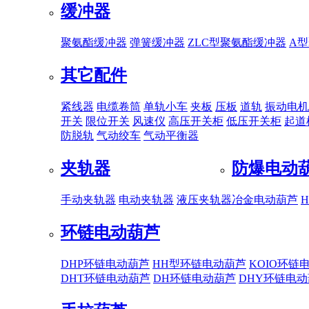
缓冲器
聚氨酯缓冲器
弹簧缓冲器
ZLC型聚氨酯缓冲器
A
其它配件
紧线器
电缆卷筒
单轨小车
夹板
压板
道轨
振动电机
开关
限位开关
风速仪
高压开关柜
低压开关柜
起道
防脱轨
气动绞车
气动平衡器
夹轨器
防爆电动
手动夹轨器
电动夹轨器
液压夹轨器
冶金电动葫芦
环链电动葫芦
DHP环链电动葫芦
HH型环链电动葫芦
KOIO环链
DHT环链电动葫芦
DH环链电动葫芦
DHY环链电