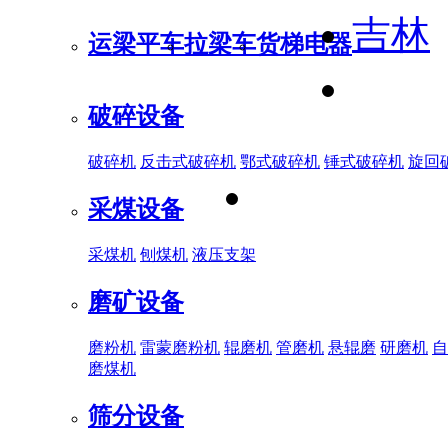
吉林
运梁平车
拉梁车
货梯电器
破碎设备
破碎机
反击式破碎机
鄂式破碎机
锤式破碎机
旋回
采煤设备
采煤机
刨煤机
液压支架
磨矿设备
磨粉机
雷蒙磨粉机
辊磨机
管磨机
悬辊磨
研磨机
自
磨煤机
筛分设备