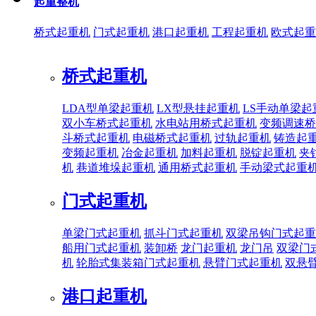
起重整机
桥式起重机
门式起重机
港口起重机
工程起重机
欧式起重
桥式起重机
LDA型单梁起重机
LX型悬挂起重机
LS手动单梁起
双小车桥式起重机
水电站用桥式起重机
变频调速桥
斗桥式起重机
电磁桥式起重机
过轨起重机
铸造起
变频起重机
冶金起重机
加料起重机
脱锭起重机
夹
机
巷道堆垛起重机
通用桥式起重机
手动梁式起重
门式起重机
单梁门式起重机
抓斗门式起重机
双梁吊钩门式起重
船用门式起重机
装卸桥
龙门起重机
龙门吊
双梁门
机
轮胎式集装箱门式起重机
悬臂门式起重机
双悬
港口起重机