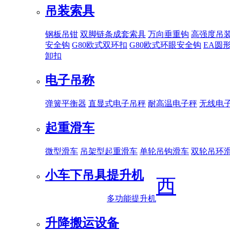
吊装索具
钢板吊钳
双脚链条成套索具
万向垂重钩
高强度吊
安全钩
G80欧式双环扣
G80欧式环眼安全钩
EA圆
卸扣
电子吊称
弹簧平衡器
直显式电子吊秤
耐高温电子秤
无线电
起重滑车
微型滑车
吊架型起重滑车
单轮吊钩滑车
双轮吊环
小车下吊具
提升机
西
多功能提升机
升降搬运设备