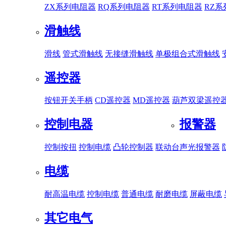
ZX系列电阻器
RQ系列电阻器
RT系列电阻器
RZ
滑触线
滑线
管式滑触线
无接缝滑触线
单极组合式滑触线
遥控器
按钮开关手柄
CD遥控器
MD遥控器
葫芦双梁遥控
控制电器
报警器
控制按扭
控制电缆
凸轮控制器
联动台
声光报警器
电缆
耐高温电缆
控制电缆
普通电缆
耐磨电缆
屏蔽电缆
其它电气