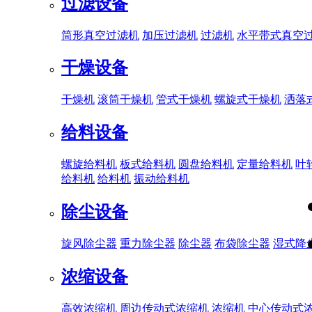
过滤设备
筒形真空过滤机
加压过滤机
过滤机
水平带式真空
干燥设备
干燥机
滚筒干燥机
管式干燥机
螺旋式干燥机
洒落
给料设备
螺旋给料机
板式给料机
圆盘给料机
定量给料机
叶
给料机
给料机
振动给料机
除尘设备
旋风除尘器
重力除尘器
除尘器
布袋除尘器
湿式降
浓缩设备
高效浓缩机
周边传动式浓缩机
浓缩机
中心传动式