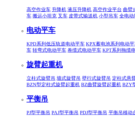
高空作业车
升降机
液压升降机
高空作业平台
曲臂
车
搬运小坦克
叉车
皮带式输送机
小型吊车
全电动
电动平车
KPD系列低压轨道电动平车
KPX蓄电池系列电动平
车
转弯式电动平车
卷缆式电动平车
KPT系列拖缆
旋臂起重机
立柱式旋臂吊
墙式旋臂吊
壁行式旋臂吊
定柱式悬
BZN型定柱式旋臂起重机
BZ曲臂旋臂起重机
BZ
平衡吊
PJ型平衡吊
PAJ型平衡吊
PDJ型平衡吊
平衡吊移动