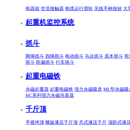
电器箱
交流接触器
电缆运行滑轮
无线手柄按钮
大
起重机监控系统
抓斗
两绳抓斗
四绳抓斗
电动抓斗
马达抓斗
原木抓斗
剪
抓斗
防漏抓斗
行车抓斗
起重电磁铁
永磁起重器
起重电磁铁
强力永磁吸盘
ML型永磁吸
HC系列强力永磁吊装器
千斤顶
手摇挎顶
螺旋液压千斤顶
爪式液压千斤
顶卧式液