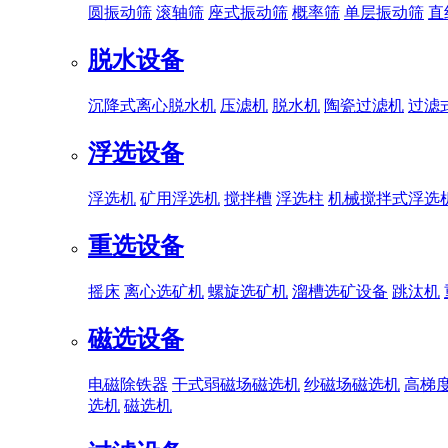
圆振动筛
滚轴筛
座式振动筛
概率筛
单层振动筛
直
脱水设备
沉降式离心脱水机
压滤机
脱水机
陶瓷过滤机
过滤
浮选设备
浮选机
矿用浮选机
搅拌槽
浮选柱
机械搅拌式浮选
重选设备
摇床
离心选矿机
螺旋选矿机
溜槽选矿设备
跳汰机
磁选设备
电磁除铁器
干式弱磁场磁选机
纱磁场磁选机
高梯
选机
磁选机