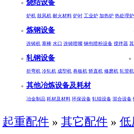
烧结设备
炉机
鼓风机
耐火材料
炉衬
工业炉
加热炉
热处理炉
炼钢设备
连铸机
塞棒
水口
连铸喷嘴
钢包喷粉设备
搅拌器
其
轧钢设备
折弯机
冷轧机
成型机
卷板机
矫直机
修磨机
轧管机
其他冶炼设备及耗材
冶金制品
耗材及材料
环保设备
轧辊设备
混合设备
起重配件
»
其它配件
»
低