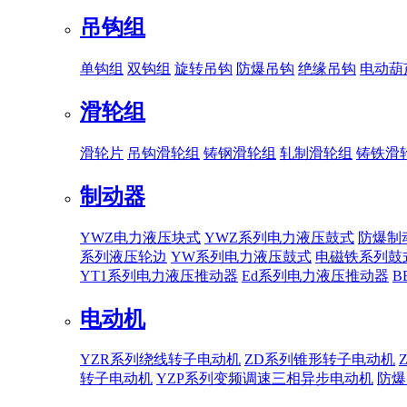
吊钩组
单钩组
双钩组
旋转吊钩
防爆吊钩
绝缘吊钩
电动葫
滑轮组
滑轮片
吊钩滑轮组
铸钢滑轮组
轧制滑轮组
铸铁滑
制动器
YWZ电力液压块式
YWZ系列电力液压鼓式
防爆制
系列液压轮边
YW系列电力液压鼓式
电磁铁系列鼓
YT1系列电力液压推动器
Ed系列电力液压推动器
B
电动机
YZR系列绕线转子电动机
ZD系列锥形转子电动机
转子电动机
YZP系列变频调速三相异步电动机
防爆