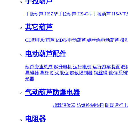
手拉葫芦
手扳葫芦
HSZ型手拉葫芦
HS-C型手拉葫芦
HS-V
其它葫芦
CD型电动葫芦
MD型电动葫芦
钢丝绳电动葫芦
微
电动葫芦配件
葫芦变速总成
起升电机
运行电机
运行跑车装置
卷
导绳器
导杆
断火限位
超载限制器
钢丝绳
镀锌系列
形器
气动葫芦
防爆电器
超载限位器
防爆控制按扭
防爆运行电
电阻器