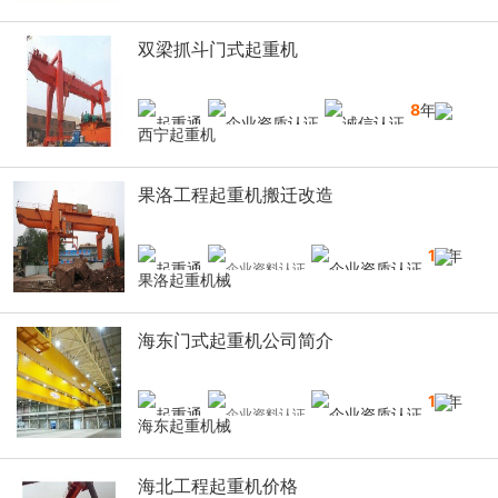
双梁抓斗门式起重机
8
年
西宁起重机
果洛工程起重机搬迁改造
10
年
果洛起重机械
海东门式起重机公司简介
10
年
海东起重机械
海北工程起重机价格