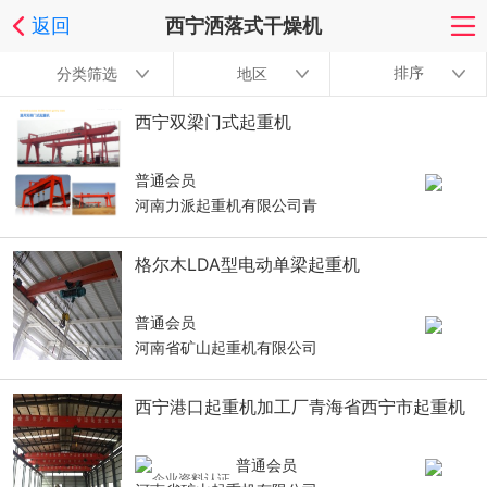
返回
西宁洒落式干燥机
排序
分类筛选
地区
西宁双梁门式起重机
普通会员
河南力派起重机有限公司青
格尔木LDA型电动单梁起重机
普通会员
河南省矿山起重机有限公司
西宁港口起重机加工厂青海省西宁市起重机
普通会员