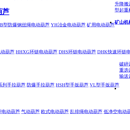
升降搬
型起重
葫芦
矿山机
HB型防爆钢丝绳电动葫芦
YH冶金电动葫芦
矿用电动葫芦
电动葫芦
HHXG环链电动葫芦
DHS环链电动葫芦
DHK快速环链
破碎
重选
输送
T系列手拉葫芦
防爆手拉葫芦
HSH型手扳葫芦
VL型手扳葫芦
型电动葫芦
气动葫芦
欧式电动葫芦
乱排绳电动葫芦
低净空电动