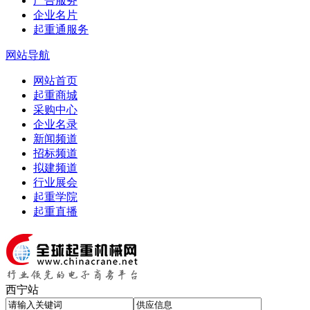
广告服务
企业名片
起重通服务
网站导航
网站首页
起重商城
采购中心
企业名录
新闻频道
招标频道
拟建频道
行业展会
起重学院
起重直播
西宁站