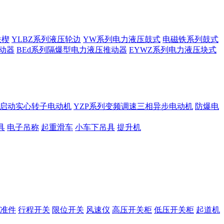
铁楔
YLBZ系列液压轮边
YW系列电力液压鼓式
电磁铁系列鼓式
动器
BEd系列隔爆型电力液压推动器
EYWZ系列电力液压块式
启动实心转子电动机
YZP系列变频调速三相异步电动机
防爆电
具
电子吊称
起重滑车
小车下吊具
提升机
准件
行程开关
限位开关
风速仪
高压开关柜
低压开关柜
起道机