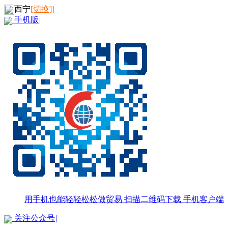
西宁
[切换]
|
手机版
|
用手机也能轻轻松松做贸易
扫描二维码下载
手机客户端
关注公众号
|