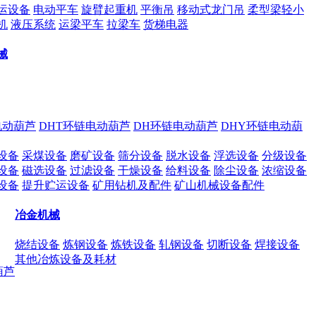
运设备
电动平车
旋臂起重机
平衡吊
移动式龙门吊
柔型梁轻小
机
液压系统
运梁平车
拉梁车
货梯电器
械
电动葫芦
DHT环链电动葫芦
DH环链电动葫芦
DHY环链电动葫
设备
采煤设备
磨矿设备
筛分设备
脱水设备
浮选设备
分级设备
设备
磁选设备
过滤设备
干燥设备
给料设备
除尘设备
浓缩设备
设备
提升贮运设备
矿用钻机及配件
矿山机械设备配件
冶金机械
烧结设备
炼钢设备
炼铁设备
轧钢设备
切断设备
焊接设备
其他冶炼设备及耗材
葫芦