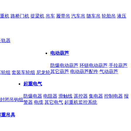
重机
路桥门机
提梁机
吊车
履带吊
汽车吊
随车吊
轮胎吊
液压
夹轨器
电动葫芦
防爆电动葫芦
环链电动葫芦
手拉葫芦
其它葫芦
电动葫芦配件
气动葫芦
车轮组
套装车轮组
尼龙轮
起重电气
防爆电器
电阻器
滑触线
遥控器
集电器
控制电器
报
封闭吊钩组
警器
电缆
其它电气
起重机监控系统
起重吊具