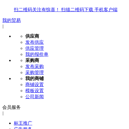
扫二维码关注有惊喜！
扫描二维码下载
手机客户端
我的贸易
|
供应商
发布供应
供应管理
我的报价单
采购商
发布采购
采购管理
我的商铺
商铺设置
模板设置
公司新闻
会员服务
|
标王推广