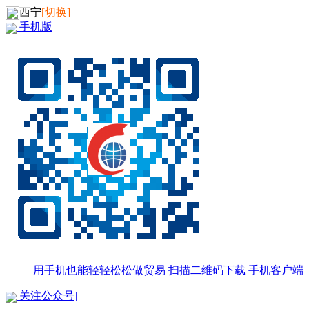
西宁
[切换]
|
手机版
|
用手机也能轻轻松松做贸易
扫描二维码下载
手机客户端
关注公众号
|