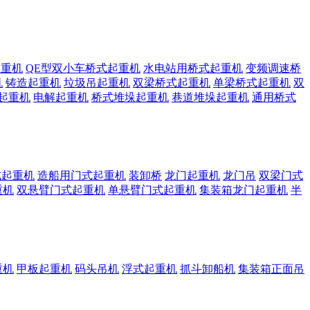
起重机
QE型双小车桥式起重机
水电站用桥式起重机
变频调速桥
机
铸造起重机
垃圾吊起重机
双梁桥式起重机
单梁桥式起重机
双
起重机
电解起重机
桥式堆垛起重机
巷道堆垛起重机
通用桥式
式起重机
造船用门式起重机
装卸桥
龙门起重机
龙门吊
双梁门式
重机
双悬臂门式起重机
单悬臂门式起重机
集装箱龙门起重机
半
重机
甲板起重机
码头吊机
浮式起重机
抓斗卸船机
集装箱正面吊