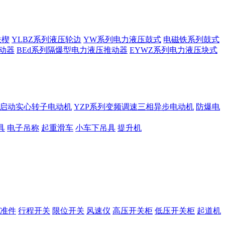
铁楔
YLBZ系列液压轮边
YW系列电力液压鼓式
电磁铁系列鼓式
动器
BEd系列隔爆型电力液压推动器
EYWZ系列电力液压块式
启动实心转子电动机
YZP系列变频调速三相异步电动机
防爆电
具
电子吊称
起重滑车
小车下吊具
提升机
准件
行程开关
限位开关
风速仪
高压开关柜
低压开关柜
起道机