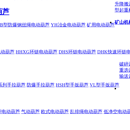
升降搬
型起重
葫芦
矿山机
HB型防爆钢丝绳电动葫芦
YH冶金电动葫芦
矿用电动葫芦
电动葫芦
HHXG环链电动葫芦
DHS环链电动葫芦
DHK快速环链
破碎
重选
输送
T系列手拉葫芦
防爆手拉葫芦
HSH型手扳葫芦
VL型手扳葫芦
型电动葫芦
气动葫芦
欧式电动葫芦
乱排绳电动葫芦
低净空电动