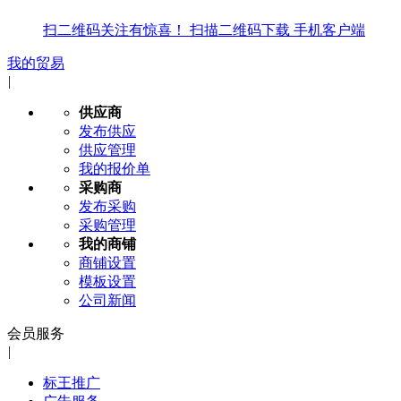
扫二维码关注有惊喜！
扫描二维码下载
手机客户端
我的贸易
|
供应商
发布供应
供应管理
我的报价单
采购商
发布采购
采购管理
我的商铺
商铺设置
模板设置
公司新闻
会员服务
|
标王推广