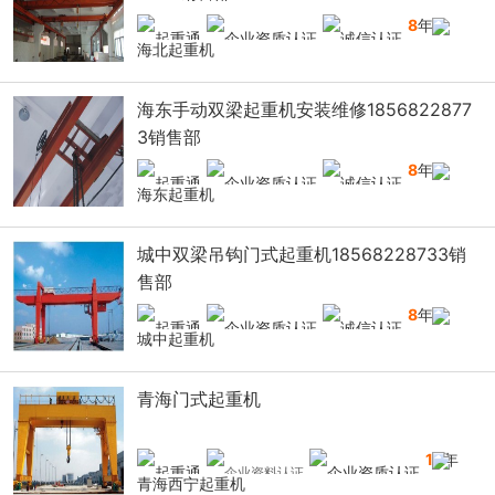
8
年
海北起重机
海东手动双梁起重机安装维修1856822877
3销售部
8
年
海东起重机
城中双梁吊钩门式起重机18568228733销
售部
8
年
城中起重机
青海门式起重机
13
年
青海西宁起重机