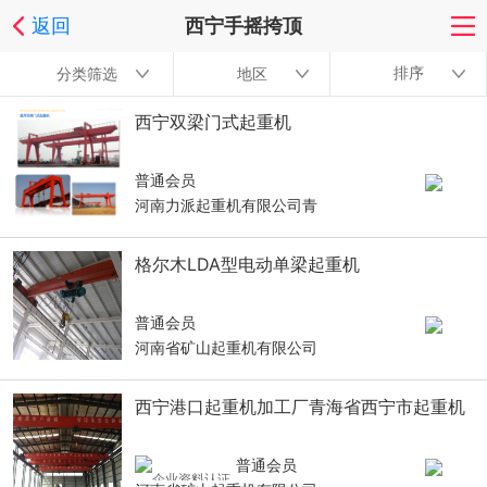
返回
西宁手摇挎顶
排序
分类筛选
地区
西宁双梁门式起重机
普通会员
河南力派起重机有限公司青
格尔木LDA型电动单梁起重机
普通会员
河南省矿山起重机有限公司
西宁港口起重机加工厂青海省西宁市起重机
普通会员