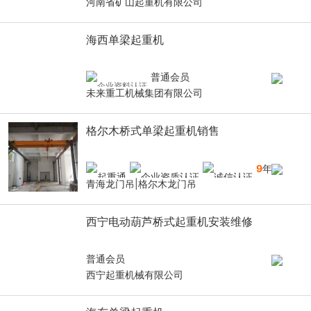
河南省矿山起重机有限公司
海西单梁起重机
普通会员
未来重工机械集团有限公司
格尔木桥式单梁起重机销售
9
年
青海龙门吊|格尔木龙门吊
西宁电动葫芦桥式起重机安装维修
普通会员
西宁起重机械有限公司