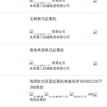
普通会员
未来重工机械集团有限公司
玉树桥式起重机
普通会员
未来重工机械集团有限公司
黄南单梁桥式起重机
普通会员
未来重工机械集团有限公司
海西欧式双梁起重机维修保养1856822877
3销售部
8
年
海西起重机