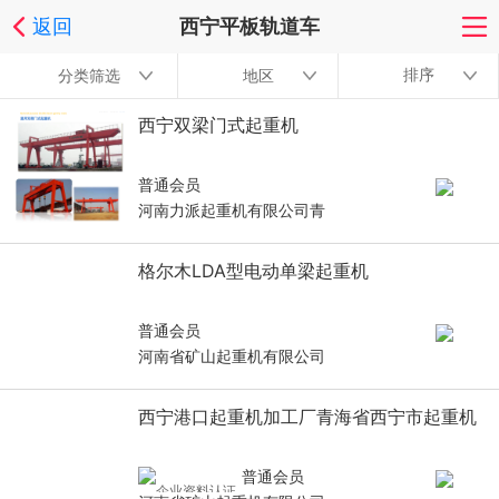
返回
西宁平板轨道车
排序
分类筛选
地区
西宁双梁门式起重机
普通会员
河南力派起重机有限公司青
格尔木LDA型电动单梁起重机
普通会员
河南省矿山起重机有限公司
西宁港口起重机加工厂青海省西宁市起重机
普通会员