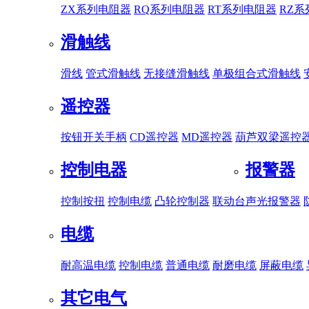
ZX系列电阻器
RQ系列电阻器
RT系列电阻器
RZ
滑触线
滑线
管式滑触线
无接缝滑触线
单极组合式滑触线
遥控器
按钮开关手柄
CD遥控器
MD遥控器
葫芦双梁遥控
控制电器
报警器
控制按扭
控制电缆
凸轮控制器
联动台
声光报警器
电缆
耐高温电缆
控制电缆
普通电缆
耐磨电缆
屏蔽电缆
其它电气