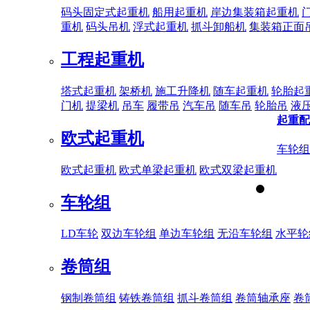
码头固定式起重机
船用起重机
岸边集装箱起重机
重机
码头吊机
浮式起重机
抓斗卸船机
集装箱正面
工程起重机
塔式起重机
架桥机
施工升降机
随车起重机
轮胎起
门机
提梁机
吊车
履带吊
汽车吊
随车吊
轮胎吊
液
起重配
欧式起重机
车轮组
欧式起重机
欧式单梁起重机
欧式双梁起重机
车轮组
LD车轮
双边车轮组
单边车轮组
无沿车轮组
水平轮
卷筒组
钢制卷筒组
铸铁卷筒组
抓斗卷筒组
卷筒轴承座
卷