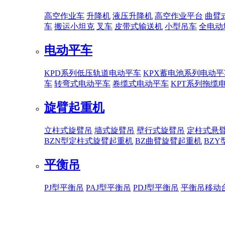
高空作业车
升降机
液压升降机
高空作业平台
曲臂
车
搬运小坦克
叉车
皮带式输送机
小型吊车
全电动
电动平车
KPD系列低压轨道电动平车
KPX蓄电池系列电动平
车
转弯式电动平车
卷缆式电动平车
KPT系列拖缆
旋臂起重机
立柱式旋臂吊
墙式旋臂吊
壁行式旋臂吊
定柱式悬
BZN型定柱式旋臂起重机
BZ曲臂旋臂起重机
BZ
平衡吊
PJ型平衡吊
PAJ型平衡吊
PDJ型平衡吊
平衡吊移动