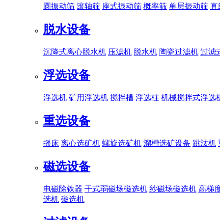
圆振动筛
滚轴筛
座式振动筛
概率筛
单层振动筛
直
脱水设备
沉降式离心脱水机
压滤机
脱水机
陶瓷过滤机
过滤
浮选设备
浮选机
矿用浮选机
搅拌槽
浮选柱
机械搅拌式浮选
重选设备
摇床
离心选矿机
螺旋选矿机
溜槽选矿设备
跳汰机
磁选设备
电磁除铁器
干式弱磁场磁选机
纱磁场磁选机
高梯
选机
磁选机