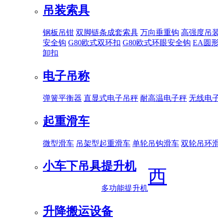
吊装索具
钢板吊钳
双脚链条成套索具
万向垂重钩
高强度吊
安全钩
G80欧式双环扣
G80欧式环眼安全钩
EA圆
卸扣
电子吊称
弹簧平衡器
直显式电子吊秤
耐高温电子秤
无线电
起重滑车
微型滑车
吊架型起重滑车
单轮吊钩滑车
双轮吊环
小车下吊具
提升机
西
多功能提升机
升降搬运设备