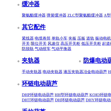
缓冲器
聚氨酯缓冲器
弹簧缓冲器
ZLC型聚氨酯缓冲器
A
其它配件
紧线器
电缆卷筒
单轨小车
夹板
压板
道轨
振动电机
开关
限位开关
风速仪
高压开关柜
低压开关柜
起道
防脱轨
气动绞车
气动平衡器
夹轨器
防爆电动
手动夹轨器
电动夹轨器
液压夹轨器
冶金电动葫芦
环链电动葫芦
DHP环链电动葫芦
HH型环链电动葫芦
KOIO环链
DHT环链电动葫芦
DH环链电动葫芦
DHY环链电