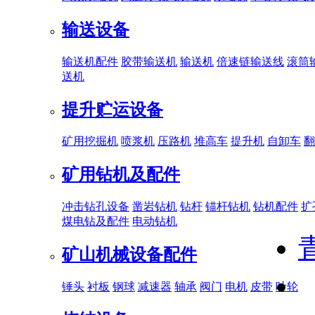
输送设备
输送机配件
胶带输送机
输送机
倍速链输送线
滚筒
送机
提升贮运设备
矿用挖掘机
喷浆机
压路机
堆高车
提升机
自卸车
翻
矿用钻机及配件
冲击钻孔设备
凿岩钻机
钻杆
锚杆钻机
钻机配件
扩
煤电钻及配件
电动钻机
矿山机械设备配件
锤头
衬板
钢球
减速器
轴承
阀门
电机
皮带
叶轮