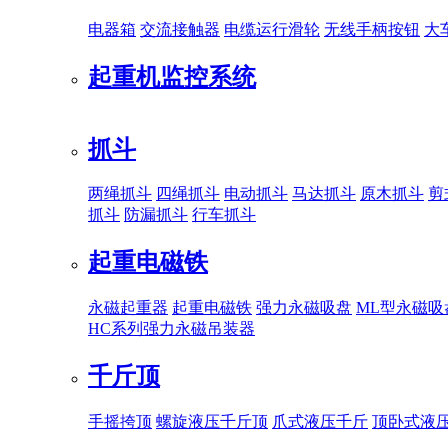
电器箱
交流接触器
电缆运行滑轮
无线手柄按钮
大
起重机监控系统
抓斗
两绳抓斗
四绳抓斗
电动抓斗
马达抓斗
原木抓斗
剪
抓斗
防漏抓斗
行车抓斗
起重电磁铁
永磁起重器
起重电磁铁
强力永磁吸盘
ML型永磁吸
HC系列强力永磁吊装器
千斤顶
手摇挎顶
螺旋液压千斤顶
爪式液压千斤
顶卧式液