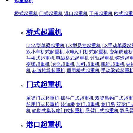
起重整机
桥式起重机
门式起重机
港口起重机
工程起重机
欧式起重
桥式起重机
LDA型单梁起重机
LX型悬挂起重机
LS手动单梁起
双小车桥式起重机
水电站用桥式起重机
变频调速桥
斗桥式起重机
电磁桥式起重机
过轨起重机
铸造起
变频起重机
冶金起重机
加料起重机
脱锭起重机
夹
机
巷道堆垛起重机
通用桥式起重机
手动梁式起重
门式起重机
单梁门式起重机
抓斗门式起重机
双梁吊钩门式起重
船用门式起重机
装卸桥
龙门起重机
龙门吊
双梁门
机
轮胎式集装箱门式起重机
悬臂门式起重机
双悬
港口起重机