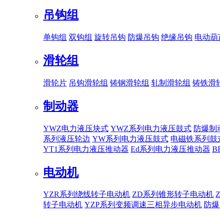
吊钩组
单钩组
双钩组
旋转吊钩
防爆吊钩
绝缘吊钩
电动葫
滑轮组
滑轮片
吊钩滑轮组
铸钢滑轮组
轧制滑轮组
铸铁滑
制动器
YWZ电力液压块式
YWZ系列电力液压鼓式
防爆制
系列液压轮边
YW系列电力液压鼓式
电磁铁系列鼓
YT1系列电力液压推动器
Ed系列电力液压推动器
B
电动机
YZR系列绕线转子电动机
ZD系列锥形转子电动机
转子电动机
YZP系列变频调速三相异步电动机
防爆