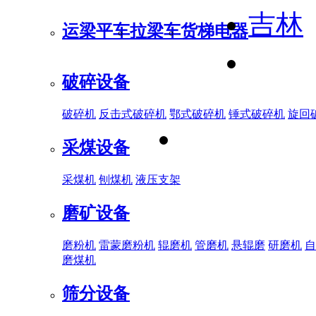
吉林
运梁平车
拉梁车
货梯电器
破碎设备
破碎机
反击式破碎机
鄂式破碎机
锤式破碎机
旋回
采煤设备
采煤机
刨煤机
液压支架
磨矿设备
磨粉机
雷蒙磨粉机
辊磨机
管磨机
悬辊磨
研磨机
自
磨煤机
筛分设备