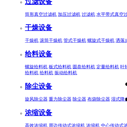
过滤设备
筒形真空过滤机
加压过滤机
过滤机
水平带式真空
干燥设备
干燥机
滚筒干燥机
管式干燥机
螺旋式干燥机
洒落
给料设备
螺旋给料机
板式给料机
圆盘给料机
定量给料机
叶
给料机
给料机
振动给料机
除尘设备
旋风除尘器
重力除尘器
除尘器
布袋除尘器
湿式降
浓缩设备
高效浓缩机
周边传动式浓缩机
浓缩机
中心传动式