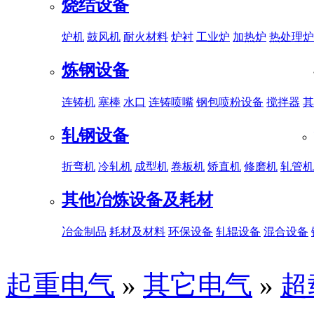
烧结设备
炉机
鼓风机
耐火材料
炉衬
工业炉
加热炉
热处理炉
炼钢设备
连铸机
塞棒
水口
连铸喷嘴
钢包喷粉设备
搅拌器
其
轧钢设备
折弯机
冷轧机
成型机
卷板机
矫直机
修磨机
轧管机
其他冶炼设备及耗材
冶金制品
耗材及材料
环保设备
轧辊设备
混合设备
起重电气
»
其它电气
»
超