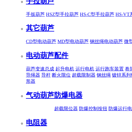
手拉葫芦
手扳葫芦
HSZ型手拉葫芦
HS-C型手拉葫芦
HS-V
其它葫芦
CD型电动葫芦
MD型电动葫芦
钢丝绳电动葫芦
微
电动葫芦配件
葫芦变速总成
起升电机
运行电机
运行跑车装置
卷
导绳器
导杆
断火限位
超载限制器
钢丝绳
镀锌系列
形器
气动葫芦
防爆电器
超载限位器
防爆控制按扭
防爆运行电
电阻器