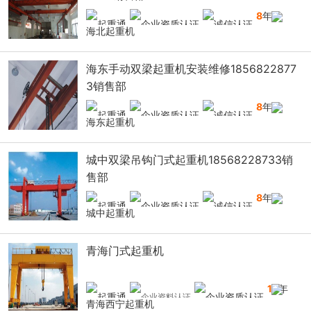
8
年
海北起重机
海东手动双梁起重机安装维修1856822877
3销售部
8
年
海东起重机
城中双梁吊钩门式起重机18568228733销
售部
8
年
城中起重机
青海门式起重机
13
年
青海西宁起重机