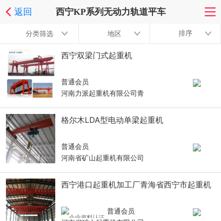
返回
西宁KP系列无动力轨道平车
排序
分类筛选
地区
西宁双梁门式起重机
普通会员
河南力派起重机有限公司青
格尔木LDA型电动单梁起重机
普通会员
河南省矿山起重机有限公司
西宁港口起重机加工厂青海省西宁市起重机
普通会员