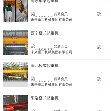
海东单梁起重机
普通会员
未来重工机械集团有限公司
西宁桥式起重机
普通会员
未来重工机械集团有限公司
海北桥式起重机
普通会员
未来重工机械集团有限公司
果洛桥式起重机