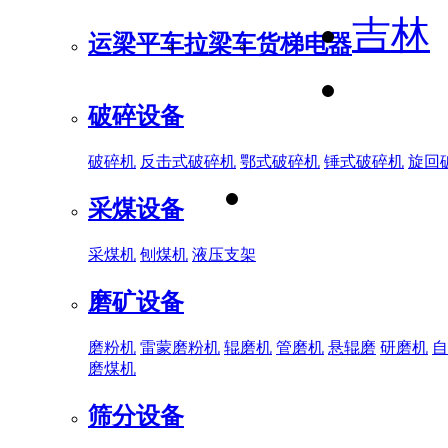
吉林
运梁平车
拉梁车
货梯电器
破碎设备
破碎机
反击式破碎机
鄂式破碎机
锤式破碎机
旋回
采煤设备
采煤机
刨煤机
液压支架
磨矿设备
磨粉机
雷蒙磨粉机
辊磨机
管磨机
悬辊磨
研磨机
自
磨煤机
筛分设备