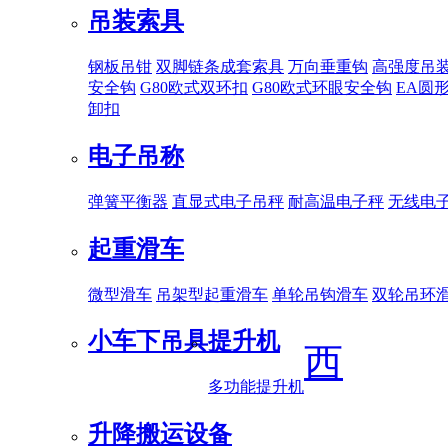
吊装索具
钢板吊钳
双脚链条成套索具
万向垂重钩
高强度吊
安全钩
G80欧式双环扣
G80欧式环眼安全钩
EA圆
卸扣
电子吊称
弹簧平衡器
直显式电子吊秤
耐高温电子秤
无线电
起重滑车
微型滑车
吊架型起重滑车
单轮吊钩滑车
双轮吊环
小车下吊具
提升机
西
多功能提升机
升降搬运设备