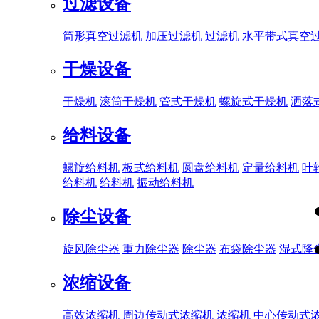
过滤设备
筒形真空过滤机
加压过滤机
过滤机
水平带式真空
干燥设备
干燥机
滚筒干燥机
管式干燥机
螺旋式干燥机
洒落
给料设备
螺旋给料机
板式给料机
圆盘给料机
定量给料机
叶
给料机
给料机
振动给料机
除尘设备
旋风除尘器
重力除尘器
除尘器
布袋除尘器
湿式降
浓缩设备
高效浓缩机
周边传动式浓缩机
浓缩机
中心传动式