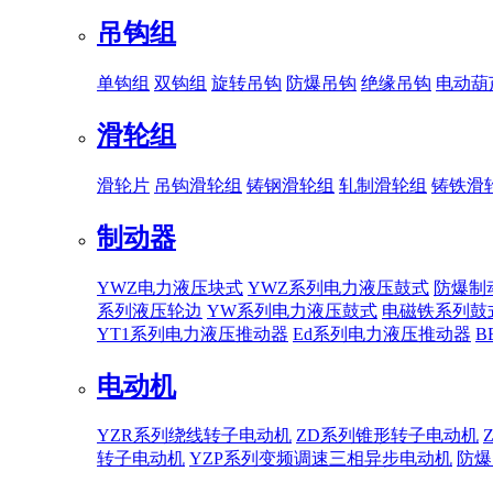
吊钩组
单钩组
双钩组
旋转吊钩
防爆吊钩
绝缘吊钩
电动葫
滑轮组
滑轮片
吊钩滑轮组
铸钢滑轮组
轧制滑轮组
铸铁滑
制动器
YWZ电力液压块式
YWZ系列电力液压鼓式
防爆制
系列液压轮边
YW系列电力液压鼓式
电磁铁系列鼓
YT1系列电力液压推动器
Ed系列电力液压推动器
B
电动机
YZR系列绕线转子电动机
ZD系列锥形转子电动机
转子电动机
YZP系列变频调速三相异步电动机
防爆