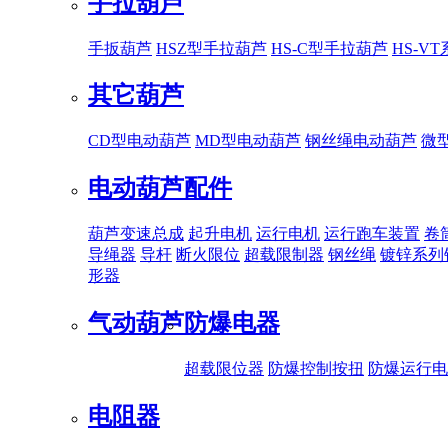
手拉葫芦
手扳葫芦
HSZ型手拉葫芦
HS-C型手拉葫芦
HS-V
其它葫芦
CD型电动葫芦
MD型电动葫芦
钢丝绳电动葫芦
微
电动葫芦配件
葫芦变速总成
起升电机
运行电机
运行跑车装置
卷
导绳器
导杆
断火限位
超载限制器
钢丝绳
镀锌系列
形器
气动葫芦
防爆电器
超载限位器
防爆控制按扭
防爆运行电
电阻器