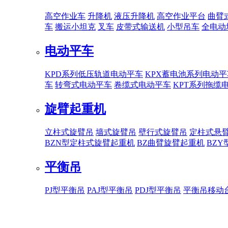
高空作业车
升降机
液压升降机
高空作业平台
曲臂
车
搬运小坦克
叉车
皮带式输送机
小型吊车
全电动
电动平车
KPD系列低压轨道电动平车
KPX蓄电池系列电动平
车
转弯式电动平车
卷缆式电动平车
KPT系列拖缆
旋臂起重机
立柱式旋臂吊
墙式旋臂吊
壁行式旋臂吊
定柱式悬
BZN型定柱式旋臂起重机
BZ曲臂旋臂起重机
BZ
平衡吊
PJ型平衡吊
PAJ型平衡吊
PDJ型平衡吊
平衡吊移动