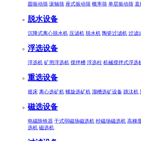
圆振动筛
滚轴筛
座式振动筛
概率筛
单层振动筛
直
脱水设备
沉降式离心脱水机
压滤机
脱水机
陶瓷过滤机
过滤
浮选设备
浮选机
矿用浮选机
搅拌槽
浮选柱
机械搅拌式浮选
重选设备
摇床
离心选矿机
螺旋选矿机
溜槽选矿设备
跳汰机
磁选设备
电磁除铁器
干式弱磁场磁选机
纱磁场磁选机
高梯
选机
磁选机