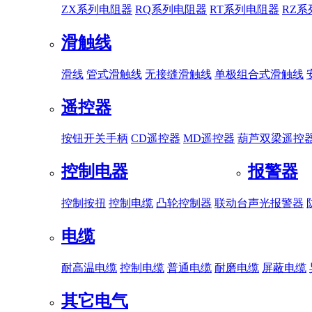
ZX系列电阻器
RQ系列电阻器
RT系列电阻器
RZ
滑触线
滑线
管式滑触线
无接缝滑触线
单极组合式滑触线
遥控器
按钮开关手柄
CD遥控器
MD遥控器
葫芦双梁遥控
控制电器
报警器
控制按扭
控制电缆
凸轮控制器
联动台
声光报警器
电缆
耐高温电缆
控制电缆
普通电缆
耐磨电缆
屏蔽电缆
其它电气