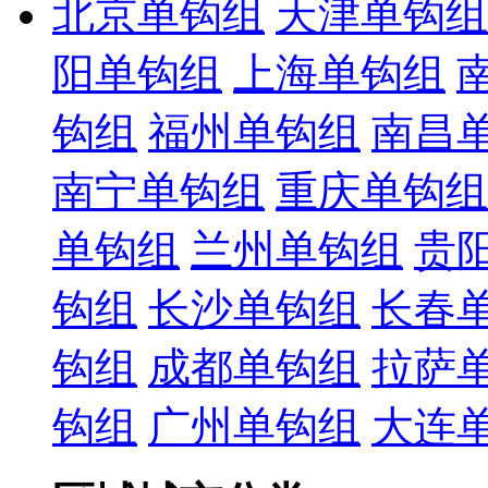
北京单钩组
天津单钩组
阳单钩组
上海单钩组
钩组
福州单钩组
南昌
南宁单钩组
重庆单钩组
单钩组
兰州单钩组
贵
钩组
长沙单钩组
长春
钩组
成都单钩组
拉萨
钩组
广州单钩组
大连