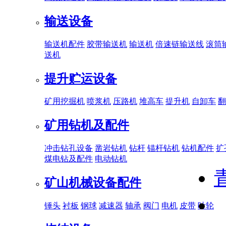
输送设备
输送机配件
胶带输送机
输送机
倍速链输送线
滚筒
送机
提升贮运设备
矿用挖掘机
喷浆机
压路机
堆高车
提升机
自卸车
翻
矿用钻机及配件
冲击钻孔设备
凿岩钻机
钻杆
锚杆钻机
钻机配件
扩
煤电钻及配件
电动钻机
矿山机械设备配件
锤头
衬板
钢球
减速器
轴承
阀门
电机
皮带
叶轮