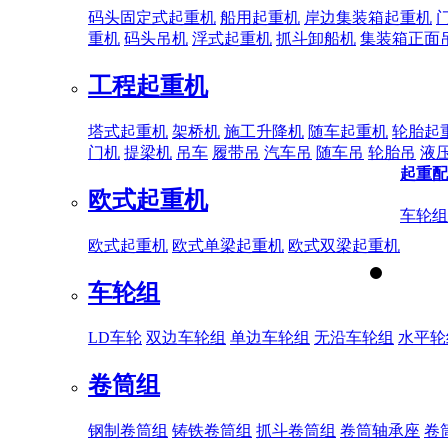
码头固定式起重机
船用起重机
岸边集装箱起重机
重机
码头吊机
浮式起重机
抓斗卸船机
集装箱正面
工程起重机
塔式起重机
架桥机
施工升降机
随车起重机
轮胎起
门机
提梁机
吊车
履带吊
汽车吊
随车吊
轮胎吊
液
起重配
欧式起重机
车轮组
欧式起重机
欧式单梁起重机
欧式双梁起重机
车轮组
LD车轮
双边车轮组
单边车轮组
无沿车轮组
水平轮
卷筒组
钢制卷筒组
铸铁卷筒组
抓斗卷筒组
卷筒轴承座
卷