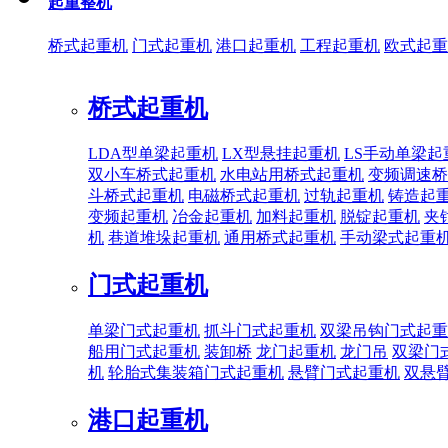
起重整机
桥式起重机
门式起重机
港口起重机
工程起重机
欧式起重
桥式起重机
LDA型单梁起重机
LX型悬挂起重机
LS手动单梁起
双小车桥式起重机
水电站用桥式起重机
变频调速桥
斗桥式起重机
电磁桥式起重机
过轨起重机
铸造起
变频起重机
冶金起重机
加料起重机
脱锭起重机
夹
机
巷道堆垛起重机
通用桥式起重机
手动梁式起重
门式起重机
单梁门式起重机
抓斗门式起重机
双梁吊钩门式起重
船用门式起重机
装卸桥
龙门起重机
龙门吊
双梁门
机
轮胎式集装箱门式起重机
悬臂门式起重机
双悬
港口起重机