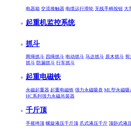
电器箱
交流接触器
电缆运行滑轮
无线手柄按钮
大
起重机监控系统
抓斗
两绳抓斗
四绳抓斗
电动抓斗
马达抓斗
原木抓斗
剪
抓斗
防漏抓斗
行车抓斗
起重电磁铁
永磁起重器
起重电磁铁
强力永磁吸盘
ML型永磁吸
HC系列强力永磁吊装器
千斤顶
手摇挎顶
螺旋液压千斤顶
爪式液压千斤
顶卧式液