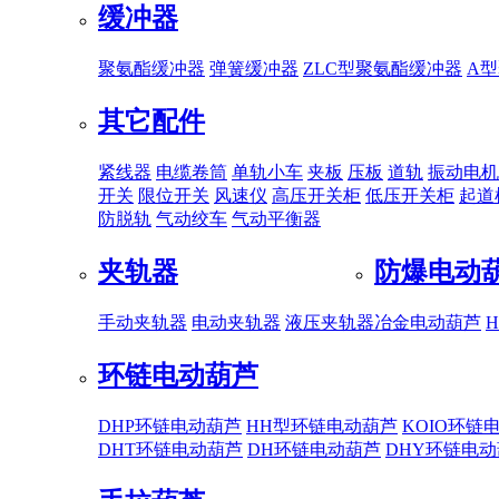
缓冲器
聚氨酯缓冲器
弹簧缓冲器
ZLC型聚氨酯缓冲器
A
其它配件
紧线器
电缆卷筒
单轨小车
夹板
压板
道轨
振动电机
开关
限位开关
风速仪
高压开关柜
低压开关柜
起道
防脱轨
气动绞车
气动平衡器
夹轨器
防爆电动
手动夹轨器
电动夹轨器
液压夹轨器
冶金电动葫芦
环链电动葫芦
DHP环链电动葫芦
HH型环链电动葫芦
KOIO环链
DHT环链电动葫芦
DH环链电动葫芦
DHY环链电