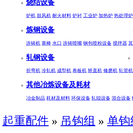
烧结设备
炉机
鼓风机
耐火材料
炉衬
工业炉
加热炉
热处理炉
炼钢设备
连铸机
塞棒
水口
连铸喷嘴
钢包喷粉设备
搅拌器
其
轧钢设备
折弯机
冷轧机
成型机
卷板机
矫直机
修磨机
轧管机
其他冶炼设备及耗材
冶金制品
耗材及材料
环保设备
轧辊设备
混合设备
起重配件
»
吊钩组
»
单钩