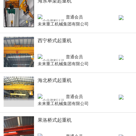
海东单梁起重机
普通会员
未来重工机械集团有限公司
西宁桥式起重机
普通会员
未来重工机械集团有限公司
海北桥式起重机
普通会员
未来重工机械集团有限公司
果洛桥式起重机