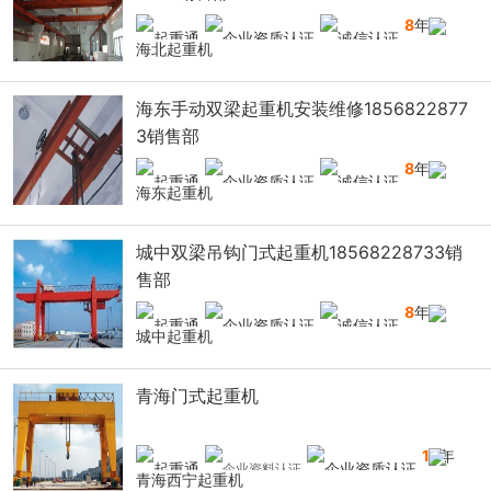
8
年
海北起重机
海东手动双梁起重机安装维修1856822877
3销售部
8
年
海东起重机
城中双梁吊钩门式起重机18568228733销
售部
8
年
城中起重机
青海门式起重机
13
年
青海西宁起重机