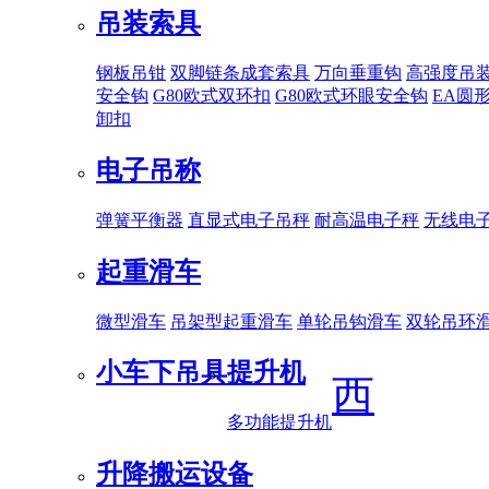
吊装索具
钢板吊钳
双脚链条成套索具
万向垂重钩
高强度吊
安全钩
G80欧式双环扣
G80欧式环眼安全钩
EA圆
卸扣
电子吊称
弹簧平衡器
直显式电子吊秤
耐高温电子秤
无线电
起重滑车
微型滑车
吊架型起重滑车
单轮吊钩滑车
双轮吊环
小车下吊具
提升机
西
多功能提升机
升降搬运设备