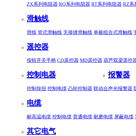
ZX系列电阻器
RQ系列电阻器
RT系列电阻器
RZ
滑触线
滑线
管式滑触线
无接缝滑触线
单极组合式滑触线
遥控器
按钮开关手柄
CD遥控器
MD遥控器
葫芦双梁遥控
控制电器
报警器
控制按扭
控制电缆
凸轮控制器
联动台
声光报警器
电缆
耐高温电缆
控制电缆
普通电缆
耐磨电缆
屏蔽电缆
其它电气