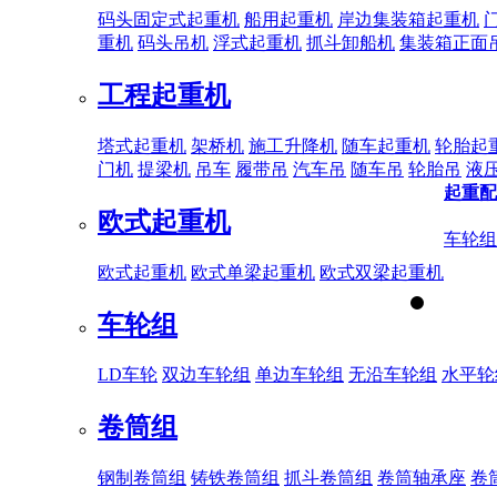
码头固定式起重机
船用起重机
岸边集装箱起重机
重机
码头吊机
浮式起重机
抓斗卸船机
集装箱正面
工程起重机
塔式起重机
架桥机
施工升降机
随车起重机
轮胎起
门机
提梁机
吊车
履带吊
汽车吊
随车吊
轮胎吊
液
起重配
欧式起重机
车轮组
欧式起重机
欧式单梁起重机
欧式双梁起重机
车轮组
LD车轮
双边车轮组
单边车轮组
无沿车轮组
水平轮
卷筒组
钢制卷筒组
铸铁卷筒组
抓斗卷筒组
卷筒轴承座
卷