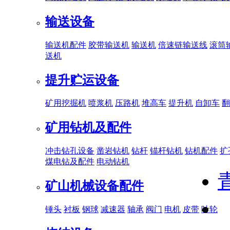
输送设备
输送机配件
胶带输送机
输送机
倍速链输送线
滚筒
送机
提升贮运设备
矿用挖掘机
喷浆机
压路机
堆高车
提升机
自卸车
翻
矿用钻机及配件
冲击钻孔设备
凿岩钻机
钻杆
锚杆钻机
钻机配件
扩
煤电钻及配件
电动钻机
矿山机械设备配件
锤头
衬板
钢球
减速器
轴承
阀门
电机
皮带
叶轮