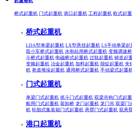
起重整机
桥式起重机
门式起重机
港口起重机
工程起重机
欧式起重
桥式起重机
LDA型单梁起重机
LX型悬挂起重机
LS手动单梁起
双小车桥式起重机
水电站用桥式起重机
变频调速桥
斗桥式起重机
电磁桥式起重机
过轨起重机
铸造起
变频起重机
冶金起重机
加料起重机
脱锭起重机
夹
机
巷道堆垛起重机
通用桥式起重机
手动梁式起重
门式起重机
单梁门式起重机
抓斗门式起重机
双梁吊钩门式起重
船用门式起重机
装卸桥
龙门起重机
龙门吊
双梁门
机
轮胎式集装箱门式起重机
悬臂门式起重机
双悬
港口起重机