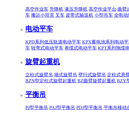
高空作业车
升降机
液压升降机
高空作业平台
曲臂
车
搬运小坦克
叉车
皮带式输送机
小型吊车
全电动
电动平车
KPD系列低压轨道电动平车
KPX蓄电池系列电动平
车
转弯式电动平车
卷缆式电动平车
KPT系列拖缆
旋臂起重机
立柱式旋臂吊
墙式旋臂吊
壁行式旋臂吊
定柱式悬
BZN型定柱式旋臂起重机
BZ曲臂旋臂起重机
BZ
平衡吊
PJ型平衡吊
PAJ型平衡吊
PDJ型平衡吊
平衡吊移动