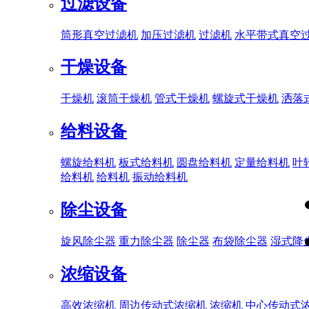
过滤设备
筒形真空过滤机
加压过滤机
过滤机
水平带式真空
干燥设备
干燥机
滚筒干燥机
管式干燥机
螺旋式干燥机
洒落
给料设备
螺旋给料机
板式给料机
圆盘给料机
定量给料机
叶
给料机
给料机
振动给料机
除尘设备
旋风除尘器
重力除尘器
除尘器
布袋除尘器
湿式降
浓缩设备
高效浓缩机
周边传动式浓缩机
浓缩机
中心传动式