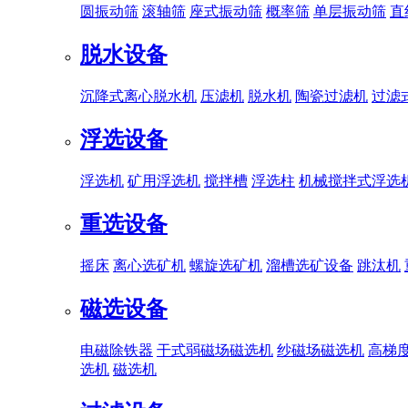
圆振动筛
滚轴筛
座式振动筛
概率筛
单层振动筛
直
脱水设备
沉降式离心脱水机
压滤机
脱水机
陶瓷过滤机
过滤
浮选设备
浮选机
矿用浮选机
搅拌槽
浮选柱
机械搅拌式浮选
重选设备
摇床
离心选矿机
螺旋选矿机
溜槽选矿设备
跳汰机
磁选设备
电磁除铁器
干式弱磁场磁选机
纱磁场磁选机
高梯
选机
磁选机