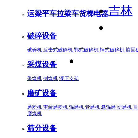
吉林
运梁平车
拉梁车
货梯电器
破碎设备
破碎机
反击式破碎机
鄂式破碎机
锤式破碎机
旋回
采煤设备
采煤机
刨煤机
液压支架
磨矿设备
磨粉机
雷蒙磨粉机
辊磨机
管磨机
悬辊磨
研磨机
自
磨煤机
筛分设备