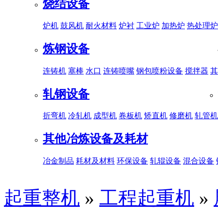
烧结设备
炉机
鼓风机
耐火材料
炉衬
工业炉
加热炉
热处理炉
炼钢设备
连铸机
塞棒
水口
连铸喷嘴
钢包喷粉设备
搅拌器
其
轧钢设备
折弯机
冷轧机
成型机
卷板机
矫直机
修磨机
轧管机
其他冶炼设备及耗材
冶金制品
耗材及材料
环保设备
轧辊设备
混合设备
起重整机
»
工程起重机
»