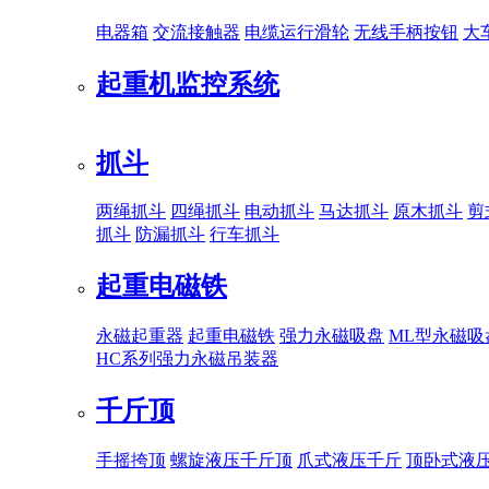
电器箱
交流接触器
电缆运行滑轮
无线手柄按钮
大
起重机监控系统
抓斗
两绳抓斗
四绳抓斗
电动抓斗
马达抓斗
原木抓斗
剪
抓斗
防漏抓斗
行车抓斗
起重电磁铁
永磁起重器
起重电磁铁
强力永磁吸盘
ML型永磁吸
HC系列强力永磁吊装器
千斤顶
手摇挎顶
螺旋液压千斤顶
爪式液压千斤
顶卧式液