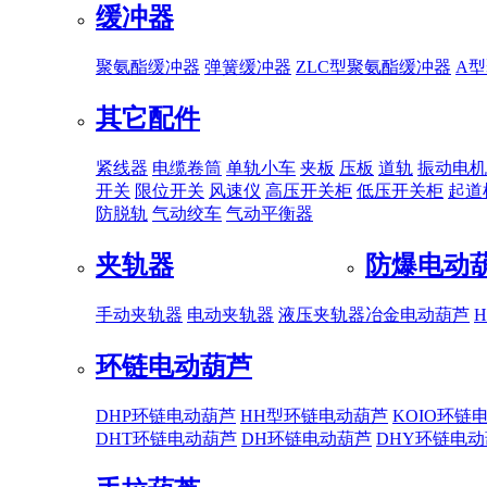
缓冲器
聚氨酯缓冲器
弹簧缓冲器
ZLC型聚氨酯缓冲器
A
其它配件
紧线器
电缆卷筒
单轨小车
夹板
压板
道轨
振动电机
开关
限位开关
风速仪
高压开关柜
低压开关柜
起道
防脱轨
气动绞车
气动平衡器
夹轨器
防爆电动
手动夹轨器
电动夹轨器
液压夹轨器
冶金电动葫芦
环链电动葫芦
DHP环链电动葫芦
HH型环链电动葫芦
KOIO环链
DHT环链电动葫芦
DH环链电动葫芦
DHY环链电