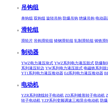
吊钩组
单钩组
双钩组
旋转吊钩
防爆吊钩
绝缘吊钩
电动葫
滑轮组
滑轮片
吊钩滑轮组
铸钢滑轮组
轧制滑轮组
铸铁滑
制动器
YWZ电力液压块式
YWZ系列电力液压鼓式
防爆制
系列液压轮边
YW系列电力液压鼓式
电磁铁系列鼓
YT1系列电力液压推动器
Ed系列电力液压推动器
B
电动机
YZR系列绕线转子电动机
ZD系列锥形转子电动机
转子电动机
YZP系列变频调速三相异步电动机
防爆