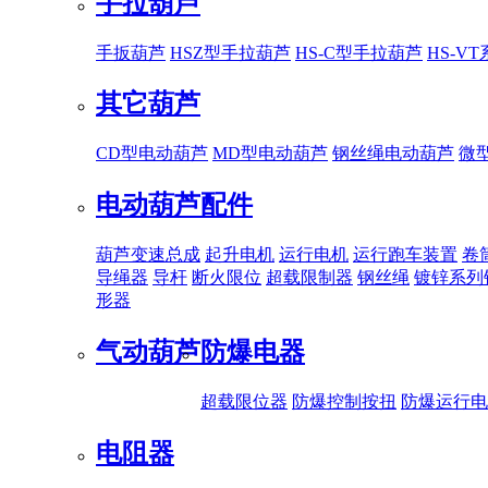
手拉葫芦
手扳葫芦
HSZ型手拉葫芦
HS-C型手拉葫芦
HS-V
其它葫芦
CD型电动葫芦
MD型电动葫芦
钢丝绳电动葫芦
微
电动葫芦配件
葫芦变速总成
起升电机
运行电机
运行跑车装置
卷
导绳器
导杆
断火限位
超载限制器
钢丝绳
镀锌系列
形器
气动葫芦
防爆电器
超载限位器
防爆控制按扭
防爆运行电
电阻器