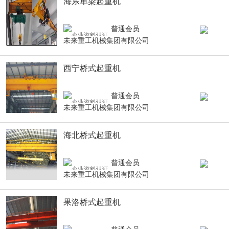
海东单梁起重机
普通会员
未来重工机械集团有限公司
西宁桥式起重机
普通会员
未来重工机械集团有限公司
海北桥式起重机
普通会员
未来重工机械集团有限公司
果洛桥式起重机