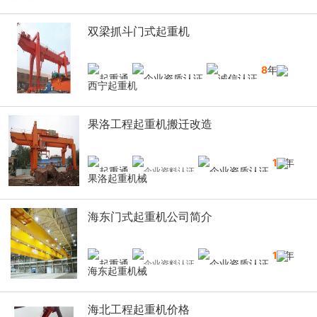
双梁抓斗门式起重机
8
年
西宁起重机
果洛工程起重机搬迁改造
10
年
果洛起重机械
海东门式起重机公司简介
10
年
海东起重机械
海北工程起重机价格