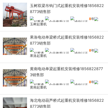
玉树双梁吊钩门式起重机安装维修1856822
8773销售部
8
年
玉树起重机
果洛电动单梁桥式起重机安装维修1856822
8773销售部
8
年
果洛起重机
黄南电动单梁起重机安装维修1856822877
3销售部
8
年
黄南起重机
海北电动葫芦桥式起重机安装维修1856822
8773销售部