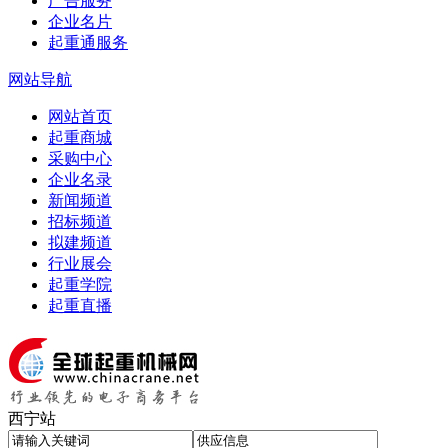
广告服务
企业名片
起重通服务
网站导航
网站首页
起重商城
采购中心
企业名录
新闻频道
招标频道
拟建频道
行业展会
起重学院
起重直播
西宁站