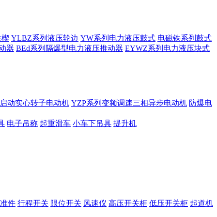
铁楔
YLBZ系列液压轮边
YW系列电力液压鼓式
电磁铁系列鼓式
动器
BEd系列隔爆型电力液压推动器
EYWZ系列电力液压块式
启动实心转子电动机
YZP系列变频调速三相异步电动机
防爆电
具
电子吊称
起重滑车
小车下吊具
提升机
准件
行程开关
限位开关
风速仪
高压开关柜
低压开关柜
起道机