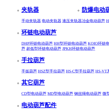
夹轨器
防爆电动
手动夹轨器
电动夹轨器
液压夹轨器
冶金电动葫芦
环链电动葫芦
DHP环链电动葫芦
HH型环链电动葫芦
KOIO环链
芦
超低型环链电动葫芦
JPKH环链电动葫芦
手拉葫芦
手扳葫芦
HSZ型手拉葫芦
HS-C型手拉葫芦
HS-V
其它葫芦
CD型电动葫芦
MD型电动葫芦
钢丝绳电动葫芦
微
电动葫芦配件