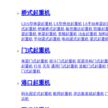
桥式起重机
LDA型单梁起重机
LX型悬挂起重机
LS手动单梁起
式起重机
绝缘桥式起重机
板坯搬运起重机
防爆起
梁起重机
单梁起重机
变频起重机
冶金起重机
加料
起重机
手动梁式起重机
电动梁式起重机
梁式起重
门式起重机
单梁门式起重机
抓斗门式起重机
双梁吊钩门式起重
起重机
行吊
天车
通用门式起重机
造船门式起重机
门式起重机
港口起重机
码头固定式起重机
船用起重机
岸边集装箱起重机
运机