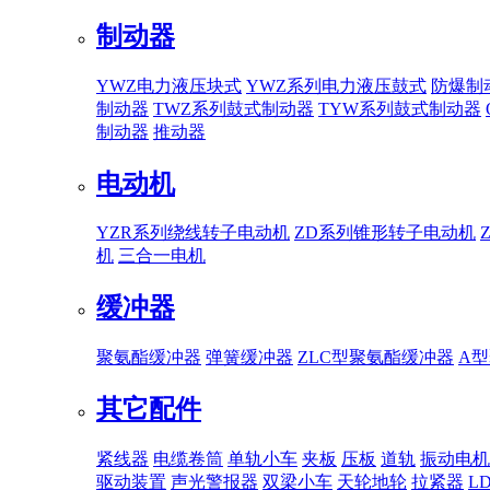
制动器
YWZ电力液压块式
YWZ系列电力液压鼓式
防爆制
制动器
TWZ系列鼓式制动器
TYW系列鼓式制动器
制动器
推动器
电动机
YZR系列绕线转子电动机
ZD系列锥形转子电动机
机
三合一电机
缓冲器
聚氨酯缓冲器
弹簧缓冲器
ZLC型聚氨酯缓冲器
A
其它配件
紧线器
电缆卷筒
单轨小车
夹板
压板
道轨
振动电机
驱动装置
声光警报器
双梁小车
天轮地轮
拉紧器
L