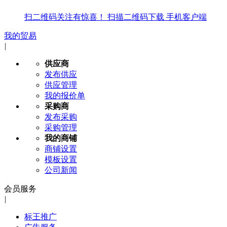
扫二维码关注有惊喜！
扫描二维码下载
手机客户端
我的贸易
|
供应商
发布供应
供应管理
我的报价单
采购商
发布采购
采购管理
我的商铺
商铺设置
模板设置
公司新闻
会员服务
|
标王推广