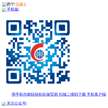
西宁
[切换]
|
手机版
|
用手机也能轻轻松松做贸易
扫描二维码下载
手机客户端
关注公众号
|