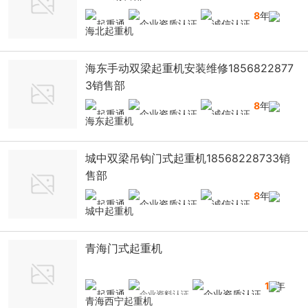
8
年
海北起重机
海东手动双梁起重机安装维修1856822877
3销售部
8
年
海东起重机
城中双梁吊钩门式起重机18568228733销
售部
8
年
城中起重机
青海门式起重机
13
年
青海西宁起重机