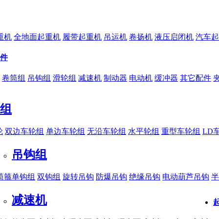
重机
全地面起重机
履带起重机
吊运机
卷扬机
液压启闭机
汽车起
件
卷筒组
吊钩组
滑轮组
减速机
制动器
电动机
缓冲器
其它配件
组
轮
双边车轮组
单边车轮组
无沿车轮组
水平轮组
重型车轮组
LD
吊钩组
筒箍
单钩组
双钩组
旋转吊钩
防爆吊钩
绝缘吊钩
电动葫芦吊钩
半
减速机