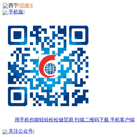
西宁
[切换]
|
手机版
|
用手机也能轻轻松松做贸易
扫描二维码下载
手机客户端
关注公众号
|