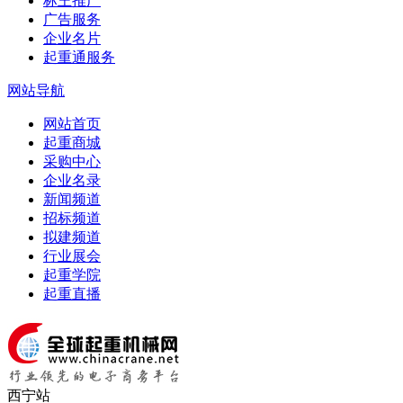
标王推广
广告服务
企业名片
起重通服务
网站导航
网站首页
起重商城
采购中心
企业名录
新闻频道
招标频道
拟建频道
行业展会
起重学院
起重直播
西宁站