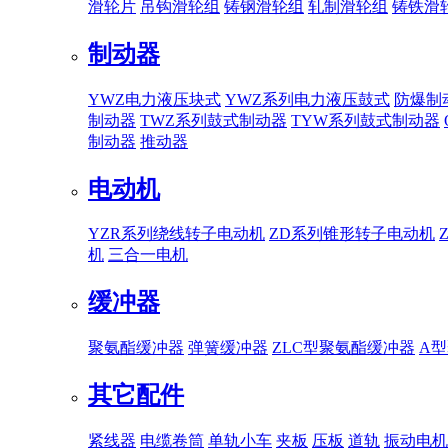
滑轮片
吊钩滑轮组
铸钢滑轮组
轧制滑轮组
铸铁滑
制动器
YWZ电力液压块式
YWZ系列电力液压鼓式
防爆制
制动器
TWZ系列鼓式制动器
TYW系列鼓式制动器
制动器
推动器
电动机
YZR系列绕线转子电动机
ZD系列锥形转子电动机
机
三合一电机
缓冲器
聚氨酯缓冲器
弹簧缓冲器
ZLC型聚氨酯缓冲器
A
其它配件
紧线器
电缆卷筒
单轨小车
夹板
压板
道轨
振动电机