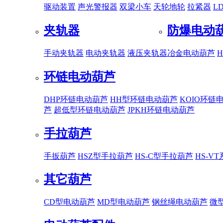
驱动装置
声光警报器
双梁小车
天轮地轮
拉紧器
L
夹轨器
防爆电动
手动夹轨器
电动夹轨器
液压夹轨器
冶金电动葫芦
环链电动葫芦
DHP环链电动葫芦
HH型环链电动葫芦
KOIO环链
芦
超低型环链电动葫芦
JPKH环链电动葫芦
手拉葫芦
手扳葫芦
HSZ型手拉葫芦
HS-C型手拉葫芦
HS-V
其它葫芦
CD型电动葫芦
MD型电动葫芦
钢丝绳电动葫芦
微