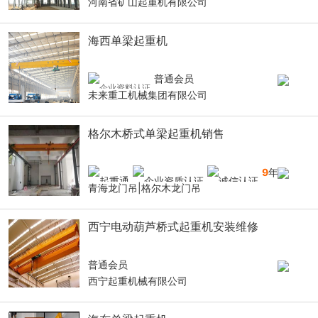
河南省矿山起重机有限公司
海西单梁起重机
普通会员
未来重工机械集团有限公司
格尔木桥式单梁起重机销售
9
年
青海龙门吊|格尔木龙门吊
西宁电动葫芦桥式起重机安装维修
普通会员
西宁起重机械有限公司