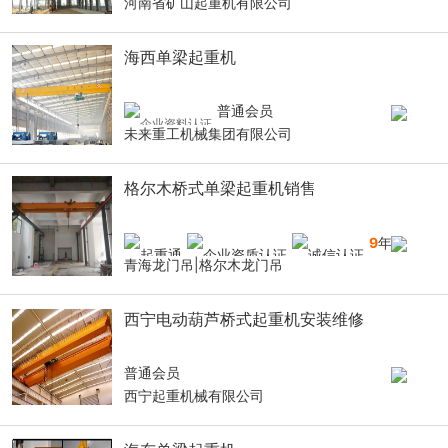
河南省矿山起重机有限公司
海西单梁起重机
普通会员
未来重工机械集团有限公司
格尔木桥式单梁起重机销售
9
年
青海龙门吊|格尔木龙门吊
西宁电动葫芦桥式起重机安装维修
普通会员
西宁起重机械有限公司