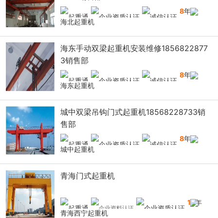
8
年
海北起重机
海东手动双梁起重机安装维修1856822877
3销售部
8
年
海东起重机
城中双梁吊钩门式起重机18568228733销
售部
8
年
城中起重机
青海门式起重机
13
年
青海西宁起重机