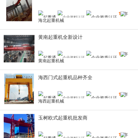
10
年
海北起重机械
黄南起重机全新设计
10
年
黄南起重机械
海西门式起重机品种齐全
10
年
海西起重机械
玉树欧式起重机批发商
10
年