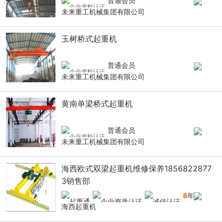
普通会员
未来重工机械集团有限公司
玉树桥式起重机
普通会员
未来重工机械集团有限公司
黄南单梁桥式起重机
普通会员
未来重工机械集团有限公司
海西欧式双梁起重机维修保养1856822877
3销售部
8
年
海西起重机