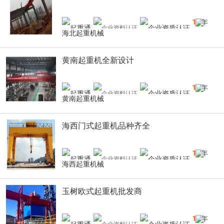
10
年
海北起重机械
黄南起重机全新设计
10
年
黄南起重机械
海西门式起重机品种齐全
10
年
海西起重机械
玉树欧式起重机批发商
10
年