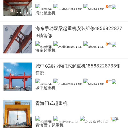
8
年
海北起重机
海东手动双梁起重机安装维修1856822877
3销售部
8
年
海东起重机
城中双梁吊钩门式起重机18568228733销
售部
8
年
城中起重机
青海门式起重机
13
年
青海西宁起重机