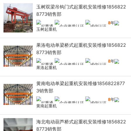
玉树双梁吊钩门式起重机安装维修1856822
8773销售部
8
年
玉树起重机
果洛电动单梁桥式起重机安装维修1856822
8773销售部
8
年
果洛起重机
黄南电动单梁起重机安装维修1856822877
3销售部
8
年
黄南起重机
海北电动葫芦桥式起重机安装维修1856822
8773销售部