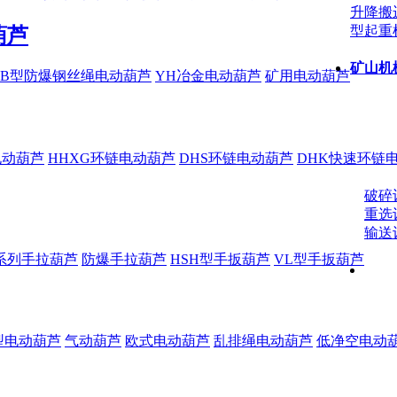
升降搬
型起重
葫芦
矿山机
HB型防爆钢丝绳电动葫芦
YH冶金电动葫芦
矿用电动葫芦
电动葫芦
HHXG环链电动葫芦
DHS环链电动葫芦
DHK快速环链
破碎
重选
输送
T系列手拉葫芦
防爆手拉葫芦
HSH型手扳葫芦
VL型手扳葫芦
型电动葫芦
气动葫芦
欧式电动葫芦
乱排绳电动葫芦
低净空电动