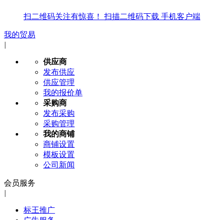
扫二维码关注有惊喜！
扫描二维码下载
手机客户端
我的贸易
|
供应商
发布供应
供应管理
我的报价单
采购商
发布采购
采购管理
我的商铺
商铺设置
模板设置
公司新闻
会员服务
|
标王推广