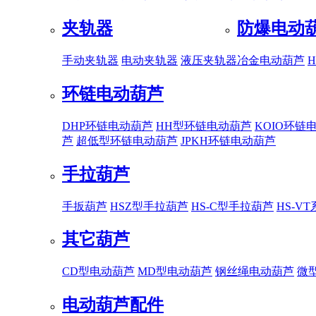
夹轨器
防爆电动
手动夹轨器
电动夹轨器
液压夹轨器
冶金电动葫芦
环链电动葫芦
DHP环链电动葫芦
HH型环链电动葫芦
KOIO环链
芦
超低型环链电动葫芦
JPKH环链电动葫芦
手拉葫芦
手扳葫芦
HSZ型手拉葫芦
HS-C型手拉葫芦
HS-V
其它葫芦
CD型电动葫芦
MD型电动葫芦
钢丝绳电动葫芦
微
电动葫芦配件