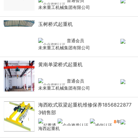
普通会员
未来重工机械集团有限公司
玉树桥式起重机
普通会员
未来重工机械集团有限公司
黄南单梁桥式起重机
普通会员
未来重工机械集团有限公司
海西欧式双梁起重机维修保养1856822877
3销售部
8
年
海西起重机