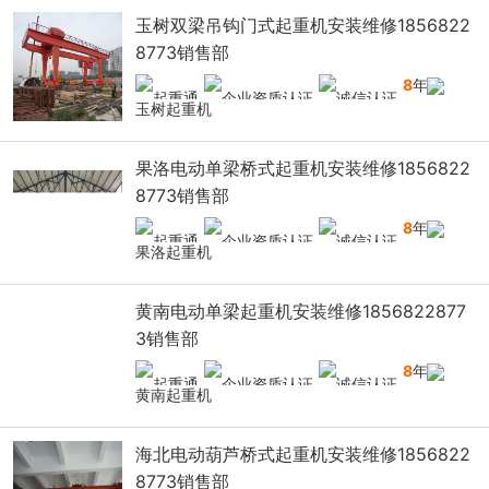
玉树双梁吊钩门式起重机安装维修1856822
8773销售部
8
年
玉树起重机
果洛电动单梁桥式起重机安装维修1856822
8773销售部
8
年
果洛起重机
黄南电动单梁起重机安装维修1856822877
3销售部
8
年
黄南起重机
海北电动葫芦桥式起重机安装维修1856822
8773销售部