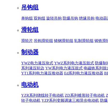
吊钩组
单钩组
双钩组
旋转吊钩
防爆吊钩
绝缘吊钩
电动葫
滑轮组
滑轮片
吊钩滑轮组
铸钢滑轮组
轧制滑轮组
铸铁滑
制动器
YWZ电力液压块式
YWZ系列电力液压鼓式
防爆制
系列液压轮边
YW系列电力液压鼓式
电磁铁系列鼓
YT1系列电力液压推动器
Ed系列电力液压推动器
B
电动机
YZR系列绕线转子电动机
ZD系列锥形转子电动机
转子电动机
YZP系列变频调速三相异步电动机
防爆