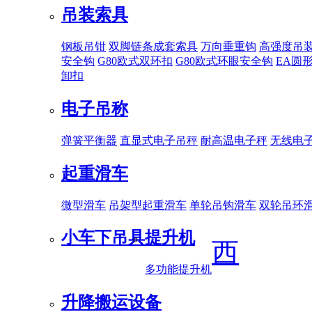
吊装索具
钢板吊钳
双脚链条成套索具
万向垂重钩
高强度吊
安全钩
G80欧式双环扣
G80欧式环眼安全钩
EA圆
卸扣
电子吊称
弹簧平衡器
直显式电子吊秤
耐高温电子秤
无线电
起重滑车
微型滑车
吊架型起重滑车
单轮吊钩滑车
双轮吊环
小车下吊具
提升机
西
多功能提升机
升降搬运设备