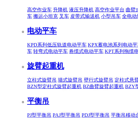
高空作业车
升降机
液压升降机
高空作业平台
曲臂
车
搬运小坦克
叉车
皮带式输送机
小型吊车
全电动
电动平车
KPD系列低压轨道电动平车
KPX蓄电池系列电动平
车
转弯式电动平车
卷缆式电动平车
KPT系列拖缆
旋臂起重机
立柱式旋臂吊
墙式旋臂吊
壁行式旋臂吊
定柱式悬
BZN型定柱式旋臂起重机
BZ曲臂旋臂起重机
BZ
平衡吊
PJ型平衡吊
PAJ型平衡吊
PDJ型平衡吊
平衡吊移动