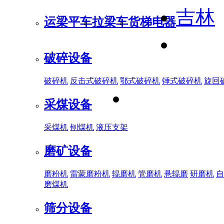
吉林
运梁平车
拉梁车
货梯电器
破碎设备
破碎机
反击式破碎机
鄂式破碎机
锤式破碎机
旋回
采煤设备
采煤机
刨煤机
液压支架
磨矿设备
磨粉机
雷蒙磨粉机
辊磨机
管磨机
悬辊磨
研磨机
自
磨煤机
筛分设备