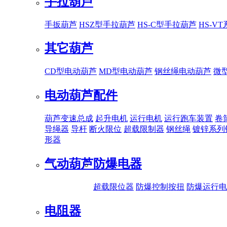
手拉葫芦
手扳葫芦
HSZ型手拉葫芦
HS-C型手拉葫芦
HS-V
其它葫芦
CD型电动葫芦
MD型电动葫芦
钢丝绳电动葫芦
微
电动葫芦配件
葫芦变速总成
起升电机
运行电机
运行跑车装置
卷
导绳器
导杆
断火限位
超载限制器
钢丝绳
镀锌系列
形器
气动葫芦
防爆电器
超载限位器
防爆控制按扭
防爆运行电
电阻器