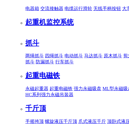
电器箱
交流接触器
电缆运行滑轮
无线手柄按钮
大
起重机监控系统
抓斗
两绳抓斗
四绳抓斗
电动抓斗
马达抓斗
原木抓斗
剪
抓斗
防漏抓斗
行车抓斗
起重电磁铁
永磁起重器
起重电磁铁
强力永磁吸盘
ML型永磁吸
HC系列强力永磁吊装器
千斤顶
手摇挎顶
螺旋液压千斤顶
爪式液压千斤
顶卧式液