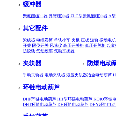
缓冲器
聚氨酯缓冲器
弹簧缓冲器
ZLC型聚氨酯缓冲器
A
其它配件
紧线器
电缆卷筒
单轨小车
夹板
压板
道轨
振动电机
开关
限位开关
风速仪
高压开关柜
低压开关柜
起道
防脱轨
气动绞车
气动平衡器
夹轨器
防爆电动
手动夹轨器
电动夹轨器
液压夹轨器
冶金电动葫芦
环链电动葫芦
DHP环链电动葫芦
HH型环链电动葫芦
KOIO环链
DHT环链电动葫芦
DH环链电动葫芦
DHY环链电