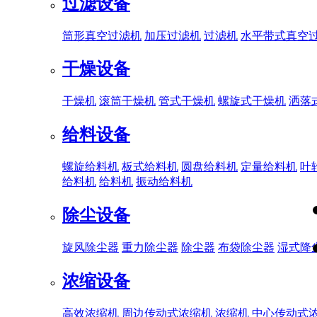
过滤设备
筒形真空过滤机
加压过滤机
过滤机
水平带式真空
干燥设备
干燥机
滚筒干燥机
管式干燥机
螺旋式干燥机
洒落
给料设备
螺旋给料机
板式给料机
圆盘给料机
定量给料机
叶
给料机
给料机
振动给料机
除尘设备
旋风除尘器
重力除尘器
除尘器
布袋除尘器
湿式降
浓缩设备
高效浓缩机
周边传动式浓缩机
浓缩机
中心传动式