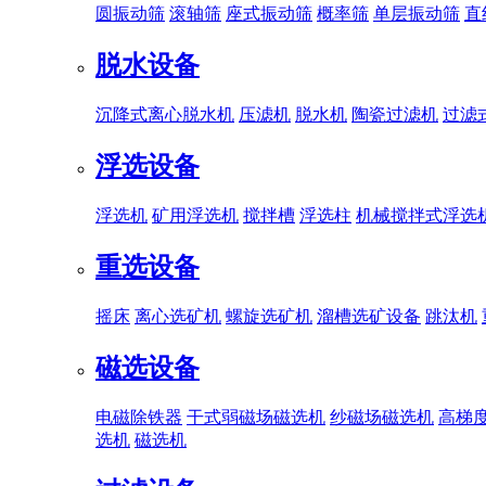
圆振动筛
滚轴筛
座式振动筛
概率筛
单层振动筛
直
脱水设备
沉降式离心脱水机
压滤机
脱水机
陶瓷过滤机
过滤
浮选设备
浮选机
矿用浮选机
搅拌槽
浮选柱
机械搅拌式浮选
重选设备
摇床
离心选矿机
螺旋选矿机
溜槽选矿设备
跳汰机
磁选设备
电磁除铁器
干式弱磁场磁选机
纱磁场磁选机
高梯
选机
磁选机