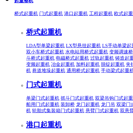
起重整机
桥式起重机
门式起重机
港口起重机
工程起重机
欧式起重
桥式起重机
LDA型单梁起重机
LX型悬挂起重机
LS手动单梁起
双小车桥式起重机
水电站用桥式起重机
变频调速桥
斗桥式起重机
电磁桥式起重机
过轨起重机
铸造起
变频起重机
冶金起重机
加料起重机
脱锭起重机
夹
机
巷道堆垛起重机
通用桥式起重机
手动梁式起重
门式起重机
单梁门式起重机
抓斗门式起重机
双梁吊钩门式起重
船用门式起重机
装卸桥
龙门起重机
龙门吊
双梁门
机
轮胎式集装箱门式起重机
悬臂门式起重机
双悬
港口起重机