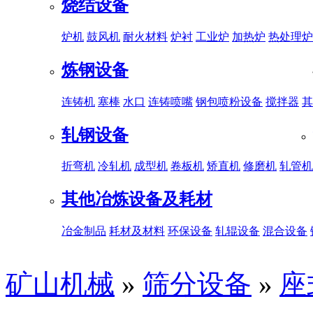
烧结设备
炉机
鼓风机
耐火材料
炉衬
工业炉
加热炉
热处理炉
炼钢设备
连铸机
塞棒
水口
连铸喷嘴
钢包喷粉设备
搅拌器
其
轧钢设备
折弯机
冷轧机
成型机
卷板机
矫直机
修磨机
轧管机
其他冶炼设备及耗材
冶金制品
耗材及材料
环保设备
轧辊设备
混合设备
矿山机械
»
筛分设备
»
座