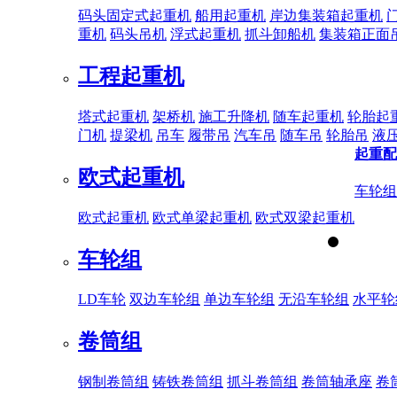
码头固定式起重机
船用起重机
岸边集装箱起重机
重机
码头吊机
浮式起重机
抓斗卸船机
集装箱正面
工程起重机
塔式起重机
架桥机
施工升降机
随车起重机
轮胎起
门机
提梁机
吊车
履带吊
汽车吊
随车吊
轮胎吊
液
起重配
欧式起重机
车轮组
欧式起重机
欧式单梁起重机
欧式双梁起重机
车轮组
LD车轮
双边车轮组
单边车轮组
无沿车轮组
水平轮
卷筒组
钢制卷筒组
铸铁卷筒组
抓斗卷筒组
卷筒轴承座
卷