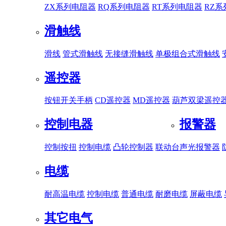
ZX系列电阻器
RQ系列电阻器
RT系列电阻器
RZ
滑触线
滑线
管式滑触线
无接缝滑触线
单极组合式滑触线
遥控器
按钮开关手柄
CD遥控器
MD遥控器
葫芦双梁遥控
控制电器
报警器
控制按扭
控制电缆
凸轮控制器
联动台
声光报警器
电缆
耐高温电缆
控制电缆
普通电缆
耐磨电缆
屏蔽电缆
其它电气