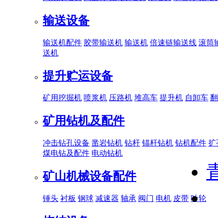
输送设备
输送机配件
胶带输送机
输送机
倍速链输送线
滚筒
送机
提升贮运设备
矿用挖掘机
喷浆机
压路机
堆高车
提升机
自卸车
翻
矿用钻机及配件
冲击钻孔设备
凿岩钻机
钻杆
锚杆钻机
钻机配件
扩
煤电钻及配件
电动钻机
矿山机械设备配件
锤头
衬板
钢球
减速器
轴承
阀门
电机
皮带
叶轮