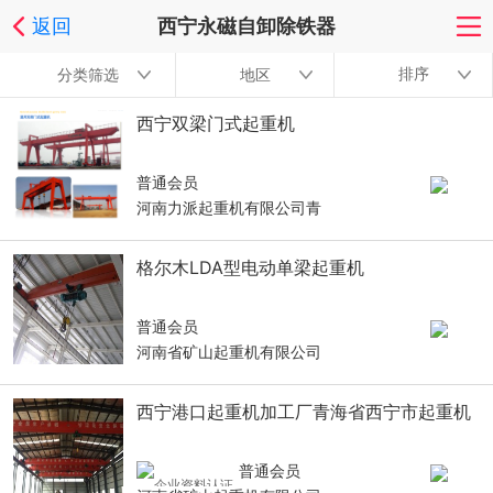
返回
西宁永磁自卸除铁器
排序
分类筛选
地区
西宁双梁门式起重机
普通会员
河南力派起重机有限公司青
格尔木LDA型电动单梁起重机
普通会员
河南省矿山起重机有限公司
西宁港口起重机加工厂青海省西宁市起重机
普通会员