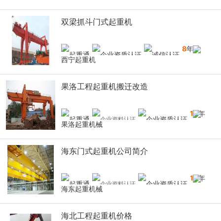
双梁抓斗门式起重机
8
年
西宁起重机
果洛工程起重机搬迁改造
10
年
果洛起重机械
海东门式起重机公司简介
10
年
海东起重机械
海北工程起重机价格