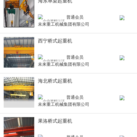
海东单梁起重机
普通会员
未来重工机械集团有限公司
西宁桥式起重机
普通会员
未来重工机械集团有限公司
海北桥式起重机
普通会员
未来重工机械集团有限公司
果洛桥式起重机