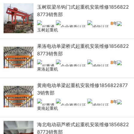
玉树双梁吊钩门式起重机安装维修1856822
8773销售部
8
年
玉树起重机
果洛电动单梁桥式起重机安装维修1856822
8773销售部
8
年
果洛起重机
黄南电动单梁起重机安装维修1856822877
3销售部
8
年
黄南起重机
海北电动葫芦桥式起重机安装维修1856822
8773销售部