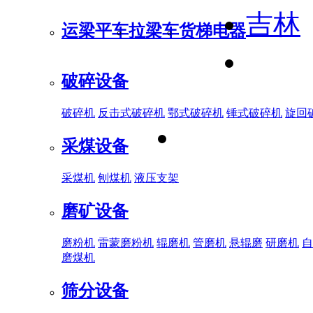
吉林
运梁平车
拉梁车
货梯电器
破碎设备
破碎机
反击式破碎机
鄂式破碎机
锤式破碎机
旋回
采煤设备
采煤机
刨煤机
液压支架
磨矿设备
磨粉机
雷蒙磨粉机
辊磨机
管磨机
悬辊磨
研磨机
自
磨煤机
筛分设备