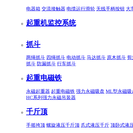
电器箱
交流接触器
电缆运行滑轮
无线手柄按钮
大
起重机监控系统
抓斗
两绳抓斗
四绳抓斗
电动抓斗
马达抓斗
原木抓斗
剪
抓斗
防漏抓斗
行车抓斗
起重电磁铁
永磁起重器
起重电磁铁
强力永磁吸盘
ML型永磁吸
HC系列强力永磁吊装器
千斤顶
手摇挎顶
螺旋液压千斤顶
爪式液压千斤
顶卧式液