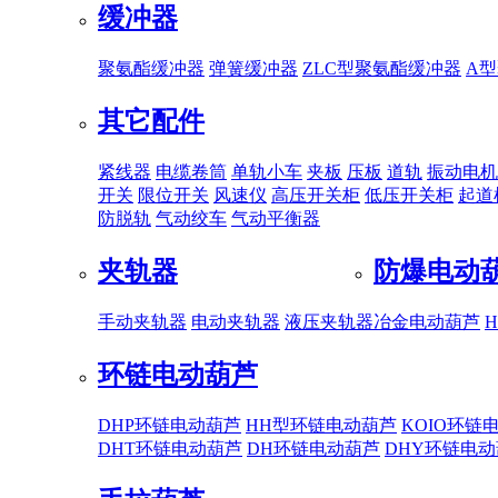
缓冲器
聚氨酯缓冲器
弹簧缓冲器
ZLC型聚氨酯缓冲器
A
其它配件
紧线器
电缆卷筒
单轨小车
夹板
压板
道轨
振动电机
开关
限位开关
风速仪
高压开关柜
低压开关柜
起道
防脱轨
气动绞车
气动平衡器
夹轨器
防爆电动
手动夹轨器
电动夹轨器
液压夹轨器
冶金电动葫芦
环链电动葫芦
DHP环链电动葫芦
HH型环链电动葫芦
KOIO环链
DHT环链电动葫芦
DH环链电动葫芦
DHY环链电