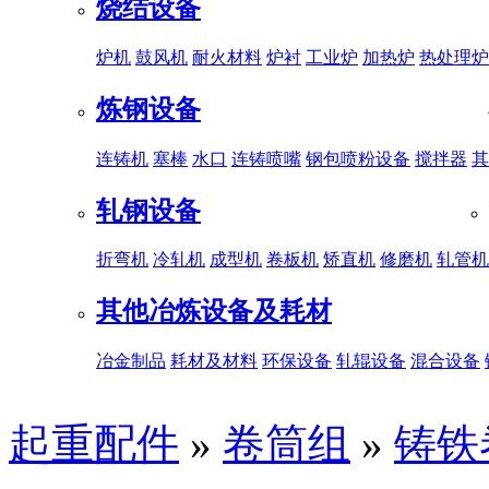
烧结设备
炉机
鼓风机
耐火材料
炉衬
工业炉
加热炉
热处理炉
炼钢设备
连铸机
塞棒
水口
连铸喷嘴
钢包喷粉设备
搅拌器
其
轧钢设备
折弯机
冷轧机
成型机
卷板机
矫直机
修磨机
轧管机
其他冶炼设备及耗材
冶金制品
耗材及材料
环保设备
轧辊设备
混合设备
起重配件
»
卷筒组
»
铸铁