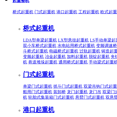
起重整机
桥式起重机
门式起重机
港口起重机
工程起重机
欧式起重
桥式起重机
LDA型单梁起重机
LX型悬挂起重机
LS手动单梁起
双小车桥式起重机
水电站用桥式起重机
变频调速桥
斗桥式起重机
电磁桥式起重机
过轨起重机
铸造起
变频起重机
冶金起重机
加料起重机
脱锭起重机
夹
机
巷道堆垛起重机
通用桥式起重机
手动梁式起重
门式起重机
单梁门式起重机
抓斗门式起重机
双梁吊钩门式起重
船用门式起重机
装卸桥
龙门起重机
龙门吊
双梁门
机
轮胎式集装箱门式起重机
悬臂门式起重机
双悬
港口起重机