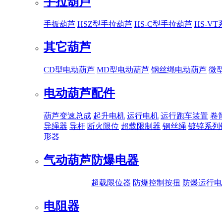
手拉葫芦
手扳葫芦
HSZ型手拉葫芦
HS-C型手拉葫芦
HS-V
其它葫芦
CD型电动葫芦
MD型电动葫芦
钢丝绳电动葫芦
微
电动葫芦配件
葫芦变速总成
起升电机
运行电机
运行跑车装置
卷
导绳器
导杆
断火限位
超载限制器
钢丝绳
镀锌系列
形器
气动葫芦
防爆电器
超载限位器
防爆控制按扭
防爆运行电
电阻器