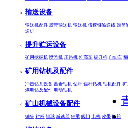
输送设备
输送机配件
胶带输送机
输送机
倍速链输送线
滚筒
送机
提升贮运设备
矿用挖掘机
喷浆机
压路机
堆高车
提升机
自卸车
翻
矿用钻机及配件
冲击钻孔设备
凿岩钻机
钻杆
锚杆钻机
钻机配件
扩
煤电钻及配件
电动钻机
矿山机械设备配件
锤头
衬板
钢球
减速器
轴承
阀门
电机
皮带
叶轮