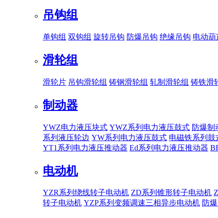
吊钩组
单钩组
双钩组
旋转吊钩
防爆吊钩
绝缘吊钩
电动葫
滑轮组
滑轮片
吊钩滑轮组
铸钢滑轮组
轧制滑轮组
铸铁滑
制动器
YWZ电力液压块式
YWZ系列电力液压鼓式
防爆制
系列液压轮边
YW系列电力液压鼓式
电磁铁系列鼓
YT1系列电力液压推动器
Ed系列电力液压推动器
B
电动机
YZR系列绕线转子电动机
ZD系列锥形转子电动机
转子电动机
YZP系列变频调速三相异步电动机
防爆