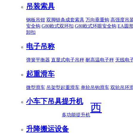
吊装索具
钢板吊钳
双脚链条成套索具
万向垂重钩
高强度吊
安全钩
G80欧式双环扣
G80欧式环眼安全钩
EA圆
卸扣
电子吊称
弹簧平衡器
直显式电子吊秤
耐高温电子秤
无线电
起重滑车
微型滑车
吊架型起重滑车
单轮吊钩滑车
双轮吊环
小车下吊具
提升机
西
多功能提升机
升降搬运设备