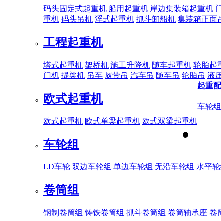
码头固定式起重机
船用起重机
岸边集装箱起重机
重机
码头吊机
浮式起重机
抓斗卸船机
集装箱正面
工程起重机
塔式起重机
架桥机
施工升降机
随车起重机
轮胎起
门机
提梁机
吊车
履带吊
汽车吊
随车吊
轮胎吊
液
起重配
欧式起重机
车轮组
欧式起重机
欧式单梁起重机
欧式双梁起重机
车轮组
LD车轮
双边车轮组
单边车轮组
无沿车轮组
水平轮
卷筒组
钢制卷筒组
铸铁卷筒组
抓斗卷筒组
卷筒轴承座
卷