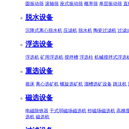
圆振动筛
滚轴筛
座式振动筛
概率筛
单层振动筛
直
脱水设备
沉降式离心脱水机
压滤机
脱水机
陶瓷过滤机
过滤
浮选设备
浮选机
矿用浮选机
搅拌槽
浮选柱
机械搅拌式浮选
重选设备
摇床
离心选矿机
螺旋选矿机
溜槽选矿设备
跳汰机
磁选设备
电磁除铁器
干式弱磁场磁选机
纱磁场磁选机
高梯
选机
磁选机