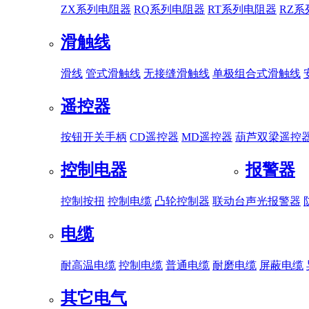
ZX系列电阻器
RQ系列电阻器
RT系列电阻器
RZ
滑触线
滑线
管式滑触线
无接缝滑触线
单极组合式滑触线
遥控器
按钮开关手柄
CD遥控器
MD遥控器
葫芦双梁遥控
控制电器
报警器
控制按扭
控制电缆
凸轮控制器
联动台
声光报警器
电缆
耐高温电缆
控制电缆
普通电缆
耐磨电缆
屏蔽电缆
其它电气