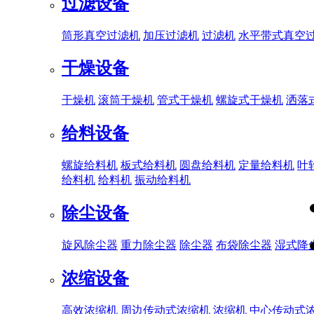
过滤设备
筒形真空过滤机
加压过滤机
过滤机
水平带式真空
干燥设备
干燥机
滚筒干燥机
管式干燥机
螺旋式干燥机
洒落
给料设备
螺旋给料机
板式给料机
圆盘给料机
定量给料机
叶
给料机
给料机
振动给料机
除尘设备
旋风除尘器
重力除尘器
除尘器
布袋除尘器
湿式降
浓缩设备
高效浓缩机
周边传动式浓缩机
浓缩机
中心传动式