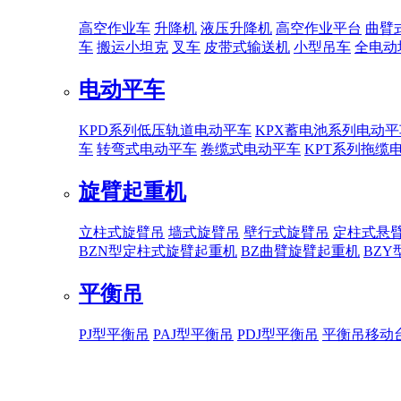
高空作业车
升降机
液压升降机
高空作业平台
曲臂
车
搬运小坦克
叉车
皮带式输送机
小型吊车
全电动
电动平车
KPD系列低压轨道电动平车
KPX蓄电池系列电动平
车
转弯式电动平车
卷缆式电动平车
KPT系列拖缆
旋臂起重机
立柱式旋臂吊
墙式旋臂吊
壁行式旋臂吊
定柱式悬
BZN型定柱式旋臂起重机
BZ曲臂旋臂起重机
BZ
平衡吊
PJ型平衡吊
PAJ型平衡吊
PDJ型平衡吊
平衡吊移动