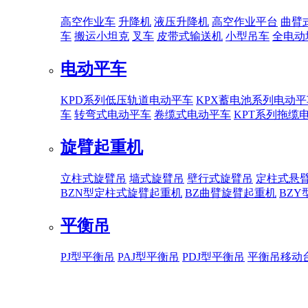
高空作业车
升降机
液压升降机
高空作业平台
曲臂
车
搬运小坦克
叉车
皮带式输送机
小型吊车
全电动
电动平车
KPD系列低压轨道电动平车
KPX蓄电池系列电动平
车
转弯式电动平车
卷缆式电动平车
KPT系列拖缆
旋臂起重机
立柱式旋臂吊
墙式旋臂吊
壁行式旋臂吊
定柱式悬
BZN型定柱式旋臂起重机
BZ曲臂旋臂起重机
BZ
平衡吊
PJ型平衡吊
PAJ型平衡吊
PDJ型平衡吊
平衡吊移动