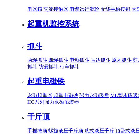
电器箱
交流接触器
电缆运行滑轮
无线手柄按钮
大
起重机监控系统
抓斗
两绳抓斗
四绳抓斗
电动抓斗
马达抓斗
原木抓斗
剪
抓斗
防漏抓斗
行车抓斗
起重电磁铁
永磁起重器
起重电磁铁
强力永磁吸盘
ML型永磁吸
HC系列强力永磁吊装器
千斤顶
手摇挎顶
螺旋液压千斤顶
爪式液压千斤
顶卧式液