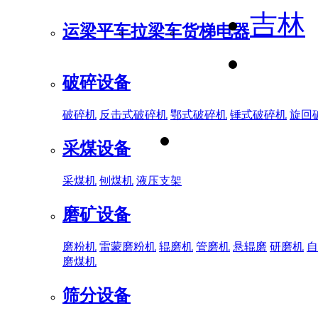
吉林
运梁平车
拉梁车
货梯电器
破碎设备
破碎机
反击式破碎机
鄂式破碎机
锤式破碎机
旋回
采煤设备
采煤机
刨煤机
液压支架
磨矿设备
磨粉机
雷蒙磨粉机
辊磨机
管磨机
悬辊磨
研磨机
自
磨煤机
筛分设备