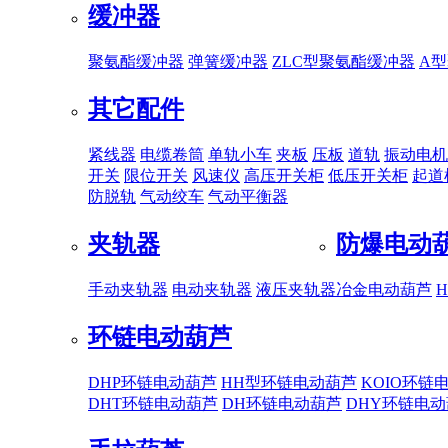
缓冲器
聚氨酯缓冲器
弹簧缓冲器
ZLC型聚氨酯缓冲器
A
其它配件
紧线器
电缆卷筒
单轨小车
夹板
压板
道轨
振动电机
开关
限位开关
风速仪
高压开关柜
低压开关柜
起道
防脱轨
气动绞车
气动平衡器
夹轨器
防爆电动
手动夹轨器
电动夹轨器
液压夹轨器
冶金电动葫芦
环链电动葫芦
DHP环链电动葫芦
HH型环链电动葫芦
KOIO环链
DHT环链电动葫芦
DH环链电动葫芦
DHY环链电