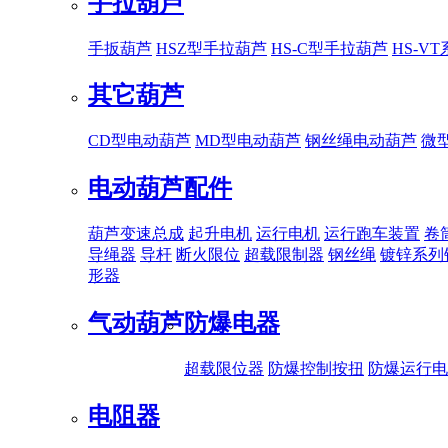
手拉葫芦
手扳葫芦
HSZ型手拉葫芦
HS-C型手拉葫芦
HS-V
其它葫芦
CD型电动葫芦
MD型电动葫芦
钢丝绳电动葫芦
微
电动葫芦配件
葫芦变速总成
起升电机
运行电机
运行跑车装置
卷
导绳器
导杆
断火限位
超载限制器
钢丝绳
镀锌系列
形器
气动葫芦
防爆电器
超载限位器
防爆控制按扭
防爆运行电
电阻器