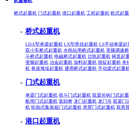
起重整机
桥式起重机
门式起重机
港口起重机
工程起重机
欧式起重
桥式起重机
LDA型单梁起重机
LX型悬挂起重机
LS手动单梁起
双小车桥式起重机
水电站用桥式起重机
变频调速桥
斗桥式起重机
电磁桥式起重机
过轨起重机
铸造起
变频起重机
冶金起重机
加料起重机
脱锭起重机
夹
机
巷道堆垛起重机
通用桥式起重机
手动梁式起重
门式起重机
单梁门式起重机
抓斗门式起重机
双梁吊钩门式起重
船用门式起重机
装卸桥
龙门起重机
龙门吊
双梁门
机
轮胎式集装箱门式起重机
悬臂门式起重机
双悬
港口起重机