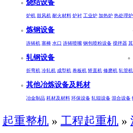
烧结设备
炉机
鼓风机
耐火材料
炉衬
工业炉
加热炉
热处理炉
炼钢设备
连铸机
塞棒
水口
连铸喷嘴
钢包喷粉设备
搅拌器
其
轧钢设备
折弯机
冷轧机
成型机
卷板机
矫直机
修磨机
轧管机
其他冶炼设备及耗材
冶金制品
耗材及材料
环保设备
轧辊设备
混合设备
起重整机
»
工程起重机
»