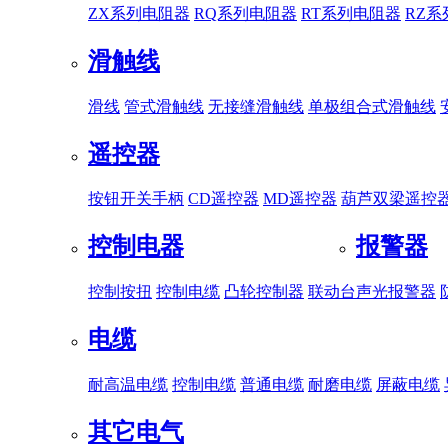
ZX系列电阻器
RQ系列电阻器
RT系列电阻器
RZ
滑触线
滑线
管式滑触线
无接缝滑触线
单极组合式滑触线
遥控器
按钮开关手柄
CD遥控器
MD遥控器
葫芦双梁遥控
控制电器
报警器
控制按扭
控制电缆
凸轮控制器
联动台
声光报警器
电缆
耐高温电缆
控制电缆
普通电缆
耐磨电缆
屏蔽电缆
其它电气