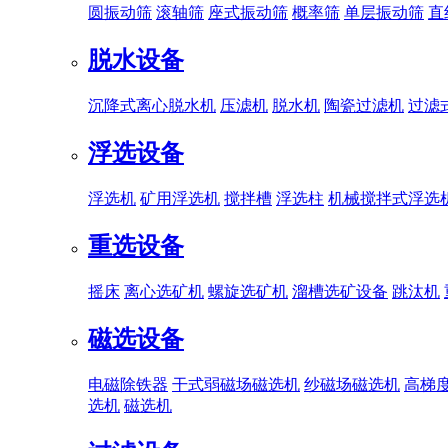
圆振动筛
滚轴筛
座式振动筛
概率筛
单层振动筛
直
脱水设备
沉降式离心脱水机
压滤机
脱水机
陶瓷过滤机
过滤
浮选设备
浮选机
矿用浮选机
搅拌槽
浮选柱
机械搅拌式浮选
重选设备
摇床
离心选矿机
螺旋选矿机
溜槽选矿设备
跳汰机
磁选设备
电磁除铁器
干式弱磁场磁选机
纱磁场磁选机
高梯
选机
磁选机