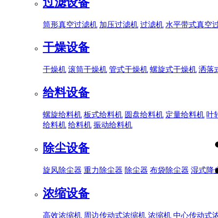
过滤设备
筒形真空过滤机
加压过滤机
过滤机
水平带式真空
干燥设备
干燥机
滚筒干燥机
管式干燥机
螺旋式干燥机
洒落
给料设备
螺旋给料机
板式给料机
圆盘给料机
定量给料机
叶
给料机
给料机
振动给料机
除尘设备
旋风除尘器
重力除尘器
除尘器
布袋除尘器
湿式降
浓缩设备
高效浓缩机
周边传动式浓缩机
浓缩机
中心传动式