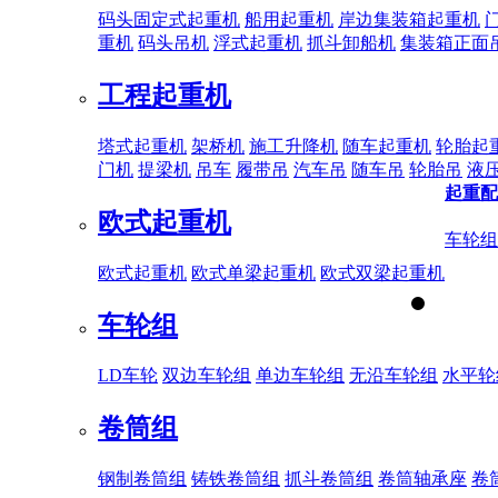
码头固定式起重机
船用起重机
岸边集装箱起重机
重机
码头吊机
浮式起重机
抓斗卸船机
集装箱正面
工程起重机
塔式起重机
架桥机
施工升降机
随车起重机
轮胎起
门机
提梁机
吊车
履带吊
汽车吊
随车吊
轮胎吊
液
起重配
欧式起重机
车轮组
欧式起重机
欧式单梁起重机
欧式双梁起重机
车轮组
LD车轮
双边车轮组
单边车轮组
无沿车轮组
水平轮
卷筒组
钢制卷筒组
铸铁卷筒组
抓斗卷筒组
卷筒轴承座
卷