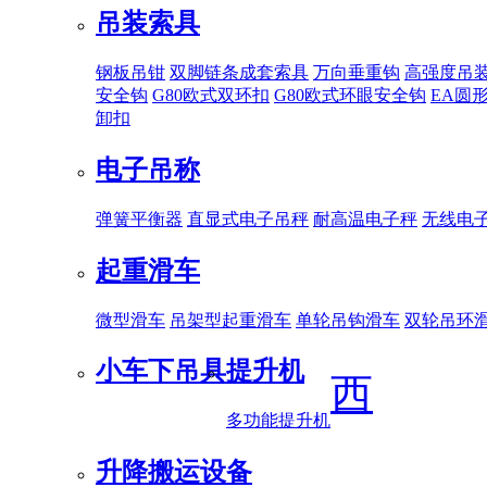
吊装索具
钢板吊钳
双脚链条成套索具
万向垂重钩
高强度吊
安全钩
G80欧式双环扣
G80欧式环眼安全钩
EA圆
卸扣
电子吊称
弹簧平衡器
直显式电子吊秤
耐高温电子秤
无线电
起重滑车
微型滑车
吊架型起重滑车
单轮吊钩滑车
双轮吊环
小车下吊具
提升机
西
多功能提升机
升降搬运设备