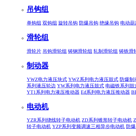
吊钩组
单钩组
双钩组
旋转吊钩
防爆吊钩
绝缘吊钩
电动葫
滑轮组
滑轮片
吊钩滑轮组
铸钢滑轮组
轧制滑轮组
铸铁滑
制动器
YWZ电力液压块式
YWZ系列电力液压鼓式
防爆制
系列液压轮边
YW系列电力液压鼓式
电磁铁系列鼓
YT1系列电力液压推动器
Ed系列电力液压推动器
B
电动机
YZR系列绕线转子电动机
ZD系列锥形转子电动机
转子电动机
YZP系列变频调速三相异步电动机
防爆