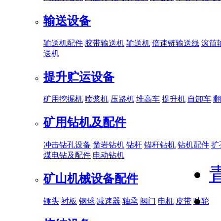
输送设备
输送机配件
胶带输送机
输送机
倍速链输送线
滚筒
送机
提升贮运设备
矿用挖掘机
喷浆机
压路机
堆高车
提升机
自卸车
翻
矿用钻机及配件
冲击钻孔设备
凿岩钻机
钻杆
锚杆钻机
钻机配件
扩
煤电钻及配件
电动钻机
矿山机械设备配件
锤头
衬板
钢球
减速器
轴承
阀门
电机
皮带
叶轮