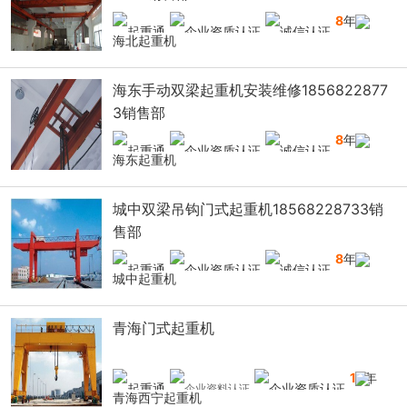
8
年
海北起重机
海东手动双梁起重机安装维修1856822877
3销售部
8
年
海东起重机
城中双梁吊钩门式起重机18568228733销
售部
8
年
城中起重机
青海门式起重机
13
年
青海西宁起重机