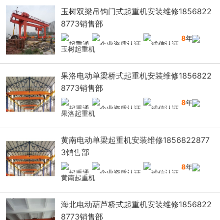
玉树双梁吊钩门式起重机安装维修1856822
8773销售部
8
年
玉树起重机
果洛电动单梁桥式起重机安装维修1856822
8773销售部
8
年
果洛起重机
黄南电动单梁起重机安装维修1856822877
3销售部
8
年
黄南起重机
海北电动葫芦桥式起重机安装维修1856822
8773销售部