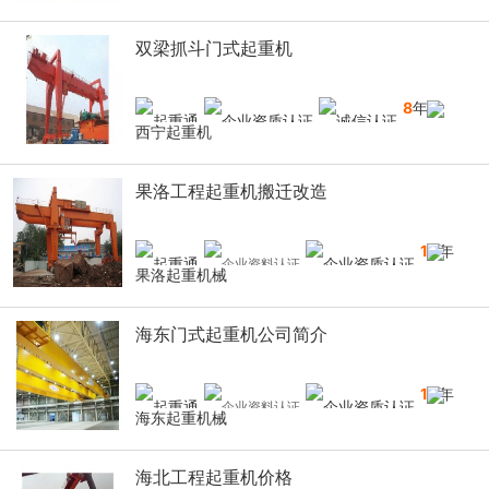
双梁抓斗门式起重机
8
年
西宁起重机
果洛工程起重机搬迁改造
10
年
果洛起重机械
海东门式起重机公司简介
10
年
海东起重机械
海北工程起重机价格