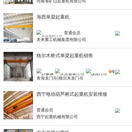
河南省矿山起重机有限公司
海西单梁起重机
普通会员
未来重工机械集团有限公司
格尔木桥式单梁起重机销售
9
年
青海龙门吊|格尔木龙门吊
西宁电动葫芦桥式起重机安装维修
普通会员
西宁起重机械有限公司